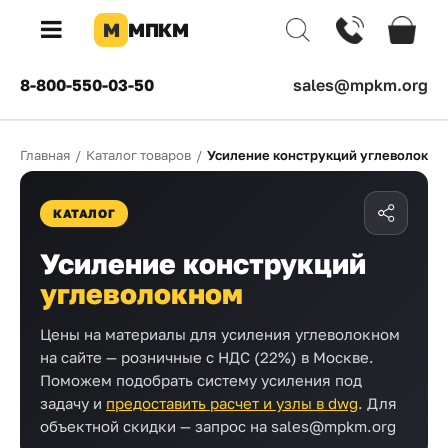
М
МПКМ
×
8-800-550-03-50
sales@mpkm.org
Каталог
Главная
/
Каталог товаров
/
Усиление конструкций углеволокно
КОМПАНИЯ
О
компании
КАТАЛОГ
Доставка
Усиление конструкций
углеволокном
Оплата
Цены на материалы для усиления углеволокном
Каталог
на сайте — розничные с НДС (22%) в Москве.
товаров
Поможем подобрать систему усиления под
задачу и
предоставить расчет и узлы в dwg
. Для
Бренды
объектной скидки — запрос на sales@mpkm.org