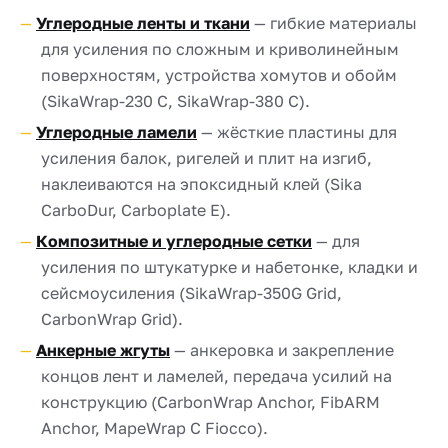
Углеродные ленты и ткани
— гибкие материалы
для усиления по сложным и криволинейным
поверхностям, устройства хомутов и обойм
(SikaWrap-230 C, SikaWrap-380 C).
Углеродные ламели
— жёсткие пластины для
усиления балок, ригелей и плит на изгиб,
наклеиваются на эпоксидный клей (Sika
CarboDur, Carboplate E).
Композитные и углеродные сетки
— для
усиления по штукатурке и набетонке, кладки и
сейсмоусиления (SikaWrap-350G Grid,
CarbonWrap Grid).
Анкерные жгуты
— анкеровка и закрепление
концов лент и ламелей, передача усилий на
конструкцию (CarbonWrap Anchor, FibARM
Anchor, MapeWrap C Fiocco).