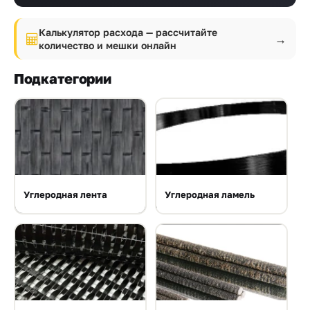
Прайс-
лист
Калькулятор расхода — рассчитайте
→
количество и мешки онлайн
Проектировщикам
Подкатегории
Калькуляторы
Контакты
8
800
Углеродная лента
Углеродная ламель
550-
03-
50
sales@mpkm.org