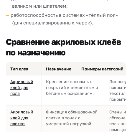
валиком или шпателем;
работоспособность в системах «тёплый пол»
(для специализированных марок).
Сравнение акриловых клеёв
по назначению
Тип клея
Назначение
Примеры категорий
Акриловый
Крепление напольных
Линолеум,
клей для
покрытий к цементным и
покрытия,
пола
бетонным основаниям.
текстильн
покрытия.
Акриловый
Фиксация облицовочной
Стены и
клей для
плитки в зонах с
лёгконагр
плитки
умеренной нагрузкой.
полы внут
помещений