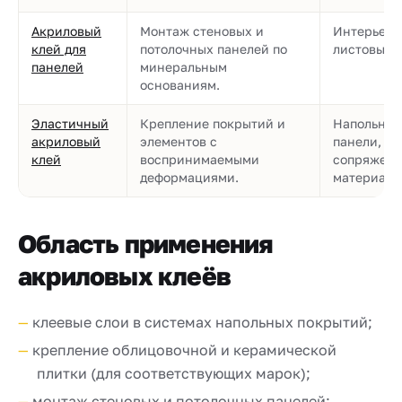
Акриловый
Монтаж стеновых и
Интерьерн
клей для
потолочных панелей по
листовые 
панелей
минеральным
основаниям.
Эластичный
Крепление покрытий и
Напольные
акриловый
элементов с
панели, уз
клей
воспринимаемыми
сопряжен
деформациями.
материало
Область применения
акриловых клеёв
клеевые слои в системах напольных покрытий;
крепление облицовочной и керамической
плитки (для соответствующих марок);
монтаж стеновых и потолочных панелей;