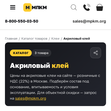
М
МПКМ
×
8-800-550-03-50
sales@mpkm.org
Каталог
Главная
/
Каталог товаров
/
Клеи
/
Акриловый клей
КОМПАНИЯ
О
3 товара
компании
КАТАЛОГ
Доставка
Акриловый
клей
Оплата
Цены на акриловые клеи на сайте — розничные с
НДС (22%) в Москве. Подберём состав под
Каталог
основание, впитываемость и условия
товаров
эксплуатации. Для объектной скидки — запрос
на
sales@mpkm.org
Бренды