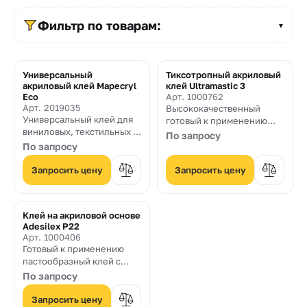
Прайс-
лист
Фильтр по товарам:
▼
Проектировщикам
Универсальный
Тиксотропный акриловый
Калькуляторы
акриловый клей Mapecryl
клей Ultramastic 3
Eco
Арт. 1000762
Арт. 2019035
Высококачественный
Контакты
Универсальный клей для
готовый к применению
виниловых, текстильных и
клей пастообразной
По запросу
линолеумных напольных
консистенции без
По запросу
8
покрытий
вертикального оползания
Запросить цену
и с увеличенным открытым
Запросить цену
800
временем, применяемый
для укладки керамической
550-
плитки на полы и стены
Клей на акриловой основе
03-
Adesilex P22
Арт. 1000406
50
Готовый к применению
пастообразный клей с
sales@mpkm.org
увеличенным рабочим
По запросу
временем без
вертикального оползания
Запросить цену