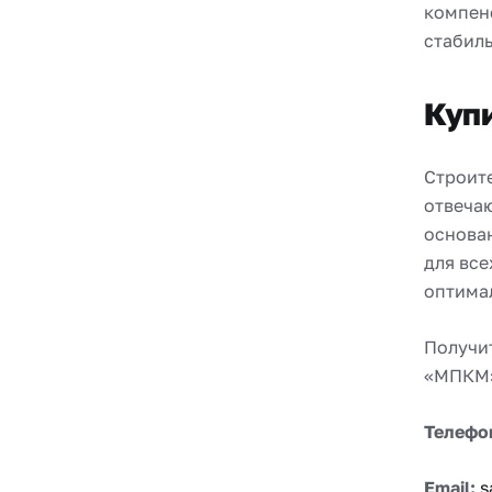
компенс
стабиль
Куп
Строит
отвечаю
основан
для вс
оптима
Получи
«МПКМ
Телефо
Email:
s