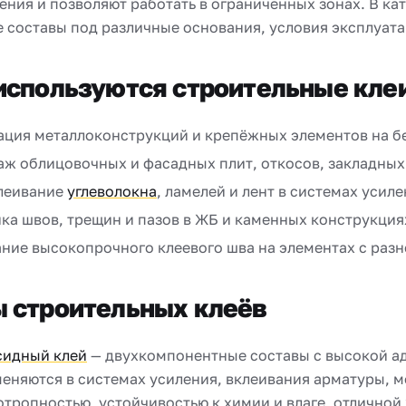
ения и позволяют работать в ограниченных зонах. В 
 составы под различные основания, условия эксплуата
используются строительные кле
ция металлоконструкций и крепёжных элементов на бе
ж облицовочных и фасадных плит, откосов, закладных
леивание
углеволокна
, ламелей и лент в системах усил
ка швов, трещин и пазов в ЖБ и каменных конструкция
ние высокопрочного клеевого шва на элементах с раз
ы строительных клеёв
сидный клей
— двухкомпонентные составы с высокой адг
еняются в системах усиления, вклеивания арматуры, 
отропностью, устойчивостью к химии и влаге, отличной