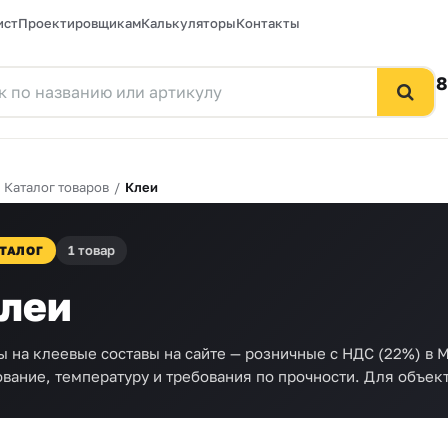
ист
Проектировщикам
Калькуляторы
Контакты
8
/
Каталог товаров
/
Клеи
1 товар
ТАЛОГ
леи
ы на клеевые составы на сайте — розничные с НДС (22%) в
ование, температуру и требования по прочности. Для объек