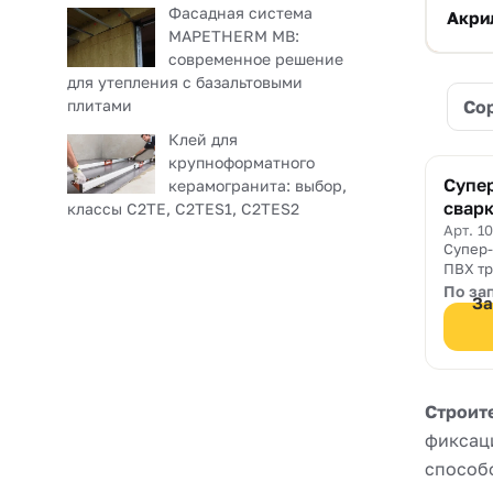
Фасадная система
Акри
MAPETHERM МВ:
современное решение
для утепления с базальтовыми
плитами
Со
Клей для
крупноформатного
Супер
керамогранита: выбор,
сварк
классы C2TE, C2TES1, C2TES2
Adesi
Арт. 1
Супер-
ПВХ тр
давлен
По за
За
ленты
Строит
фиксац
способ