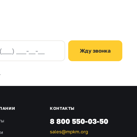
Жду звонка
.
ПАНИИ
КОНТАКТЫ
8 800 550-03-50
ты
sales@mpkm.org
ти