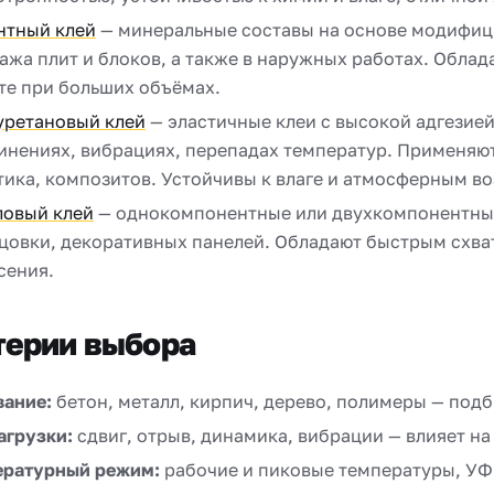
нтный клей
— минеральные составы на основе модифици
ажа плит и блоков, а также в наружных работах. Обла
те при больших объёмах.
уретановый клей
— эластичные клеи с высокой адгезие
инениях, вибрациях, перепадах температур. Применяютс
тика, композитов. Устойчивы к влаге и атмосферным в
ловый клей
— однокомпонентные или двухкомпонентные
цовки, декоративных панелей. Обладают быстрым схва
сения.
терии выбора
вание:
бетон, металл, кирпич, дерево, полимеры — под
агрузки:
сдвиг, отрыв, динамика, вибрации — влияет на
ературный режим:
рабочие и пиковые температуры, УФ