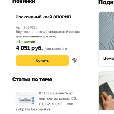
Новинки
Подк
Эпоксидный клей ЭПОРИП
Новинка
Арт. 2026121
Двухкомпонентный эпоксидный состав
для заполнения трещин,
омоноличивания рабочих швов и
В наличии
✓
прочного склеивания бетона со
4 051
руб.
комплект 2 кг.
сталью.
Цеме
Статьи по теме
Классы цементных
плиточных клеев: C0,
C1, C2, S1, S2 — как
выбрать без ошибок