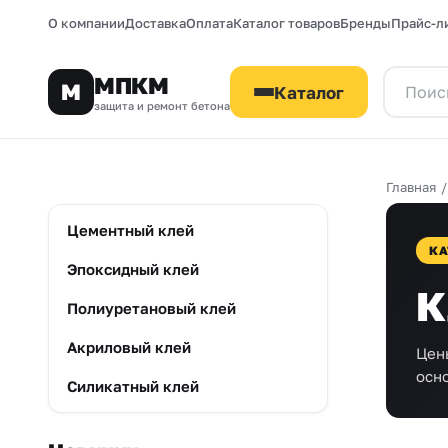
О компании
Доставка
Оплата
Каталог товаров
Бренды
Прайс-л
МПКМ
М
Каталог
защита и ремонт бетона
Главная
Цементный клей
КА
Эпоксидный клей
К
Полиуретановый клей
Акриловый клей
Цен
осн
Силикатный клей