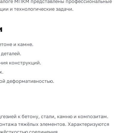
каталоге МПКМ представлены профессиональные
ции и технологические задачи.
и
тоне и камне.
 деталей.
ения конструкций.
х.
ной деформативностью.
езией к бетону, стали, камню и композитам.
монтажа тяжёлых элементов. Характеризуются
 жёсткостью соединения.