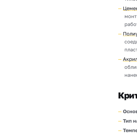
Цеме
монт
рабо
Поли
соед
плас
Акри
обли
нане
Кри
Осно
Тип н
Темп