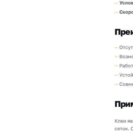
Услов
Скоро
Пре
Отсут
Возмо
Работ
Устой
Совм
Прим
Клеи я
сеток. 