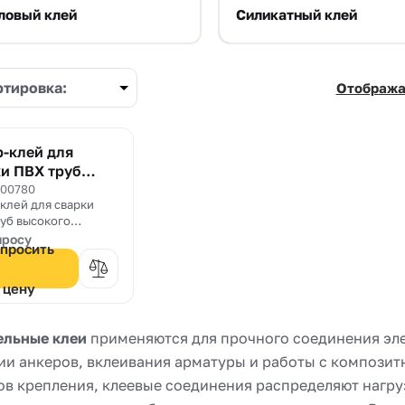
ловый клей
Силикатный клей
ртировка:
Отобража
-клей для
и ПВХ труб
lex T Super
000780
клей для сварки
уб высокого
ия и для резиновой
просу
просить
 MAPEBAND
цену
ельные клеи
применяются для прочного соединения эл
ии анкеров, вклеивания арматуры и работы с композит
ов крепления, клеевые соединения распределяют нагру