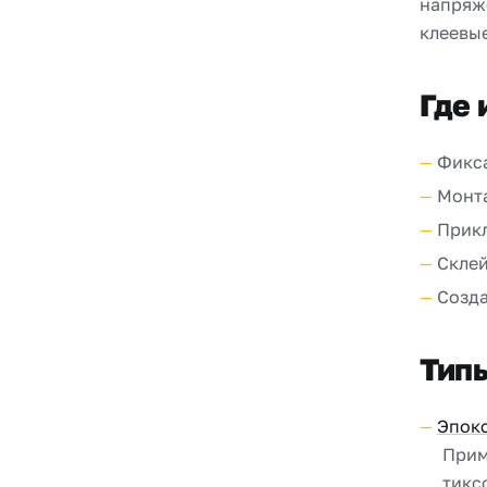
напряж
клеевые
Где 
Фикса
Монта
Прик
Склей
Созда
Тип
Эпок
Прим
тикс