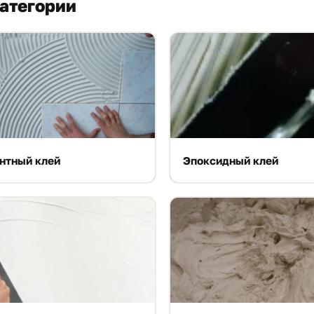
атегории
нтный клей
Эпоксидный клей