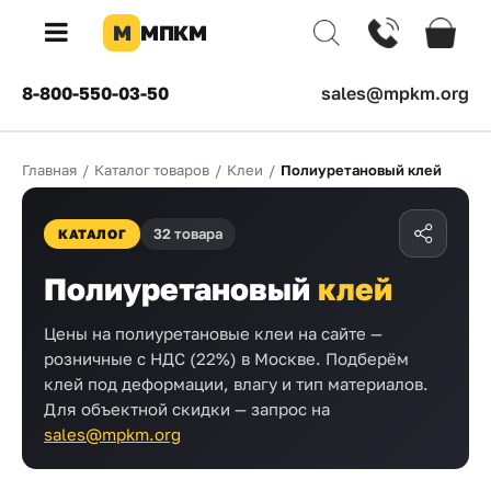
М
МПКМ
×
8-800-550-03-50
sales@mpkm.org
Каталог
Главная
/
Каталог товаров
/
Клеи
/
Полиуретановый клей
КОМПАНИЯ
О
32 товара
компании
КАТАЛОГ
Доставка
Полиуретановый
клей
Оплата
Цены на полиуретановые клеи на сайте —
розничные с НДС (22%) в Москве. Подберём
Каталог
клей под деформации, влагу и тип материалов.
товаров
Для объектной скидки — запрос на
sales@mpkm.org
Бренды