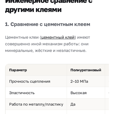
Инженерное сравнение с
другими клеями
1. Сравнение с цементным клеем
Цементные клеи (
цементный клей
) имеют
совершенно иной механизм работы: они
минеральные, жёсткие и неэластичные.
Параметр
Полиуретановый
Це
Прочность сцепления
2–10 МПа
0,
Эластичность
Высокая
≈0
Работа по металлу/пластику
Да
Не