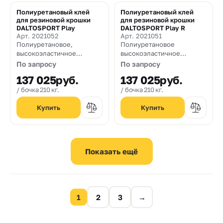
Полиуретановый клей
Полиуретановый клей
для резиновой крошки
для резиновой крошки
DALTOSPORT Play
DALTOSPORT Play R
Арт. 2021052
Арт. 2021051
Полиуретановое,
Полиуретановое
высокоэластичное
высокоэластичное
связующее для устройства
связующее для устройства
По запросу
По запросу
спортивных и игровых
спортивных и игровых
137 025
руб.
137 025
руб.
покрытий на основе
покрытий на основе
резиновой и каучуковой
резиновой и каучуковой
бочка 210 кг.
бочка 210 кг.
крошки
крошки в условиях
холодной погоды.
1
2
3
→