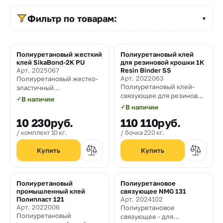
Прайс-
лист
Фильтр по товарам:
▼
Проектировщикам
Полиуретановый жесткий
Полиуретановый клей
Калькуляторы
клей SikaBond-2K PU
для резиновой крошки 1К
Арт. 2025067
Resin Binder SS
Арт. 2022063
Полиуретановый жестко-
Контакты
Полиуретановый клей-
эластичный
связующее для резиновой
двухкомпонентный клей
✓
В наличии
крошки
для деревянных
✓
В наличии
8
напольных покрытий
10 230
руб.
110 110
руб.
800
комплект 10 кг.
бочка 220 кг.
550-
03-
50
Полиуретановый
Полиуретановое
промышленный клей
связующее NMG 131
sales@mpkm.org
Полипласт 121
Арт. 2024102
Арт. 2022006
Полиуретановое
Полиуретановый
связующее - для