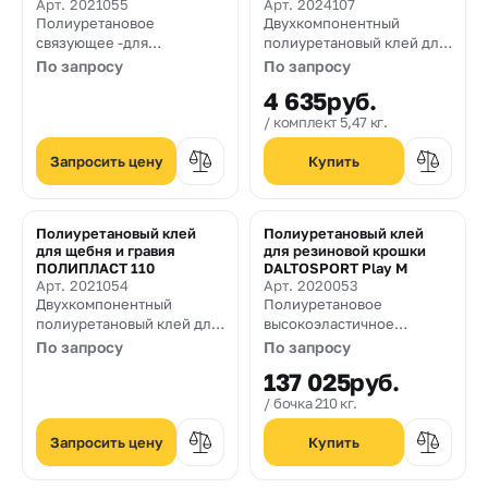
Арт. 2021055
Арт. 2024107
Полиуретановое
Двухкомпонентный
связующее -для
полиуретановый клей для
производства изделий из
щебня, гравия и песка
По запросу
По запросу
резиновой крошки
4 635
руб.
методом прессования при
нагреве до 120˚С. С
комплект 5,47 кг.
уменьшенным временем
выдержки в пресс-форме.
Запросить цену
Полиуретановый клей
Полиуретановый клей
для щебня и гравия
для резиновой крошки
ПОЛИПЛАСТ 110
DALTOSPORT Play M
Арт. 2021054
Арт. 2020053
Двухкомпонентный
Полиуретановое
полиуретановый клей для
высокоэластичное
щебня, гравия и песка
связующее для устройства
По запросу
По запросу
спортивных и игровых
137 025
руб.
покрытий на основе
резиновой и каучуковой
бочка 210 кг.
крошки
механизированным
Запросить цену
способом