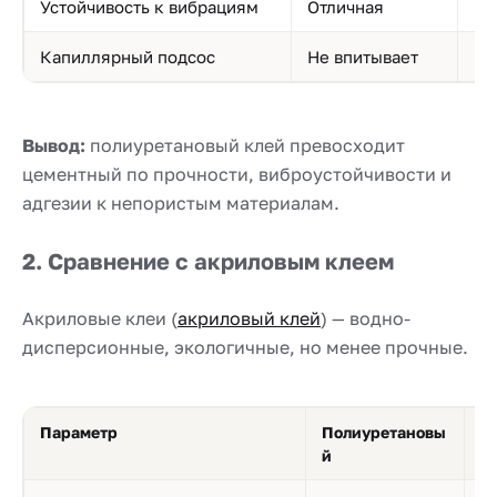
Устойчивость к вибрациям
Отличная
Пл
Капиллярный подсос
Не впитывает
Вп
Вывод:
полиуретановый клей превосходит
цементный по прочности, виброустойчивости и
адгезии к непористым материалам.
2. Сравнение с акриловым клеем
Акриловые клеи (
акриловый клей
) — водно-
дисперсионные, экологичные, но менее прочные.
Параметр
Полиуретановы
А
й