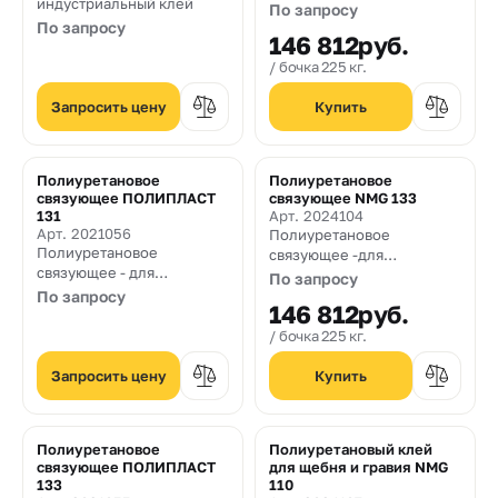
индустриальный клей
производства изделий из
По запросу
резиновой крошки
По запросу
146 812
руб.
методом прессования при
нагреве до 80-120˚С
бочка 225 кг.
Запросить цену
Полиуретановое
Полиуретановое
связующее ПОЛИПЛАСТ
связующее NMG 133
131
Арт. 2024104
Арт. 2021056
Полиуретановое
Полиуретановое
связующее -для
связующее - для
производства изделий из
По запросу
производства изделий из
резиновой крошки
По запросу
146 812
руб.
резиновой крошки
методом прессования при
методом прессования при
нагреве до 120˚С. С
бочка 225 кг.
нагреве до 80-120˚С
уменьшенным временем
выдержки в пресс-форме.
Запросить цену
Полиуретановое
Полиуретановый клей
связующее ПОЛИПЛАСТ
для щебня и гравия NMG
133
110