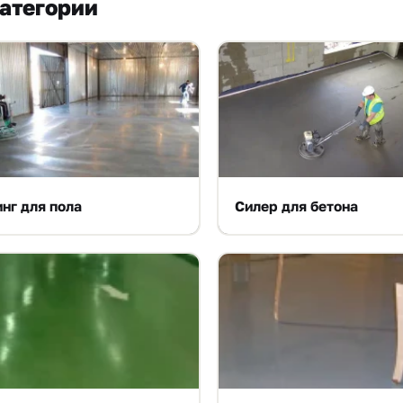
атегории
нг для пола
Силер для бетона