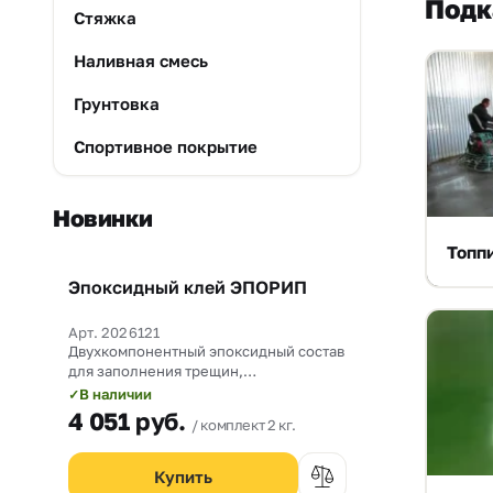
Подк
Стяжка
Наливная смесь
Грунтовка
Спортивное покрытие
Новинки
Топпи
Эпоксидный клей ЭПОРИП
Новинка
Арт. 2026121
Двухкомпонентный эпоксидный состав
для заполнения трещин,
омоноличивания рабочих швов и
В наличии
✓
прочного склеивания бетона со
4 051
руб.
комплект 2 кг.
сталью.