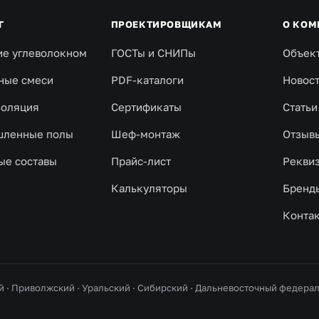
Г
ПРОЕКТИРОВЩИКАМ
О КОМ
ие углеволокном
ГОСТы и СНИПы
Объек
ные смеси
PDF-каталоги
Новос
золяция
Сертификаты
Статьи
ленные полы
Шеф-монтаж
Отзыв
ые составы
Прайс-лист
Рекви
Калькуляторы
Бренд
Конта
й · Приволжский · Уральский · Сибирский · Дальневосточный федер