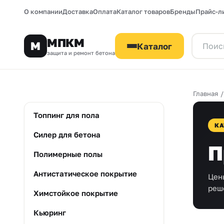
О компании
Доставка
Оплата
Каталог товаров
Бренды
Прайс-л
МПКМ
М
Каталог
защита и ремонт бетона
Главная
Топпинг для пола
КА
Силер для бетона
П
Полимерные полы
Антистатическое покрытие
Цен
реш
Химстойкое покрытие
Кьюринг