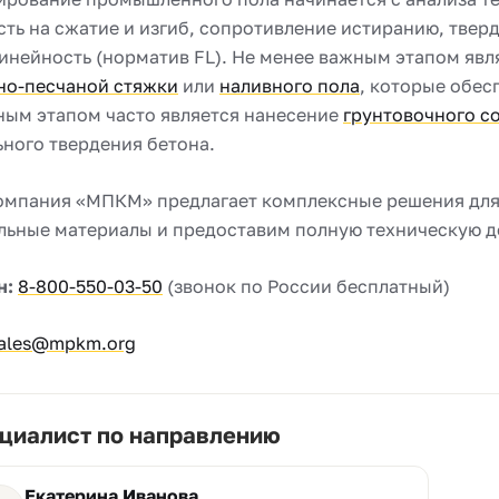
ть на сжатие и изгиб, сопротивление истиранию, тверд
нейность (норматив FL). Не менее важным этапом явл
но-песчаной стяжки
или
наливного пола
, которые обес
ым этапом часто является нанесение
грунтовочного с
ного твердения бетона.
омпания «МПКМ» предлагает комплексные решения для
льные материалы и предоставим полную техническую д
н:
8-800-550-03-50
(звонок по России бесплатный)
ales@mpkm.org
циалист по направлению
Екатерина Иванова