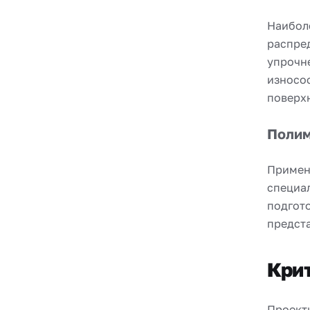
Наибол
распред
упрочн
износо
поверх
Полим
Применя
специа
подгот
предст
Крит
Проект