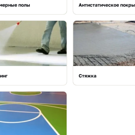
мерные полы
Антистатическое покры
инг
Стяжка