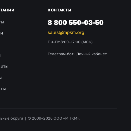
ПАНИИ
КОНТАКТЫ
8 800 550-03-50
ты
sales@mpkm.org
ти
Пн–Пт 8:00–17:00 (МСК)
Телеграм-бот
·
Личный кабинет
ы
зиты
ы
кты
альные округа | © 2009–2026 ООО «МПКМ».