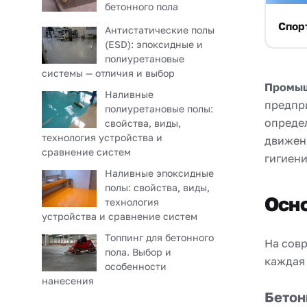
бетонного пола
Спор
Антистатические полы
(ESD): эпоксидные и
полиуретановые
системы — отличия и выбор
Промыш
Наливные
предпр
полиуретановые полы:
опреде
свойства, виды,
технология устройства и
движен
сравнение систем
гигиен
Наливные эпоксидные
полы: свойства, виды,
Осн
технология
устройства и сравнение систем
Топпинг для бетонного
На сов
пола. Выбор и
каждая
особенности
нанесения
Бетон