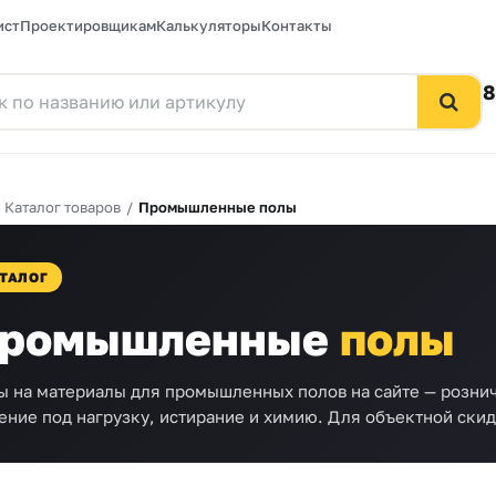
ист
Проектировщикам
Калькуляторы
Контакты
8
/
Каталог товаров
/
Промышленные полы
ТАЛОГ
ромышленные
полы
ы на материалы для промышленных полов на сайте — розни
ение под нагрузку, истирание и химию. Для объектной скид