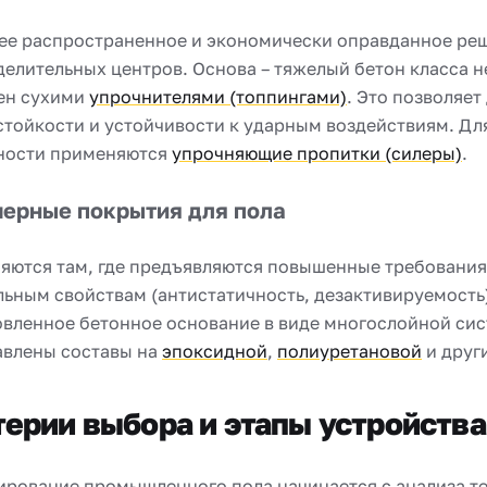
ее распространенное и экономически оправданное реш
елительных центров. Основа – тяжелый бетон класса не
ен сухими
упрочнителями (топпингами)
. Это позволяе
стойкости и устойчивости к ударным воздействиям. Дл
ности применяются
упрочняющие пропитки (силеры)
.
ерные покрытия для пола
ются там, где предъявляются повышенные требования к
льным свойствам (антистатичность, дезактивируемость
овленное бетонное основание в виде многослойной си
авлены составы на
эпоксидной
,
полиуретановой
и друг
ерии выбора и этапы устройства
ирование промышленного пола начинается с анализа те