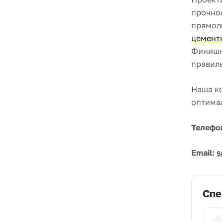
прочнос
прямоли
цемент
Финишн
правиль
Наша к
оптима
Телефо
Email:
s
Спе