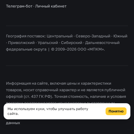
Телеграм-бот
·
Личный кабинет
География поставок: Центральный · Северо-Западный · Южный
· Приволжский · Уральский · Сибирский · Дальневосточный
федеральные округа | © 2009–2026 ООО «МПКМ».
Информация на сайте, включая цены и характеристики
товаров, носит справочный характер и не является публичной
офертой (ст. 437 ГК РФ). Точная стоимость, наличие и условия
поставки подтверждаются менеджером и выставленным
Мы используем куки, чтобы улучшать работу
счетом. Товарные знаки принадлежат их правообладателям.
Понятно
сайта.
Правовая информация
·
Согласие на обработку персональных
данных