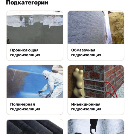
Прайс-
Подкатегории
лист
Проектировщикам
Калькуляторы
Контакты
Проникающая
Обмазочная
гидроизоляция
гидроизоляция
8
800
550-
03-
Полимерная
Инъекционная
50
гидроизоляция
гидроизоляция
sales@mpkm.org