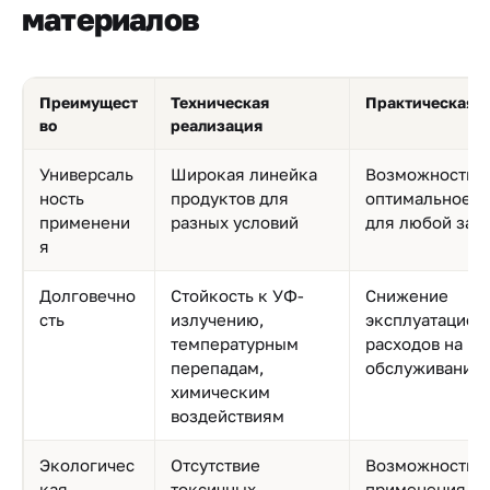
материалов
Преимущест
Техническая
Практическая п
во
реализация
Универсаль
Широкая линейка
Возможность п
ность
продуктов для
оптимальное 
применени
разных условий
для любой зад
я
Долговечно
Стойкость к УФ-
Снижение
сть
излучению,
эксплуатацион
температурным
расходов на ре
перепадам,
обслуживание
химическим
воздействиям
Экологичес
Отсутствие
Возможность
кая
токсичных
применения в 