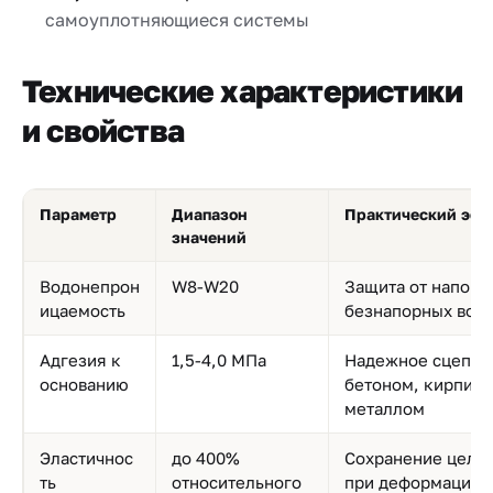
самоуплотняющиеся системы
Технические характеристики
и свойства
Параметр
Диапазон
Практический эфф
значений
Водонепрон
W8-W20
Защита от напорн
ицаемость
безнапорных вод
Адгезия к
1,5-4,0 МПа
Надежное сцепле
основанию
бетоном, кирпичо
металлом
Эластичнос
до 400%
Сохранение цело
ть
относительного
при деформациях