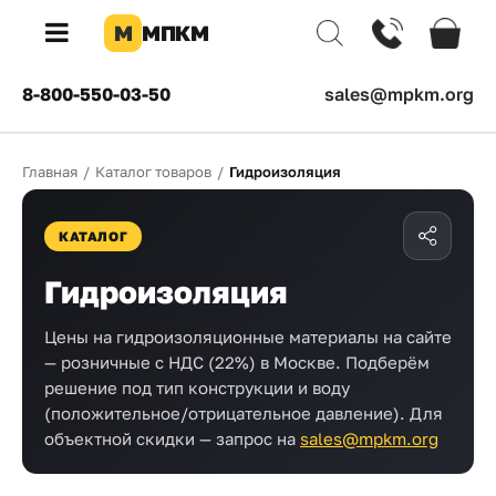
М
МПКМ
×
8-800-550-03-50
sales@mpkm.org
Каталог
Главная
/
Каталог товаров
/
Гидроизоляция
КОМПАНИЯ
О
компании
КАТАЛОГ
Доставка
Гидроизоляция
Оплата
Цены на гидроизоляционные материалы на сайте
— розничные с НДС (22%) в Москве. Подберём
Каталог
решение под тип конструкции и воду
товаров
(положительное/отрицательное давление). Для
объектной скидки — запрос на
sales@mpkm.org
Бренды