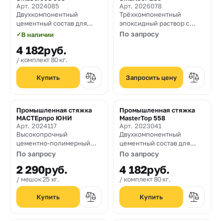
Арт. 2024085
Арт. 2026078
Двухкомпонентный
Трёхкомпонентный
цементный состав для
эпоксидный раствор с
устройства
кварцевым песком для
По запросу
✓
В наличии
быстротвердеющих
стяжек 2–10 мм и ремонта
4 182
руб.
высокопрочных стяжек
полов при сильном износе
толщиной и финишных
комплект 80 кг.
бетонных покрытий ​ ​
Запросить цену
Промышленная стяжка
Промышленная стяжка ​​​​​​​​​
МАСТЕрпро ЮНИ
MasterTop 558​
Арт. 2024117
Арт. 2023041
Высокопрочный
Двухкомпонентный
цементно-полимерный
цементный состав для
наливной промышленный
устройства
По запросу
По запросу
пол.
быстротвердеющих
2 290
руб.
4 182
руб.
высокопрочных стяжек
толщиной и финишных
мешок 25 кг.
комплект 80 кг.
бетонных покрытий ​ ​