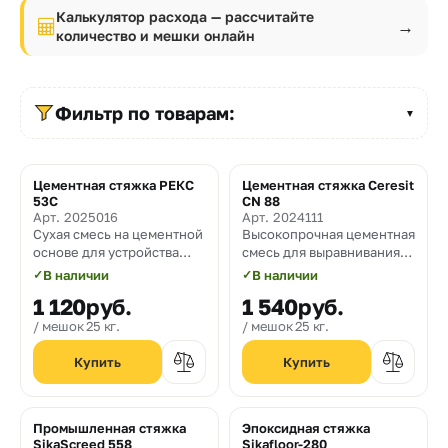
Прайс-
Калькулятор расхода — рассчитайте
→
лист
количество и мешки онлайн
Проектировщикам
Фильтр по товарам:
▼
Калькуляторы
Контакты
Цементная стяжка РЕКС
Цементная стяжка Ceresit
53С
CN 88
Арт. 2025016
Арт. 2024111
8
Сухая смесь на цементной
Высокопрочная цементная
основе для устройства
смесь для выравнивания
800
базовых толстостенных
пола и изготовления
✓
В наличии
✓
В наличии
стяжек
стяжек
550-
1 120
руб.
1 540
руб.
03-
мешок 25 кг.
мешок 25 кг.
50
sales@mpkm.org
Промышленная стяжка
Эпоксидная стяжка
SikaScreed 558​
Sikafloor-280