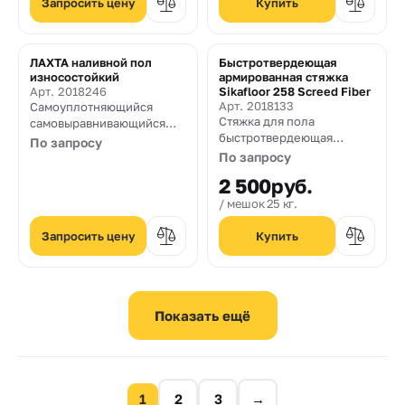
поверхностей плит
Запросить цену
перекрытия
ЛАХТА наливной пол
Быстротвердеющая
износостойкий
армированная стяжка
Арт. 2018246
Sikafloor 258 Screed Fiber
Арт. 2018133
Самоуплотняющийся
Стяжка для пола
самовыравнивающийся
быстротвердеющая
цементный состав для
По запросу
армированная от 20 до 80
создания высокопрочных
По запросу
мм
износостойких бетонных
2 500
руб.
полов, которые возможно
мешок 25 кг.
эксплуатировать без
дополнительного
Запросить цену
финишного покрытия.
Толщина заливки в один
слой от 5 до 50 мм.
1
2
3
→