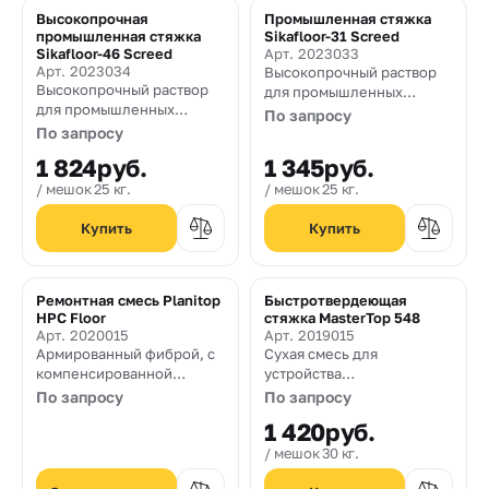
Высокопрочная
Промышленная стяжка
промышленная стяжка
Sikafloor-31 Screed
Sikafloor-46 Screed
Арт. 2023033
Арт. 2023034
Высокопрочный раствор
Высокопрочный раствор
для промышленных
для промышленных
стяжек
По запросу
стяжек
По запросу
1 824
руб.
1 345
руб.
мешок 25 кг.
мешок 25 кг.
Ремонтная смесь Planitop
Быстротвердеющая
HPC Floor
стяжка MasterTop 548
Арт. 2020015
Арт. 2019015
Армированный фиброй, с
Сухая смесь для
компенсированной
устройства
усадкой, высокопрочный,
быстротвердеющих
По запросу
По запросу
высокопластичный,
стяжок толщиной от 10 до
1 420
руб.
высокотекучий,
80 мм.
цементный раствор для
мешок 30 кг.
усиления верхних