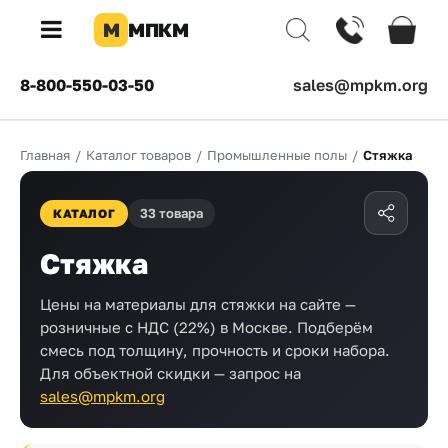
М
МПКМ
×
8-800-550-03-50
sales@mpkm.org
Каталог
Главная
/
Каталог товаров
/
Промышленные полы
/
Стяжка
КОМПАНИЯ
О
33 товара
компании
КАТАЛОГ
Доставка
Стяжка
Оплата
Цены на материалы для стяжки на сайте —
розничные с НДС (22%) в Москве. Подберём
Каталог
смесь под толщину, прочность и сроки набора.
товаров
Для объектной скидки — запрос на
sales@mpkm.org
Бренды