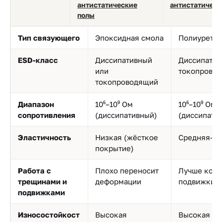
антистатические
антистатическ
полы
Тип связующего
Эпоксидная смола
Полиуретан
ESD-класс
Диссипативный
Диссипатив
или
токопрово
токопроводящий
Диапазон
10⁶–10⁹ Ом
10⁶–10⁹ Ом
сопротивления
(диссипативный)
(диссипати
Эластичность
Низкая (жёсткое
Средняя–в
покрытие)
Работа с
Плохо переносит
Лучше комп
трещинами и
деформации
подвижки о
подвижками
Износостойкост
Высокая
Высокая