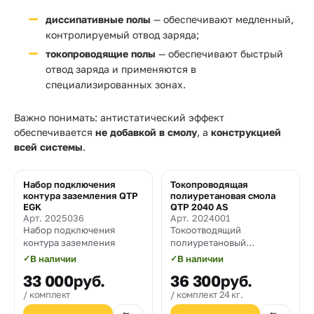
диссипативные полы
— обеспечивают медленный,
контролируемый отвод заряда;
токопроводящие полы
— обеспечивают быстрый
отвод заряда и применяются в
специализированных зонах.
Важно понимать: антистатический эффект
обеспечивается
не добавкой в смолу
, а
конструкцией
всей системы
.
Набор подключения
Токопроводящая
контура заземления QTP
полиуретановая смола
EGK
QTP 2040 AS
Арт. 2025036
Арт. 2024001
Набор подключения
Токоотводящий
контура заземления
полиуретановый
наливной состав
✓
В наличии
✓
В наличии
33 000
руб.
36 300
руб.
комплект
комплект 24 кг.