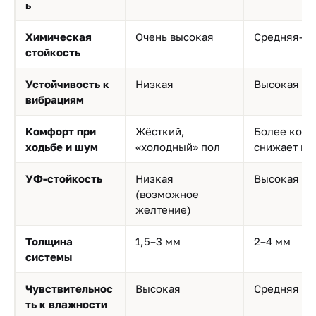
ь
Химическая
Очень высокая
Средняя–в
стойкость
Устойчивость к
Низкая
Высокая
вибрациям
Комфорт при
Жёсткий,
Более комф
ходьбе и шум
«холодный» пол
снижает ш
УФ-стойкость
Низкая
Высокая
(возможное
желтение)
Толщина
1,5–3 мм
2–4 мм
системы
Чувствительнос
Высокая
Средняя
ть к влажности