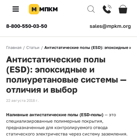
М
МПКМ
×
8-800-550-03-50
sales@mpkm.org
Каталог
Главная
/
Статьи
/
Антистатические полы (ESD): эпоксидные и п
КОМПАНИЯ
Антистатические полы
О
компании
(ESD): эпоксидные и
полиуретановые системы —
Доставка
отличия и выбор
Оплата
22 августа 2018 г.
Каталог
товаров
Наливные антистатические полы (ESD-полы)
— это
специализированные полимерные покрытия,
Бренды
предназначенные для контролируемого отвода
статического электричества через систему заземления.