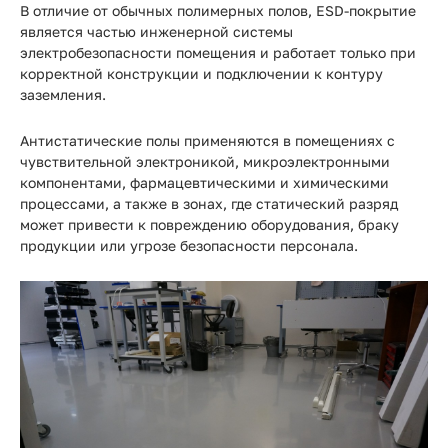
Прайс-
В отличие от обычных полимерных полов, ESD-покрытие
лист
является частью инженерной системы
электробезопасности помещения и работает только при
Проектировщикам
корректной конструкции и подключении к контуру
заземления.
Калькуляторы
Антистатические полы применяются в помещениях с
чувствительной электроникой, микроэлектронными
Контакты
компонентами, фармацевтическими и химическими
процессами, а также в зонах, где статический разряд
может привести к повреждению оборудования, браку
8
продукции или угрозе безопасности персонала.
800
550-
03-
50
sales@mpkm.org