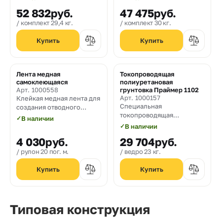
пола.
52 832
руб.
47 475
руб.
комплект 29,4 кг.
комплект 30 кг.
Лента медная
Токопроводящая
самоклеющаяся
полиуретановая
Арт. 1000558
грунтовка Праймер 1102
Арт. 1000157
Клейкая медная лента для
Специальная
создания отводного
токопроводящая
потенциала при укладке
✓
В наличии
полиуретановая грунтовка
токопроводящих и
✓
В наличии
антистатических
4 030
руб.
29 704
руб.
покрытий. Ширина ленты
10 мм., длина 20 пог. м.
рулон 20 пог. м.
ведро 23 кг.
Типовая конструкция