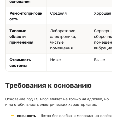
основания
Ремонтопригодн
Средняя
Хорошая
ость
Типовые
Лаборатории,
Серверные,
области
электроника,
сборочные 
применения
чистые
помещения
помещения
вибрацией
Стоимость
Ниже
Выше
системы
Требования к основанию
Основание под ESD-пол влияет не только на адгезию, но
и на стабильность электрических характеристик:
прочность
— бетон без слабых и меловидных слоёв;