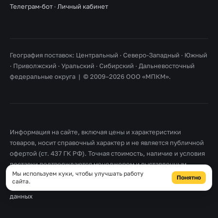
Телеграм-бот
·
Личный кабинет
География поставок: Центральный · Северо-Западный · Южный
· Приволжский · Уральский · Сибирский · Дальневосточный
федеральные округа | © 2009–2026 ООО «МПКМ».
Информация на сайте, включая цены и характеристики
товаров, носит справочный характер и не является публичной
офертой (ст. 437 ГК РФ). Точная стоимость, наличие и условия
поставки подтверждаются менеджером и выставленным
Мы используем куки, чтобы улучшать работу
счетом. Товарные знаки принадлежат их правообладателям.
Понятно
сайта.
Правовая информация
·
Согласие на обработку персональных
данных