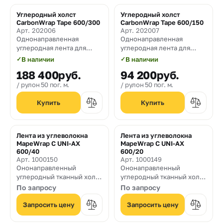
Углеродный холст
Углеродный холст
CarbonWrap Tape 600/300
CarbonWrap Tape 600/150
Арт. 202006
Арт. 202007
Однонаправленная
Однонаправленная
углеродная лента для
углеродная лента для
усиления строительных
усиления строительных
✓
В наличии
✓
В наличии
конструкций плотностью
конструкций плотностью
188 400
руб.
94 200
руб.
600 гр/м² и шириной 300
600 гр/м² и шириной 150
мм
мм.
рулон 50 пог. м.
рулон 50 пог. м.
Лента из углеволокна
Лента из углеволокна
MapeWrap C UNI-AX
MapeWrap C UNI-AX
600/40
600/20
Арт. 1000150
Арт. 1000149
Ононаправленный
Ононаправленный
углеродный
тканный холст
углеродный
тканный холст
для усиления
для усиления
По запросу
По запросу
строительных
строительных
конструкций плотностью
конструкций плотностью
Запросить цену
Запросить цену
6
00
гр/м² и шириной 400
6
00
гр/м² и шириной 200
мм
мм