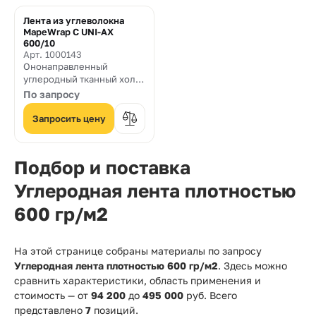
Лента из углеволокна
MapeWrap C UNI-AX
600/10
Арт. 1000143
Ононаправленный
углеродный
тканный холст
для усиления
По запросу
строительных
конструкций плотностью
Запросить цену
6
00
гр/м² и шириной 100
мм
Подбор и поставка
Углеродная лента плотностью
600 гр/м2
На этой странице собраны материалы по запросу
Углеродная лента плотностью 600 гр/м2
. Здесь можно
сравнить характеристики, область применения и
стоимость — от
94 200
до
495 000
руб. Всего
представлено
7
позиций.