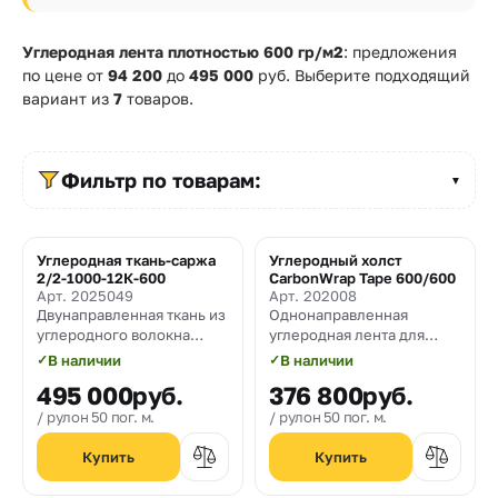
Прайс-
лист
Углеродная лента плотностью 600 гр/м2
: предложения
по цене от
94 200
до
495 000
руб. Выберите подходящий
Проектировщикам
вариант из
7
товаров.
Калькуляторы
Фильтр по товарам:
Контакты
▼
8
Углеродная ткань-саржа
Углеродный холст
2/2-1000-12К-600
CarbonWrap Tape 600/600
800
Арт. 2025049
Арт. 202008
Двунаправленная ткань из
Однонаправленная
550-
углеродного волокна
углеродная лента для
саржевого плетения с
усиления строительных
03-
✓
В наличии
✓
В наличии
поверхностной
конструкций плотностью
495 000
руб.
376 800
руб.
плотностью 600 гр/м2 и
600 гр/м² и шириной 600
50
шириной 1000 мм.
мм.
рулон 50 пог. м.
рулон 50 пог. м.
sales@mpkm.org