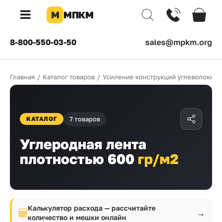
М
МПКМ
×
8-800-550-03-50
sales@mpkm.org
Каталог
Главная
/
Каталог товаров
/
Усиление конструкций углеволокно
КОМПАНИЯ
О
компании
7 товаров
КАТАЛОГ
Доставка
Углеродная лента
Оплата
плотностью 600
гр/м2
Каталог
товаров
Бренды
Калькулятор расхода — рассчитайте
→
количество и мешки онлайн