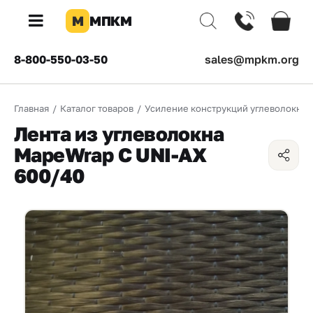
М
МПКМ
×
8-800-550-03-50
sales@mpkm.org
Каталог
Главная
/
Каталог товаров
/
Усиление конструкций углеволокно
КОМПАНИЯ
Лента из углеволокна
О
MapeWrap C UNI-AX
компании
600/40
Доставка
Оплата
Каталог
товаров
Бренды