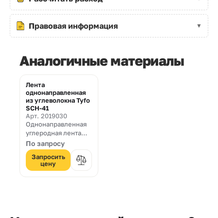
Правовая информация
Аналогичные материалы
Лента
однонаправленная
из углеволокна Tyfo
SCH-41
Арт. 2019030
Однонаправленная
углеродная лента
для усиления
По запросу
строительных
Запросить
конструкций
цену
плотностью 644 гр/
м² и шириной 610
мм.