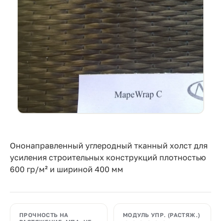
Прайс-
лист
Проектировщикам
Калькуляторы
Контакты
8
800
550-
Ононаправленный углеродный
тканный холст
для
усиления строительных конструкций плотностью
03-
6
00
гр/м² и шириной 400 мм
50
sales@mpkm.org
ПРОЧНОСТЬ НА
МОДУЛЬ УПР. (РАСТЯЖ.)