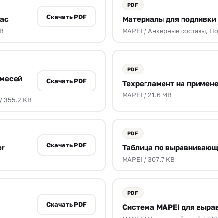
Скачать PDF
рас
Материалы для подливки 
MB
MAPEI / Анкерные составы, По
смесей
Скачать PDF
Техрегламент на применен
MAPEI / 21.6 MB
/ 355.2 KB
Скачать PDF
er
Таблица по выравнивающ
MAPEI / 307.7 KB
Скачать PDF
Система MAPEI для выра