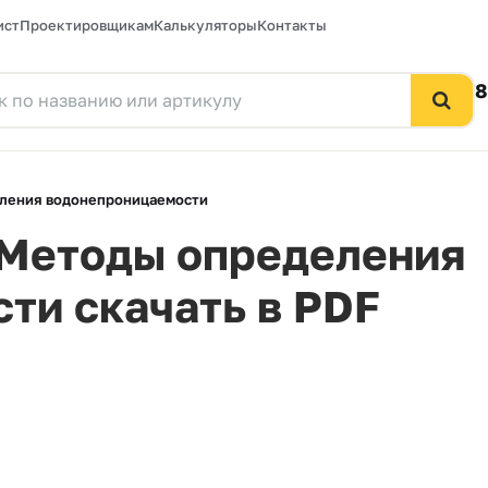
ист
Проектировщикам
Калькуляторы
Контакты
8
еления водонепроницаемости
 Методы определения
ти скачать в PDF