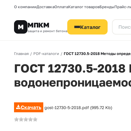
О компании
Доставка
Оплата
Каталог товаров
Бренды
Прайс-л
МПКМ
М
Каталог
защита и ремонт бетона
Главная
/
PDF-каталоги
/
ГОСТ 12730.5-2018 Методы опред
ГОСТ 12730.5-2018
водонепроницаемос
Скачать
gost-12730-5-2018.pdf (995.72 Kb)