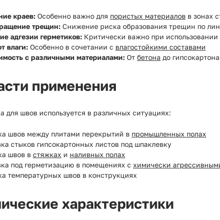
ние краев:
Особенно важно для
пористых материалов
в зонах 
ращение трещин:
Снижение риска образования трещин по ли
ие адгезии герметиков:
Критически важно при использовании
т влаги:
Особенно в сочетании с
влагостойкими составами
имость с различными материалами:
От
бетона
до гипсокартона
асти применения
а для швов используется в различных ситуациях:
ка швов между плитами перекрытий в
промышленных полах
вка стыков гипсокартонных листов под шпаклевку
ка швов в
стяжках
и
наливных полах
вка под герметизацию в помещениях с
химически агрессивным
ка температурных швов в конструкциях
нические характеристики