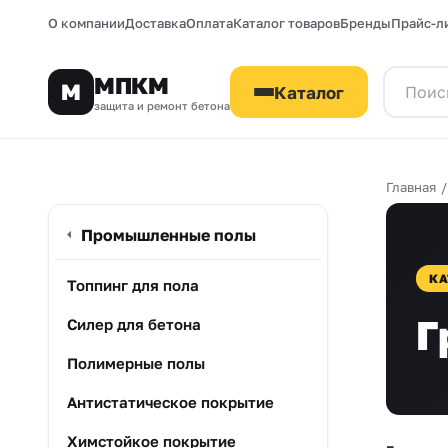
О компании
Доставка
Оплата
Каталог товаров
Бренды
Прайс-л
МПКМ
М
Каталог
защита и ремонт бетона
Главная
Промышленные полы
КА
Топпинг для пола
Г
Силер для бетона
Полимерные полы
Антистатическое покрытие
Химстойкое покрытие