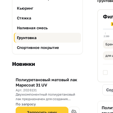
Грунтов
Кьюринг
Фил
Стяжка
Наливная смесь
2 289
Грунтовка
Брен
Спортивное покрытие
для 
Новинки
Полиуретановый матовый лак
Новинка
Mapecoat 31 UV
Со
Арт. 2026131
Двухкомпонентный полиуретановый
лак предназначен для создания
прозрачного матового покрытия с
По запросу
Поли
высокой износостойкостью,
Запросить цену
химической стойкостью и