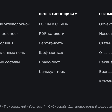
Г
ПРОЕКТИРОВЩИКАМ
О КОМ
ие углеволокном
ГОСТы и СНИПы
Объек
ные смеси
PDF-каталоги
Новос
золяция
Сертификаты
Статьи
ленные полы
Шеф-монтаж
Отзыв
ые составы
Прайс-лист
Рекви
Калькуляторы
Бренд
Конта
й · Приволжский · Уральский · Сибирский · Дальневосточный федер