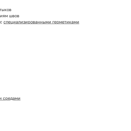
стыков
ниям швов
 с
специализированными герметиками
и средами