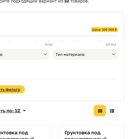
рите подходящий вариант из
10
товаров.
Цена: 105 000 ₽
79 322
105 000
а:
Тип материала:
ть фильтр
ть по: 12
унтовка под
Грунтовка под