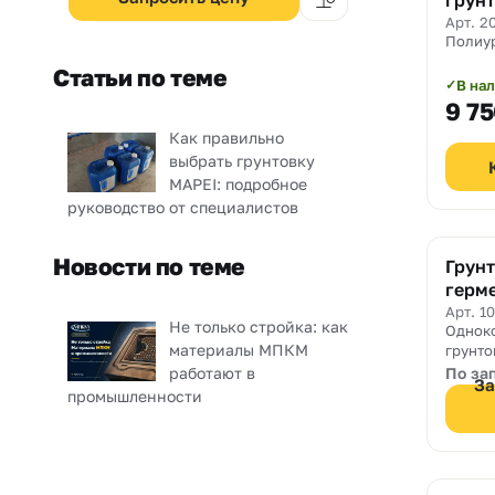
грун
устойчивостью к ультрафиолетовому
1101 
Арт. 2
излучению.
Полиур
Статьи по теме
В на
✓
9 7
Как правильно
выбрать грунтовку
MAPEI: подробное
руководство от специалистов
Новости по теме
Грунт
герме
Арт. 1
Не только стройка: как
Однок
материалы МПКМ
грунто
впиты
работают в
По за
За
повер
промышленности