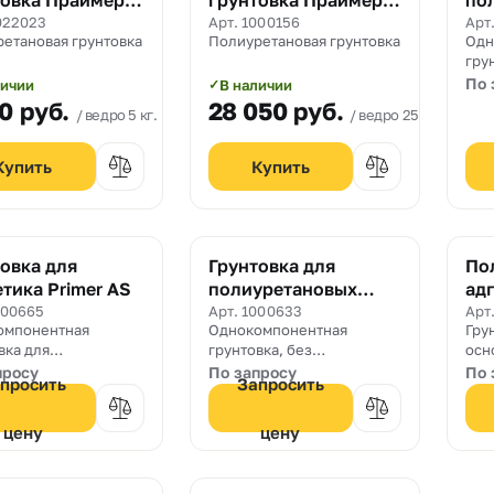
товка Праймер
грунтовка Праймер
по
ведро 5 кг.
1101
ге
022023
Арт. 1000156
Арт
етановая грунтовка
Полиуретановая грунтовка
Одн
P 1
гру
осн
По 
личии
В наличии
✓
гер
50
руб.
28 050
руб.
ведро 5 кг.
ведро 25 кг.
овка для
Грунтовка для
По
тика Primer AS
полиуретановых
ад
герметиков Primer M
гр
000665
Арт. 1000633
Арт
омпонентная
Однокомпонентная
Гру
Ela
вка для
грунтовка, без
осн
вающих
содержания
гер
просу
По запросу
По 
просить
Запросить
хностей
растворителей, для
полиуретановых
герметиков, для
цену
цену
впитывающих и
невпитывающих
поверхностей