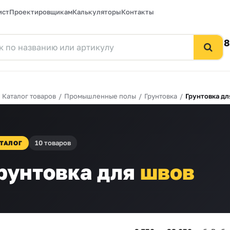
ист
Проектировщикам
Калькуляторы
Контакты
8
/
Каталог товаров
/
Промышленные полы
/
Грунтовка
/
Грунтовка дл
10 товаров
ТАЛОГ
рунтовка для
швов