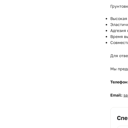
Грунтовк
Высокая 
Эластич
Адгезия 
Время вы
Совмест
Для отв
Мы предл
Телефон
Email:
s
Спе