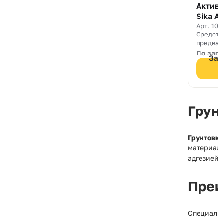
Актив
Sika 
Арт. 1
Средст
предв
подгот
По за
За
поверх
Гру
Грунтов
материа
адгезией
Пре
Специал