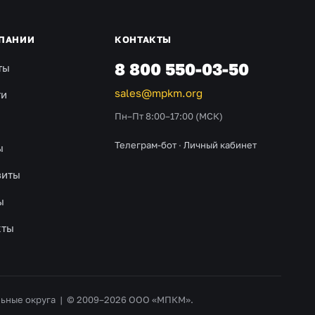
ПАНИИ
КОНТАКТЫ
8 800 550-03-50
ты
sales@mpkm.org
ти
Пн–Пт 8:00–17:00 (МСК)
Телеграм-бот
·
Личный кабинет
ы
зиты
ы
кты
альные округа | © 2009–2026 ООО «МПКМ».