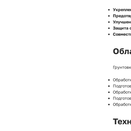
Укрепле
Предотв
Улучшен
Защита о
Совмест
Обл
Грунтовк
Обработ
Подгото
Обработ
Подгото
Обработ
Тех