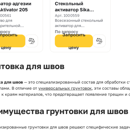
атор адгезии
Стекольный
Aktivator 205
активатор Sika
Aktivator PRO
000561
Арт. 1000559
во для
Всесезонный стекольный
арительной
активатор для
овки не пористых
беспраймерной вклейки.
просу
По запросу
просить
Запросить
ностей.
цену
цену
нтовка для швов
ка для швов
— это специализированный состав для обработки 
лами. В отличие от
универсальных грунтовок
, эти составы об
 к краям материалов, что предотвращает появление трещин и 
имущества грунтовки для швов
изированные грунтовки для швов решают специфические задач