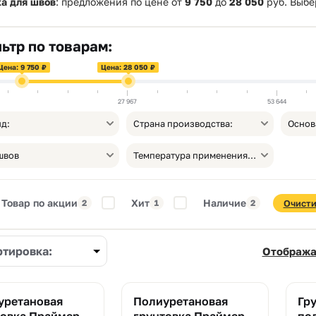
ка для швов
: предложения по цене от
9 750
до
28 050
руб. Выбе
ьтр по товарам:
Цена: 9 750 ₽
Цена: 28 050 ₽
27 967
53 644
д:
Страна производства:
Основ
швов
Температура применения, от °С:
Товар по акции
Хит
Наличие
2
1
2
Очисти
ртировка:
Отобража
уретановая
Полиуретановая
Гр
Хит