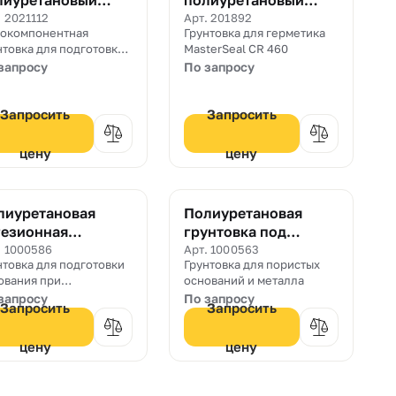
лиуретановый
полиуретановый
рметик MasterSeal
герметик MasterSeal
. 2021112
Арт. 201892
окомпонентная
Грунтовка для герметика
47
P 460
нтовка для подготовки
MasterSeal CR 460
ования при
запросу
По запросу
метизации швов
Запросить
Запросить
цену
цену
лиуретановая
Полиуретановая
гезионная
грунтовка под
унтовка PCI
герметик Sika Primer
. 1000586
Арт. 1000563
нтовка для подготовки
Грунтовка для пористых
stoprimer 110
3N
ования при
оснований и металла
метизации швов.
запросу
По запросу
Запросить
Запросить
цену
цену