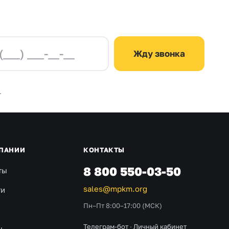
Жду звонка
.
ПАНИИ
КОНТАКТЫ
8 800 550-03-50
ты
sales@mpkm.org
ти
Пн–Пт 8:00–17:00 (МСК)
Телеграм-бот
·
Личный кабинет
ы