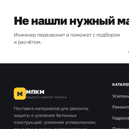
Не нашли нужный м
Инженер перезвонит и поможет с подбором
и расчётом.
КАТАЛО
МПКМ
М
Усилен
защита и ремонт бетона
Ремонт
Поставка материалов для ремонта,
защиты и усиления бетонных
Гидрои
конструкций: усиление углеволокном,
Промыш