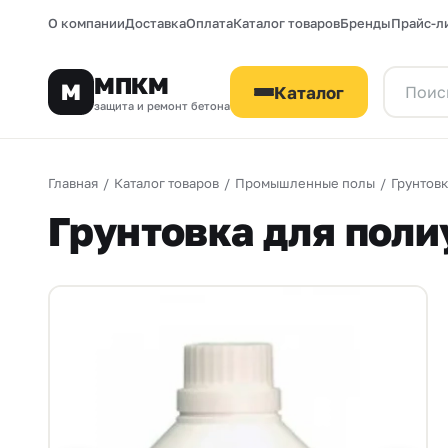
О компании
Доставка
Оплата
Каталог товаров
Бренды
Прайс-л
МПКМ
М
Каталог
защита и ремонт бетона
Главная
/
Каталог товаров
/
Промышленные полы
/
Грунтовк
Грунтовка для поли