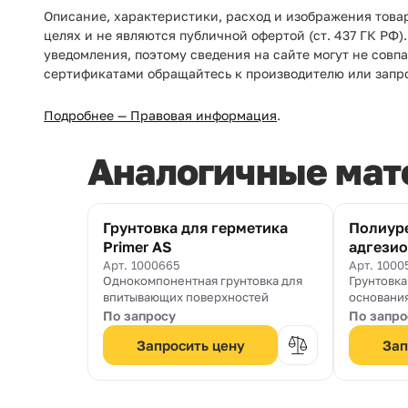
Описание, характеристики, расход и изображения това
целях и не являются публичной офертой (ст. 437 ГК РФ
уведомления, поэтому сведения на сайте могут не совп
сертификатами обращайтесь к производителю или запр
Подробнее — Правовая информация
.
Аналогичные мат
Грунтовка для герметика
Полиур
Primer AS
адгезио
Elastopr
Арт. 1000665
Арт. 1000
Однокомпонентная грунтовка для
Грунтовка
впитывающих поверхностей
основания
По запросу
По запро
Запросить цену
Зап