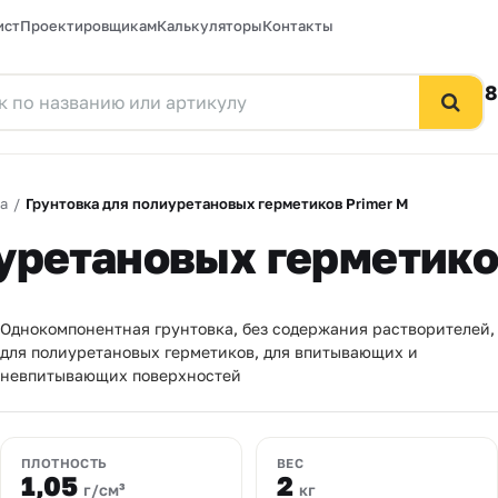
ист
Проектировщикам
Калькуляторы
Контакты
8
а
/
Грунтовка для полиуретановых герметиков Primer M
уретановых герметико
Однокомпонентная грунтовка, без содержания растворителей,
для полиуретановых герметиков, для впитывающих и
невпитывающих поверхностей
ПЛОТНОСТЬ
ВЕС
1,05
2
г/см³
кг