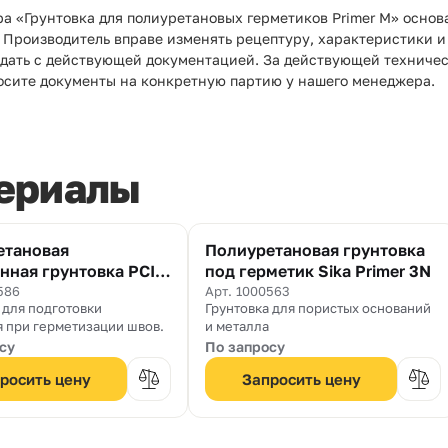
ра «Грунтовка для полиуретановых герметиков Primer M» осно
). Производитель вправе изменять рецептуру, характеристики 
адать с действующей документацией. За действующей техническ
осите документы на конкретную партию у нашего менеджера.
ериалы
етановая
Полиуретановая грунтовка
нная грунтовка PCI
под герметик Sika Primer 3N
imer 110
586
Арт. 1000563
 для подготовки
Грунтовка для пористых оснований
 при герметизации швов.
и металла
су
По запросу
росить цену
Запросить цену