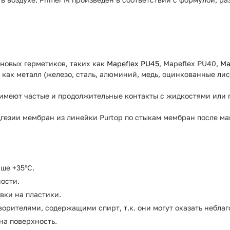
ановых герметиков, таких как
Mapeflex PU45
, Mapeflex PU40,
Ma
как металл (железо, сталь, алюминий, медь, оцинкованные лис
ые имеют частые и продолжительные контакты с жидкостями ил
адгезии мембран из линейки Purtop по стыкам мембран после м
ше +35°С.
ости.
овки на пластики.
творителями, содержащими спирт, т.к. они могут оказать небл
на поверхность.