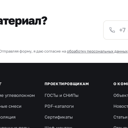
атериал?
Отправляя форму, я даю согласие на
обработку персональных данных
Г
ПРОЕКТИРОВЩИКАМ
О КОМ
ие углеволокном
ГОСТы и СНИПы
Объек
ные смеси
PDF-каталоги
Новос
золяция
Сертификаты
Статьи
ленные полы
Шеф-монтаж
Отзыв