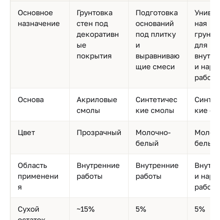
Основное
Грунтовка
Подготовка
Универ
назначение
стен под
оснований
ная
декоративн
под плитку
грунто
ые
и
для
покрытия
выравниваю
внутре
щие смеси
и нар
работ
Основа
Акриловые
Синтетичес
Синтет
смолы
кие смолы
кие с
Цвет
Прозрачный
Молочно-
Молоч
белый
белый
Область
Внутренние
Внутренние
Внутр
применени
работы
работы
и нар
я
работ
Сухой
~15%
5%
5%
остаток