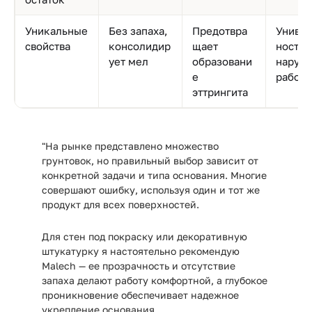
Уникальные
Без запаха,
Предотвра
Универ
свойства
консолидир
щает
ность,
ует мел
образовани
наруж
е
работ
эттрингита
"На рынке представлено множество
грунтовок, но правильный выбор зависит от
конкретной задачи и типа основания. Многие
совершают ошибку, используя один и тот же
продукт для всех поверхностей.
Для стен под покраску или декоративную
штукатурку я настоятельно рекомендую
Malech
— ее прозрачность и отсутствие
запаха делают работу комфортной, а глубокое
проникновение обеспечивает надежное
укрепление основания.