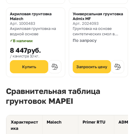
Акриловая грунтовка
Универсальная грунтовка
Malech
Admix MF
Арт. 1000483
Арт. 2024093
Акриловая грунтовка на
Грунтовка на основе
водной основе
синтетических смол в
водной дисперсии с очень
По запросу
✓
В наличии
низким содержанием
8 447
руб.
летучих органических
веществ
канистра 10 кг.
Запросить цену
Сравнительная таблица
грунтовок MAPEI
Характерист
Malech
Primer RTU
ADMIX
ика