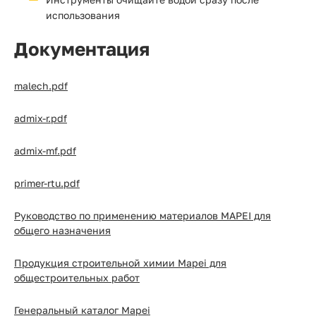
использования
Документация
malech.pdf
admix-r.pdf
admix-mf.pdf
primer-rtu.pdf
Руководство по применению материалов MAPEI для
общего назначения
Продукция строительной химии Mapei для
общестроительных работ
Генеральный каталог Mapei