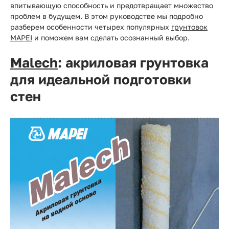
Прайс-
впитывающую способность и предотвращает множество
лист
проблем в будущем. В этом руководстве мы подробно
разберем особенности четырех популярных
грунтовок
Проектировщикам
MAPEI
и поможем вам сделать осознанный выбор.
Malech
: акриловая грунтовка
Калькуляторы
для идеальной подготовки
Контакты
стен
8
800
550-
03-
50
sales@mpkm.org