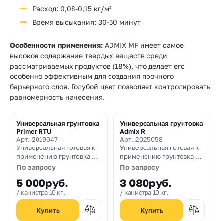
Расход: 0,08-0,15 кг/м²
Время высыхания: 30-60 минут
Особенности применения:
ADMIX MF имеет самое
высокое содержание твердых веществ среди
рассматриваемых продуктов (18%), что делает его
особенно эффективным для создания прочного
барьерного слоя. Голубой цвет позволяет контролировать
равномерность нанесения.
Универсальная грунтовка
Универсальная грунтовка
Primer RTU
Admix R
Арт. 2019047
Арт. 2025058
Универсальная готовая к
Универсальная готовая к
применению грунтовка на
применению грунтовка на
основе синтетических
основе синтетических
По запросу
По запросу
смол в водной дисперсии
смол в водной дисперсии
5 000
руб.
3 080
руб.
канистра 10 кг.
канистра 10 кг.