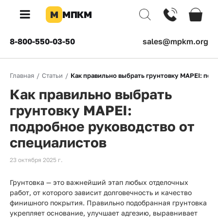
М
МПКМ
×
8-800-550-03-50
sales@mpkm.org
Каталог
Главная
/
Статьи
/
Как правильно выбрать грунтовку MAPEI: под
КОМПАНИЯ
Как правильно выбрать
О
компании
грунтовку MAPEI:
подробное руководство от
Доставка
специалистов
Оплата
23 октября 2025 г.
Каталог
товаров
Грунтовка — это важнейший этап любых отделочных
работ, от которого зависит долговечность и качество
Бренды
финишного покрытия. Правильно подобранная грунтовка
укрепляет основание, улучшает адгезию, выравнивает