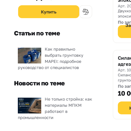
эпок
PCI E
Арт. 2
Двухк
эпокси
впиты
По за
За
невпи
Статьи по теме
основ
Как правильно
выбрать грунтовку
Сила
MAPEI: подробное
адге
руководство от специалистов
грун
Арт. 1
Силано
7106
грунто
Новости по теме
По за
10 
Не только стройка: как
материалы МПКМ
работают в
промышленности