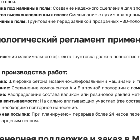
о слоя.
вка под наливные полы:
Создание надежного сцепления для эп
тво высоконаполненных полов:
Смешивание с сухим кварцевым 
ивные полы:
Грунтование перед заливкой прозрачных «3D-поло
нологический регламент приме
тижения максимального эффекта грунтовка должна полностью н
 производства работ:
ка:
Шлифовка бетона мозаично-шлифовальными машинами и тщ
ние:
Соединение компонентов А и Б в точной пропорции с пом
ие:
Распределение состава валиком или резиновой раклей мет
а впитываемости:
На сильно впитывающих участках (где состав
) необходимо повторное нанесение.
нная посыпка:
При планируемом перерыве более 24 часов пер
кварцевым песком.
енерная поддержка и заказ в