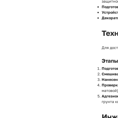
защитног
Подгото
Устройс
Декорат
Тех
Для дос
Этапы
Подготов
Смешива
Нанесен
Проверк
матовой
Адгезио
грунта 
Инж