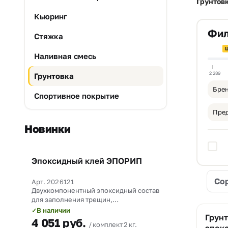
Грунтов
Кьюринг
Фил
Стяжка
Ц
Наливная смесь
2 289
Грунтовка
Брен
Спортивное покрытие
Пред
Новинки
Эпоксидный клей ЭПОРИП
Новинка
Со
Арт. 2026121
Двухкомпонентный эпоксидный состав
для заполнения трещин,
омоноличивания рабочих швов и
В наличии
✓
Грунт
прочного склеивания бетона со
4 051
руб.
комплект 2 кг.
сталью.