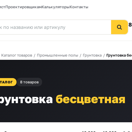
ист
Проектировщикам
Калькуляторы
Контакты
8
/
Каталог товаров
/
Промышленные полы
/
Грунтовка
/
Грунтовка бе
8 товаров
ТАЛОГ
рунтовка
бесцветная