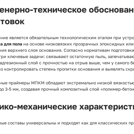
енерно-техническое обоснован
нтовок
ание является обязательным технологическим этапом при устр
а для пола
на основе низковязких прозрачных эпоксидных или
ия верхнего слоя основания. Согласно нормативам подготовк
ри ключевые задачи: связывают остаточную пыль, запечатываю
адгезионный слой с прочностью на отрыв выше, чем у самого б
о контролировать степень пропитки основания и выявлять скр
ные праймеры МПКМ обладают экстремально низкой вязкостью, 
до 3-5 мм, создавая прочный композитный слой «полимер-бетон
ико-механические характерист
ные составы универсальны и подходят как для классических п