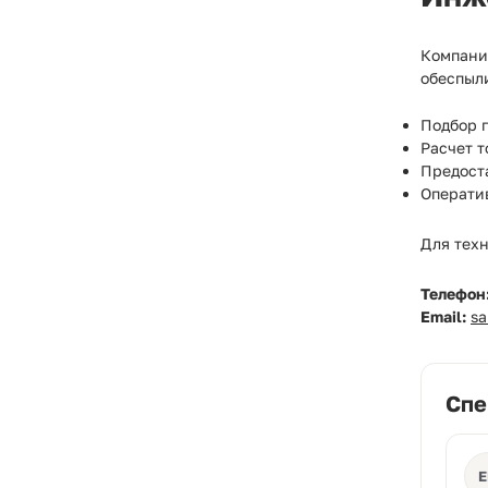
Компан
обеспыли
Подбор п
Расчет т
Предост
Оператив
Для тех
Телефон
Email:
s
Спе
Е