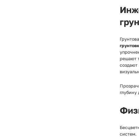
Инж
гру
Грунтов
грунтовк
упрочнен
решают т
создают 
визуальн
Прозрач
глубину 
Физ
Бесцвет
систем.