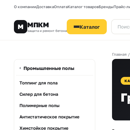
О компании
Доставка
Оплата
Каталог товаров
Бренды
Прайс-л
МПКМ
М
Каталог
защита и ремонт бетона
Главная
Промышленные полы
КА
Топпинг для пола
Г
Силер для бетона
Полимерные полы
Антистатическое покрытие
Химстойкое покрытие