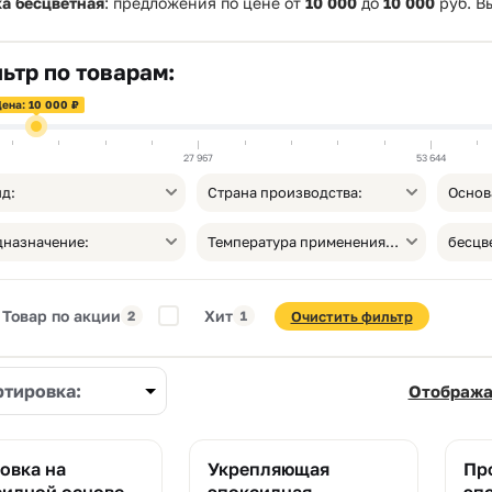
ка бесцветная
: предложения по цене от
10 000
до
10 000
руб. В
ьтр по товарам:
ена: 10 000 ₽
27 967
53 644
д:
Страна производства:
Основ
назначение:
Температура применения, от °С:
бесцв
Товар по акции
Хит
2
1
Очистить фильтр
ртировка:
Отобража
овка на
Укрепляющая
Пр