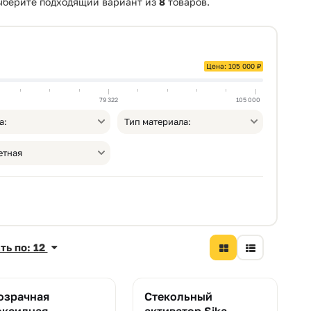
ыберите подходящий вариант из
8
товаров.
Цена: 105 000 ₽
79 322
105 000
а:
Тип материала:
етная
ть по: 12
озрачная
Стекольный