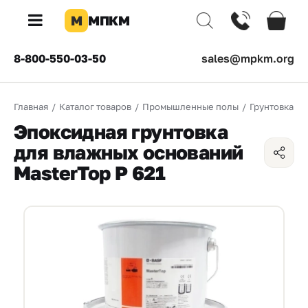
М
МПКМ
×
8-800-550-03-50
sales@mpkm.org
Каталог
Главная
/
Каталог товаров
/
Промышленные полы
/
Грунтовка
/
КОМПАНИЯ
Эпоксидная грунтовка
О
для влажных оснований
компании
MasterTop P 621
Доставка
Оплата
Каталог
товаров
Бренды