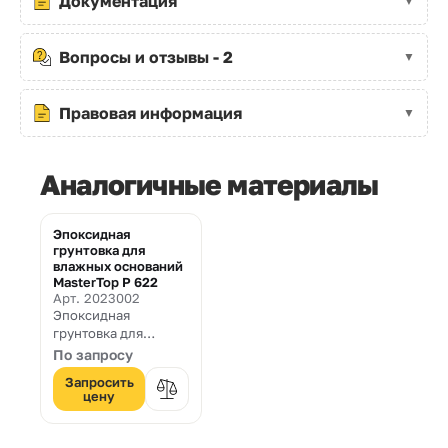
Документация
Вопросы и отзывы - 2
Правовая информация
Аналогичные материалы
Эпоксидная
грунтовка для
влажных оснований
MasterTop P 622
Арт. 2023002
Эпоксидная
грунтовка для
оснований с
По запросу
повышенной
Запросить
влажностью
цену