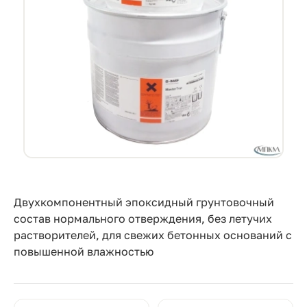
Прайс-
лист
Проектировщикам
Калькуляторы
Контакты
8
800
550-
Двухкомпонентный эпоксидный грунтовочный
состав нормального отверждения, без летучих
03-
растворителей, для свежих бетонных оснований с
50
повышенной влажностью
sales@mpkm.org