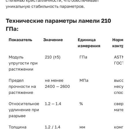
степенью кристалличности, что обеспечивает
уникальную стабильность параметров.
Технические параметры ламели 210
ГПа:
Показатель
Значение
Единица
Нормат
измерения
контрол
Модуль
210 (±5)
ГПа
ASTM D
упругости при
ГОСТ 3
растяжении
Предел
не менее
МПа
высока
прочности на
2400 — 2600
несущ
растяжение
способ
Относительное
1.2 — 1.4
%
сверхж
удлинение при
матери
разрыве
Толщина
1.2 / 1.4
мм
компак