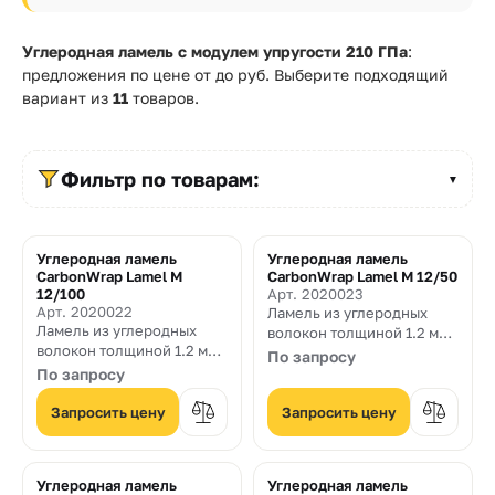
Прайс-
лист
Углеродная ламель с модулем упругости 210 ГПа
:
предложения по цене от
до
руб. Выберите подходящий
Проектировщикам
вариант из
11
товаров.
Калькуляторы
Фильтр по товарам:
Контакты
▼
8
Углеродная ламель
Углеродная ламель
CarbonWrap Lamel M
CarbonWrap Lamel M 12/50
800
12/100
Арт. 2020023
Арт. 2020022
Ламель из углеродных
550-
Ламель из углеродных
волокон толщиной 1.2 мм.
волокон толщиной 1.2 мм.
и шириной 50 мм. с
По запросу
03-
и шириной 100 мм. с
модулем упругости 210
По запросу
модулем упругости 210
ГПа
50
ГПа
Запросить цену
Запросить цену
sales@mpkm.org
Углеродная ламель
Углеродная ламель