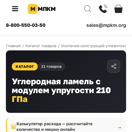
М
МПКМ
×
8-800-550-03-50
sales@mpkm.org
Каталог
Главная
/
Каталог товаров
/
Усиление конструкций углеволокно
КОМПАНИЯ
О
компании
11 товаров
КАТАЛОГ
Доставка
Углеродная ламель с
модулем упругости 210
Оплата
ГПа
Каталог
товаров
Бренды
Калькулятор расхода — рассчитайте
→
количество и мешки онлайн