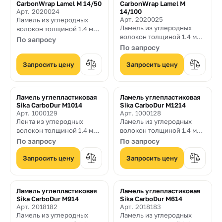
CarbonWrap Lamel M 14/50
CarbonWrap Lamel M
Арт. 2020024
14/100
Арт. 2020025
Ламель из углеродных
Ламель из углеродных
волокон толщиной 1.4 мм.
волокон толщиной 1.4 мм.
и шириной 50 мм. с
По запросу
и шириной 100 мм. с
модулем упругости 210
По запросу
модулем упругости 210
ГПа
ГПа
Запросить цену
Запросить цену
Ламель углепластиковая
Ламель углепластиковая
Sika CarboDur M1014
Sika CarboDur M1214
Арт. 1000129
Арт. 1000128
Лента из углеродных
Ламель из углеродных
волокон толщиной 1.4 мм.
волокон толщиной 1.4 мм.
и шириной 100 мм.
и шириной 120 мм.
По запросу
По запросу
Запросить цену
Запросить цену
Ламель углепластиковая
Ламель углепластиковая
Sika CarboDur M914
Sika CarboDur M614
Арт. 2018182
Арт. 2018183
Ламель из углеродных
Ламель из углеродных