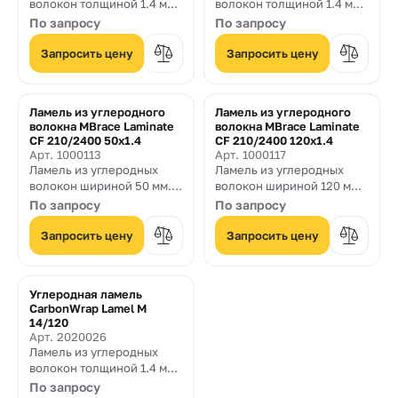
волокон толщиной 1.4 мм.
волокон толщиной 1.4 мм.
и шириной 90 мм.
и шириной 60 мм.
По запросу
По запросу
Запросить цену
Запросить цену
Ламель из углеродного
Ламель из углеродного
волокна MBrace Laminate
волокна MBrace Laminate
CF 210/2400 50x1.4
CF 210/2400 120x1.4
Арт. 1000113
Арт. 1000117
Ламель из углеродных
Ламель из углеродных
волокон шириной 50 мм. и
волокон шириной 120 мм.
толщиной 1.4 мм.
и толщиной 1.4 мм
По запросу
По запросу
Запросить цену
Запросить цену
Углеродная ламель
CarbonWrap Lamel M
14/120
Арт. 2020026
Ламель из углеродных
волокон толщиной 1.4 мм.
и шириной 120 мм. с
По запросу