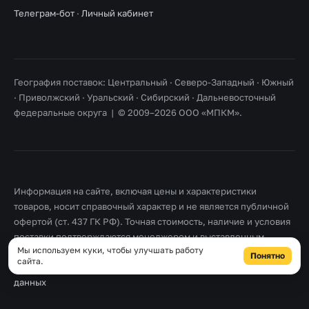
Телеграм-бот
·
Личный кабинет
География поставок: Центральный · Северо-Западный · Южный
· Приволжский · Уральский · Сибирский · Дальневосточный
федеральные округа | © 2009–2026 ООО «МПКМ».
Информация на сайте, включая цены и характеристики
товаров, носит справочный характер и не является публичной
офертой (ст. 437 ГК РФ). Точная стоимость, наличие и условия
поставки подтверждаются менеджером и выставленным
Мы используем куки, чтобы улучшать работу
счетом. Товарные знаки принадлежат их правообладателям.
Понятно
сайта.
Правовая информация
·
Согласие на обработку персональных
данных