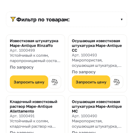
Прайс-
лист
Фильтр по товарам:
▼
Проектировщикам
Калькуляторы
Известковая штукатурка
Осушающая известковая
Mape-Antique Rinzaffo
штукатурка Mape-Antique
Контакты
Арт. 1000499
CC
Арт. 1000493
Устойчивый к солям,
Макропористая,
паропроницаемый состав
осушающая штукатурка,
для обрызга, на основе
8
По запросу
устойчивая к воздействию
извести и Eco-Pozzolan,
По запросу
солей, на основе извести
800
используемый в качестве
и Eco-Pozzolan, для
первого слоя при
Запросить цену
Запросить цену
550-
восстановления старых
нанесении осушающей,
кладок, в том числе, в
паропроницаемой и
03-
зданиях с исторической
"армирующей" штукатурки
Кладочный известковый
Осушающая известковая
ценностью
50
раствор Mape-Antique
штукатурка Mape-Antique
Allettamento
MC
Арт. 1000491
Арт. 1000490
sales@mpkm.org
Устойчивый к солям,
Макропористая,
кладочный раствор на
осушающая штукатурка,
основе натуральной
устойчивая к воздействию
По запросу
По запросу