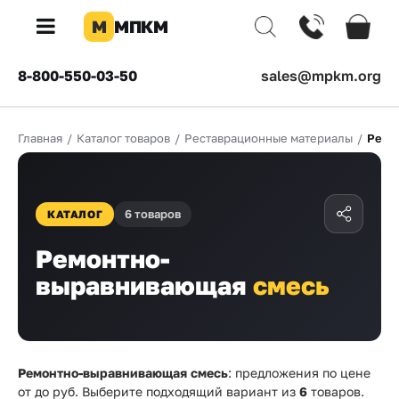
М
МПКМ
×
8-800-550-03-50
sales@mpkm.org
Каталог
Главная
/
Каталог товаров
/
Реставрационные материалы
/
Ремо
КОМПАНИЯ
О
компании
6 товаров
КАТАЛОГ
Доставка
Ремонтно-
Оплата
выравнивающая
смесь
Каталог
товаров
Бренды
Ремонтно-выравнивающая смесь
: предложения по цене
от
до
руб. Выберите подходящий вариант из
6
товаров.