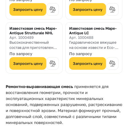
гидравлической извести и
солей, на основе извести
Eco-Pozzolan, для
и Eco- Pozzolan, для
Запросить цену
Запросить цену
монтажа кладки и
восстановления старых
расшивки швов с
кладок, в том числе, в
"натуральным финишем".
зданиях с исторической
Известковая смесь Mape-
Известковая смесь Mape-
ценностью
Antique Strutturale NHL
Antique LC
Арт. 1000489
Арт. 1000488
Высококачественный
Гидравлическое вяжущее
состав для приготовления
на основе извести и Eco-
паропроницаемой
Pozzolan, стойкое к
По запросу
По запросу
штукатурки и кладочных
воздействию солей, для
растворов, на основе
смешивания с
Запросить цену
Запросить цену
натуральной
заполнителями с
гидравлической извести и
различным размером
Eco-Pozzolan. Отлично
зерна с целью
подходит для
приготовления
Ремонтно-выравнивающая смесь
применяется для
приготовления
осушающей штукатурки и
восстановления геометрии, прочности и
"армирующих" и
кладочных растворов
эксплуатационных характеристик минеральных
монтажных растворов.
оснований, подверженных разрушению, растрескиванию
и поверхностной эрозии. Материал формирует прочный,
долговечный слой, совместимый с различными типами
минеральных поверхностей.