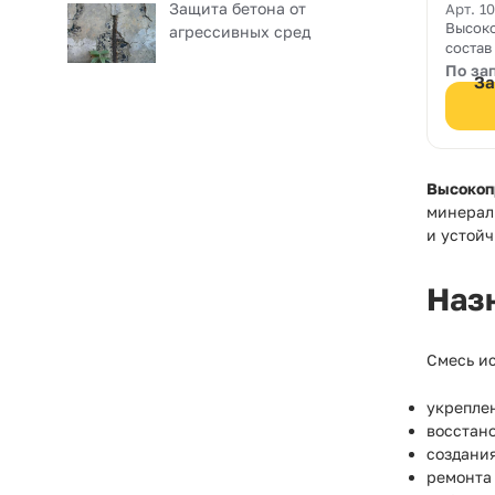
Защита бетона от
Strut
Арт. 1
Высок
агрессивных сред
состав
пароп
По за
За
штукат
раство
натура
гидрав
Eco-Po
подход
Высокоп
приго
минерал
"армир
и устойч
монтаж
Наз
Смесь ис
укрепле
восстан
создани
ремонта