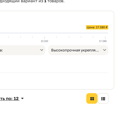
одходящий вариант из
1
товаров.
Цена: 17 280 ₽
13 210
17 280
а:
Высокопрочная укрепляющая штукатурка
ть по: 12