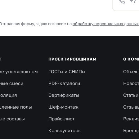
Отправляя форму, я даю согласие на
обработку персональных данных
Г
ПРОЕКТИРОВЩИКАМ
О КОМ
ие углеволокном
ГОСТы и СНИПы
Объек
ные смеси
PDF-каталоги
Новос
золяция
Сертификаты
Статьи
ленные полы
Шеф-монтаж
Отзыв
ые составы
Прайс-лист
Рекви
Калькуляторы
Бренд