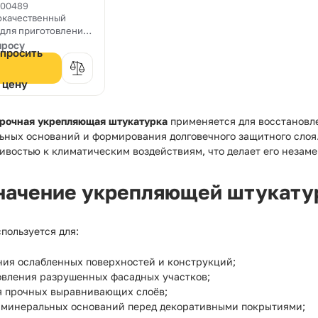
turale NHL
000489
окачественный
 для приготовления
роницаемой
просу
просить
урки и кладочных
ров, на основе
льной
цену
лической извести и
zzolan. Отлично
ит для
рочная укрепляющая штукатурка
применяется для восстановл
товления
ьных оснований и формирования долговечного защитного слоя.
ующих" и
ивостью к климатическим воздействиям, что делает его незам
ных растворов.
начение укрепляющей штукату
пользуется для:
ния ослабленных поверхностей и конструкций;
овления разрушенных фасадных участков;
я прочных выравнивающих слоёв;
 минеральных оснований перед декоративными покрытиями;