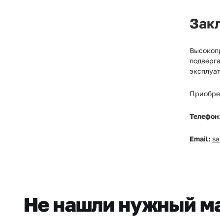
Зак
Высокоп
подверг
эксплуа
Приобре
Телефон
Email:
s
Не нашли нужный м