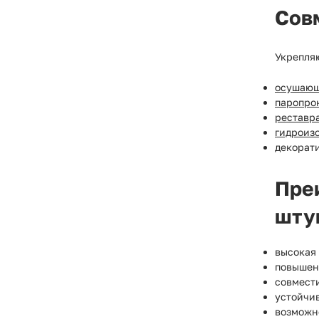
Сов
Укрепля
осушающ
паропро
реставр
гидроиз
декорат
Пре
шту
высокая 
повышен
совмест
устойчив
возможн