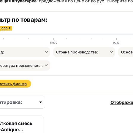
ющая штукатурка
: предложения по цене от
до
руб. Выберите п
ьтр по товарам:
1 000 ₽
5 070
9 140
д:
Страна производства:
Основ
Температура применения, от °С:
истить фильтр
ртировка:
Отобража
стковая смесь
Antique