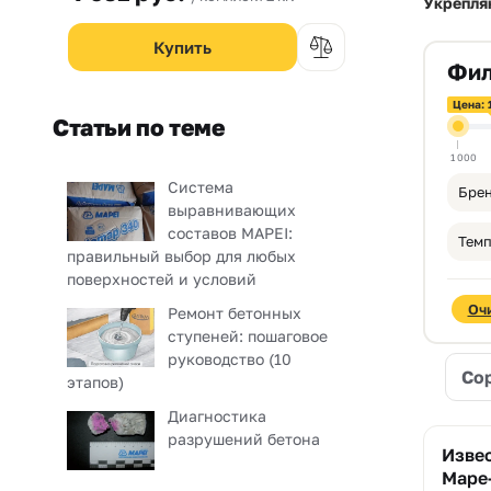
сталью.
Укрепля
Фил
Цена: 
Статьи по теме
1 000
Система
Брен
выравнивающих
составов MAPEI:
правильный выбор для любых
поверхностей и условий
Оч
Ремонт бетонных
ступеней: пошаговое
руководство (10
Со
этапов)
Диагностика
разрушений бетона
Изве
Mape-