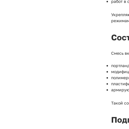
работ в
Укрепля
режимам
Сост
Смесь в
портлан
модифиц
полимер
пластиф
армирую
Такой с
Под