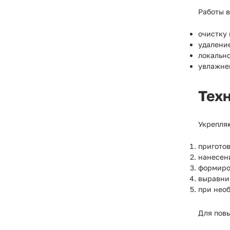
Работы в
очистку
удаление
локальн
увлажне
Тех
Укрепляю
пригото
нанесени
формиро
выравни
при необ
Для пов