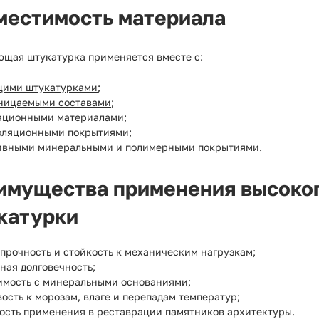
местимость материала
ющая штукатурка применяется вместе с:
ими штукатурками
;
ницаемыми составами
;
ационными материалами
;
оляционными покрытиями
;
ивными минеральными и полимерными покрытиями.
имущества применения высоко
катурки
прочность и стойкость к механическим нагрузкам;
ная долговечность;
имость с минеральными основаниями;
ость к морозам, влаге и перепадам температур;
ость применения в реставрации памятников архитектуры.