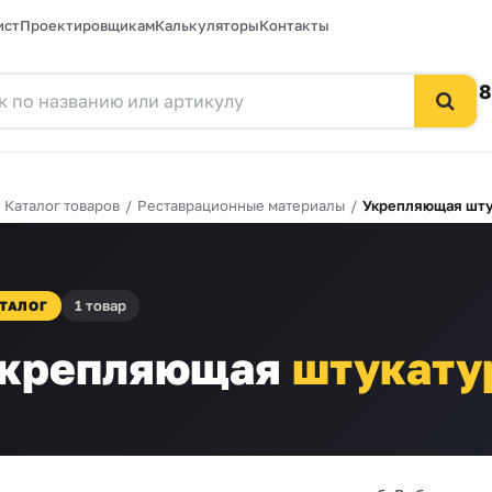
ист
Проектировщикам
Калькуляторы
Контакты
8
/
Каталог товаров
/
Реставрационные материалы
/
Укрепляющая шту
1 товар
ТАЛОГ
крепляющая
штукату