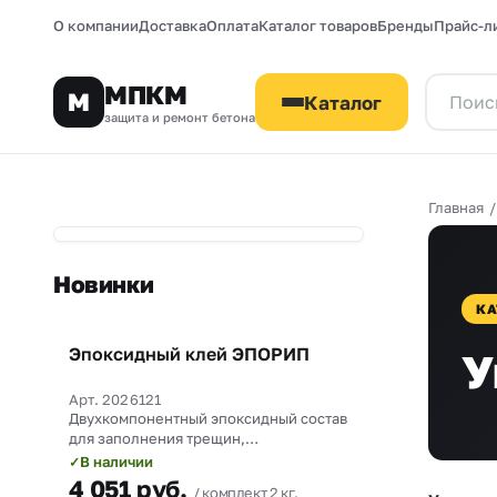
О компании
Доставка
Оплата
Каталог товаров
Бренды
Прайс-л
МПКМ
М
Каталог
защита и ремонт бетона
Главная
Новинки
КА
Эпоксидный клей ЭПОРИП
У
Новинка
Арт. 2026121
Двухкомпонентный эпоксидный состав
для заполнения трещин,
омоноличивания рабочих швов и
В наличии
✓
прочного склеивания бетона со
4 051
руб.
комплект 2 кг.