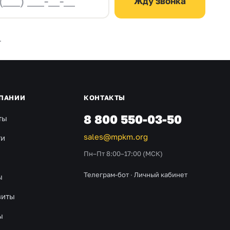
Жду звонка
.
ПАНИИ
КОНТАКТЫ
8 800 550-03-50
ты
sales@mpkm.org
ти
Пн–Пт 8:00–17:00 (МСК)
Телеграм-бот
·
Личный кабинет
ы
зиты
ы