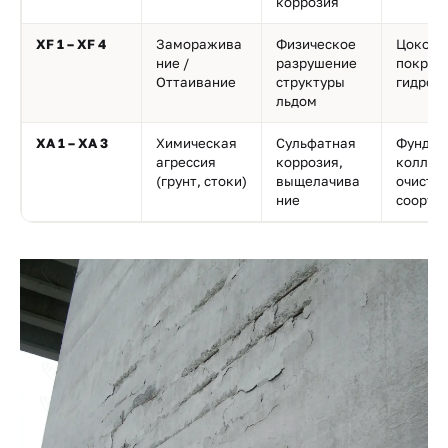
коррозия
XF 1 – XF 4
Заморажива
Физическое
Цоколи
ние /
разрушение
покрыт
Оттаивание
структуры
гидрот
льдом
XA 1 – XA 3
Химическая
Сульфатная
Фундам
агрессия
коррозия,
коллек
(грунт, стоки)
выщелачива
очистн
ние
сооруж