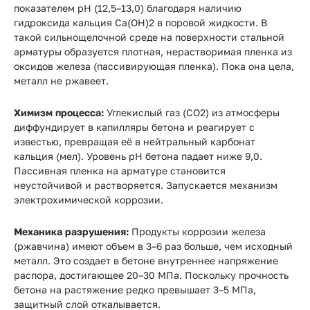
показателем pH (12,5–13,0) благодаря наличию
гидроксида кальция Ca(OH)2 в поровой жидкости. В
такой сильнощелочной среде на поверхности стальной
арматуры образуется плотная, нерастворимая пленка из
оксидов железа (пассивирующая пленка). Пока она цела,
металл не ржавеет.
Химизм процесса:
Углекислый газ (CO2) из атмосферы
диффундирует в капилляры бетона и реагирует с
известью, превращая её в нейтральный карбонат
кальция (мел). Уровень pH бетона падает ниже 9,0.
Пассивная пленка на арматуре становится
неустойчивой и растворяется. Запускается механизм
электрохимической коррозии.
Механика разрушения:
Продукты коррозии железа
(ржавчина) имеют объем в 3–6 раз больше, чем исходный
металл. Это создает в бетоне внутреннее напряжение
распора, достигающее 20–30 МПа. Поскольку прочность
бетона на растяжение редко превышает 3–5 МПа,
защитный слой откалывается.