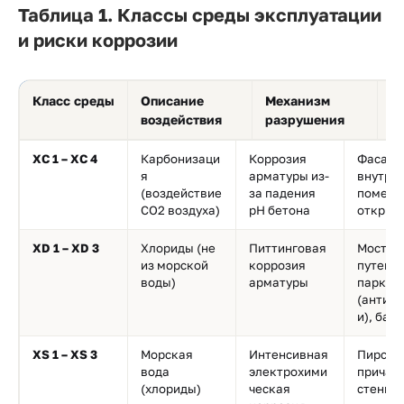
Таблица 1. Классы среды эксплуатации
и риски коррозии
Класс среды
Описание
Механизм
Т
воздействия
разрушения
о
XC 1 – XC 4
Карбонизаци
Коррозия
Фасады
я
арматуры из-
внутре
(воздействие
за падения
помеще
CO2 воздуха)
pH бетона
открыт
XD 1 – XD 3
Хлориды (не
Питтинговая
Мосты,
из морской
коррозия
путепр
воды)
арматуры
паркин
(антио
и), бас
XS 1 – XS 3
Морская
Интенсивная
Пирсы,
вода
электрохими
причал
(хлориды)
ческая
стенки