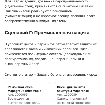
Для старых зданий, где важна паропроницаемость
(«дыхание» стен), применяются силикатные системы.
Они химически реагируют с основанием
(силикатизация) и не образуют пленку, позволяя влаге
беспрепятственно выходить из стены.
Сценарий Г: Промышленная защита
В условиях цехов и паркингов бетон требует защиты от
абразивного износа и химических проливов. Здесь
применяются полимерные составы (эпоксидные или
полиуретановые), создающие непроницаемый и
высокопрочный слой.
Смотрите статью —
Защита бетона от агрессивных сред
Ремонтная смесь
Смесь для защиты
Хит
Хит
Mapegrout Thixotropic
арматуры Mapefer 1K
Арт. 1000065
Арт. 1000089
Безусадочная
Однокомпонентный
быстротвердеющая
цементный состав для