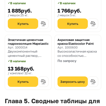
ремонтная смесь
защиты арматурных
✓
В наличии
✓
В наличии
тиксотропного типа,
стержней от коррозии
1 885
руб.
1 766
руб.
содержащая полимерную
фибру, предназначенная
мешок 25 кг.
мешок 5 кг.
для ремонта бетонных и
железобетонных
конструкций.
Максимальная крупность
заполнителя 3 мм.
Эластичная цементная
Акриловая защитная
Толщина нанесения от 10
Хит
гидроизоляция Mapelastic
краска Elastocolor Paint
до 70 мм. за слой.
Арт. 1000014
Арт. 1000600
Двухкомпонентный
Высокоэластичная краска
цементный раствор,
со способностью
эластичный до -20°С, для
перекрывать трещины.
По запросу
✓
В наличии
защиты бетонных
13 168
руб.
поверхностей и
гидроизоляции балконов,
комплект 32 кг.
террас, ванных комнат,
душевых и плавательных
Запросить цену
бассейнов
Глава 5. Сводные таблицы для