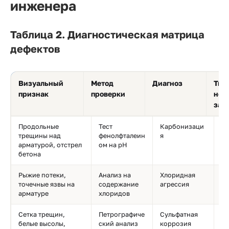
инженера
Таблица 2. Диагностическая матрица
дефектов
Визуальный
Метод
Диагноз
Тип
признак
проверки
нео
защ
Продольные
Тест
Карбонизаци
Б
трещины над
фенолфталеин
я
по
арматурой, отстрел
ом на pH
C
бетона
Рыжие потеки,
Анализ на
Хлоридная
Ин
точечные язвы на
содержание
агрессия
Г
арматуре
хлоридов
я
Сетка трещин,
Петрографиче
Сульфатная
Су
белые высолы,
ский анализ
коррозия
ки