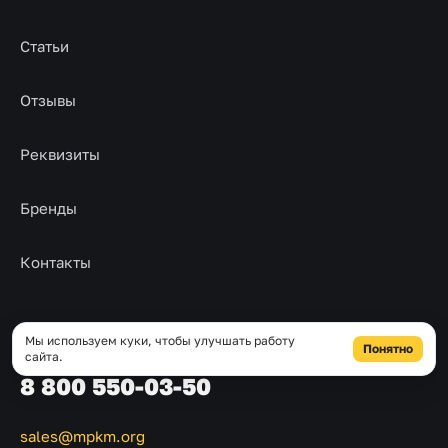
Статьи
Отзывы
Реквизиты
Бренды
Контакты
КОНТАКТЫ
Мы используем куки, чтобы улучшать работу
Понятно
сайта.
8 800 550-03-50
sales@mpkm.org