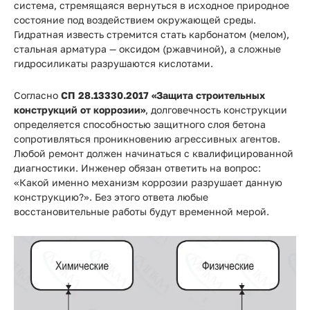
Прайс-
система, стремящаяся вернуться в исходное природное
лист
состояние под воздействием окружающей среды.
Гидратная известь стремится стать карбонатом (мелом),
Проектировщикам
стальная арматура — оксидом (ржавчиной), а сложные
гидросиликаты разрушаются кислотами.
Калькуляторы
Согласно
СП 28.13330.2017 «Защита строительных
конструкций от коррозии»
, долговечность конструкции
Контакты
определяется способностью защитного слоя бетона
сопротивляться проникновению агрессивных агентов.
Любой ремонт должен начинаться с квалифицированной
8
диагностики. Инженер обязан ответить на вопрос:
800
«Какой именно механизм коррозии разрушает данную
конструкцию?»
. Без этого ответа любые
550-
восстановительные работы будут временной мерой.
03-
50
sales@mpkm.org