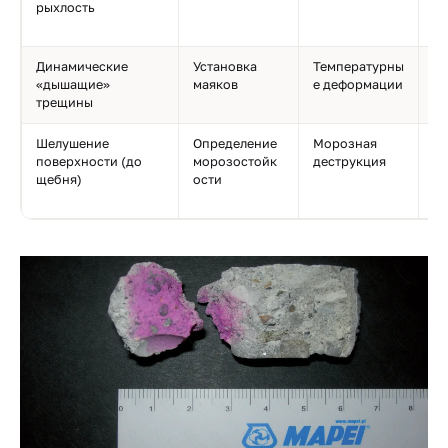
рыхлость
Х
п
Динамические
Установка
Температурны
Эл
«дышащие»
маяков
е деформации
м
трещины
Шелушение
Определение
Морозная
Г
поверхности (до
морозостойк
деструкция
ци
щебня)
ости
С
кр