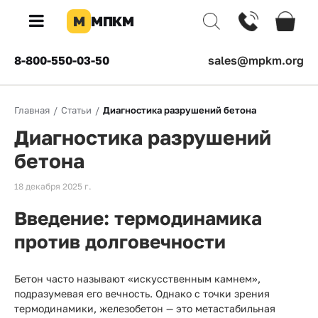
М
МПКМ
×
8-800-550-03-50
sales@mpkm.org
Каталог
Главная
/
Статьи
/
Диагностика разрушений бетона
КОМПАНИЯ
Диагностика разрушений
О
компании
бетона
Доставка
18 декабря 2025 г.
Введение: термодинамика
Оплата
против долговечности
Каталог
товаров
Бетон часто называют «искусственным камнем»,
Бренды
подразумевая его вечность. Однако с точки зрения
термодинамики, железобетон — это метастабильная