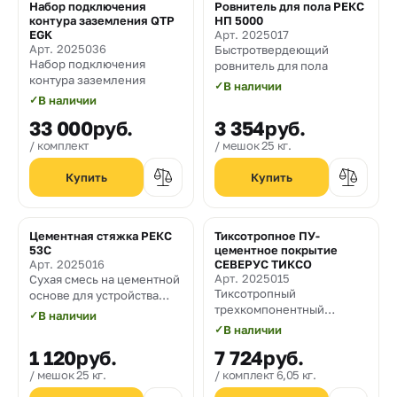
Набор подключения
Ровнитель для пола РЕКС
контура заземления QTP
НП 5000
EGK
Арт. 2025017
Арт. 2025036
Быстротвердеющий
Набор подключения
ровнитель для пола
контура заземления
✓
В наличии
✓
В наличии
33 000
руб.
3 354
руб.
комплект
мешок 25 кг.
Цементная стяжка РЕКС
Тиксотропное ПУ-
53С
цементное покрытие
Арт. 2025016
СЕВЕРУС ТИКСО
Арт. 2025015
Сухая смесь на цементной
Тиксотропный
основе для устройства
трехкомпонентный
базовых толстостенных
✓
В наличии
полиуретановый состав
стяжек
✓
В наличии
1 120
руб.
7 724
руб.
мешок 25 кг.
комплект 6,05 кг.