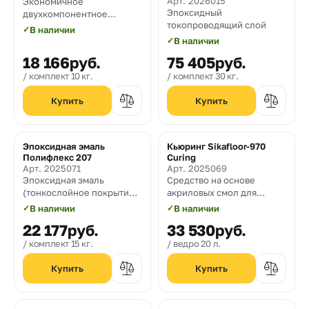
Арт. 2026015
Экономичное
Эпоксидный
двухкомпонентное
токопроводящий слой
эпоксидное покрытие для
✓
В наличии
полов со средней и
✓
В наличии
среднетяжёлой нагрузкой
18 166
руб.
75 405
руб.
комплект 10 кг.
комплект 30 кг.
Эпоксидная эмаль
Кьюринг Sikafloor-970
Полифлекс 207
Curing
Арт. 2025071
Арт. 2025069
Эпоксидная эмаль
Средство на основе
(тонкослойное покрытие)
акриловых смол для
для бетона
запечатывания,
✓
В наличии
✓
В наличии
уплотнения и уменьшения
22 177
руб.
33 530
руб.
пыления заглаженных
бетонных полов и полов с
комплект 15 кг.
ведро 20 л.
упрочненным верхним
слоем