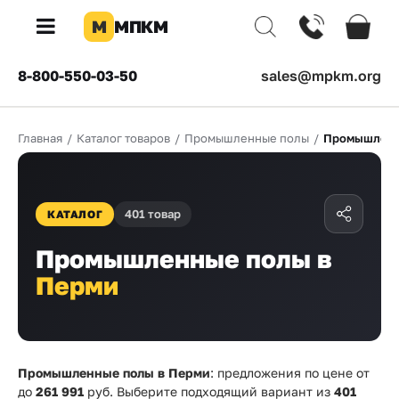
М
МПКМ
×
8-800-550-03-50
sales@mpkm.org
Каталог
Главная
/
Каталог товаров
/
Промышленные полы
/
Промышленн
КОМПАНИЯ
О
компании
401 товар
КАТАЛОГ
Доставка
Промышленные полы в
Оплата
Перми
Каталог
товаров
Бренды
Промышленные полы в Перми
: предложения по цене от
до
261 991
руб. Выберите подходящий вариант из
401