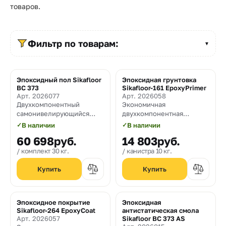
Прайс-
товаров.
лист
Проектировщикам
Фильтр по товарам:
▼
Калькуляторы
Эпоксидный пол Sikafloor
Эпоксидная грунтовка
Контакты
BC 373
Sikafloor-161 EpoxyPrimer
Арт. 2026077
Арт. 2026058
Двухкомпонентный
Экономичная
8
самонивелирующийся
двухкомпонентная
цветной эпоксидный
эпоксидная грунтовка для
✓
В наличии
✓
В наличии
800
состав без летучих
бетонных оснований и
60 698
руб.
14 803
руб.
растворителей для
стяжек
550-
устройства
комплект 30 кг.
канистра 10 кг.
промышленных
03-
полимерных покрытий
пола
50
sales@mpkm.org
Эпоксидное покрытие
Эпоксидная
Sikafloor-264 EpoxyCoat
антистатическая смола
Арт. 2026057
Sikafloor BC 373 AS