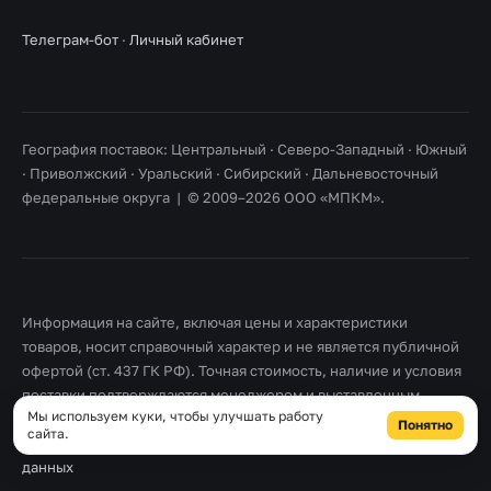
Телеграм-бот
·
Личный кабинет
География поставок: Центральный · Северо-Западный · Южный
· Приволжский · Уральский · Сибирский · Дальневосточный
федеральные округа | © 2009–2026 ООО «МПКМ».
Информация на сайте, включая цены и характеристики
товаров, носит справочный характер и не является публичной
офертой (ст. 437 ГК РФ). Точная стоимость, наличие и условия
поставки подтверждаются менеджером и выставленным
Мы используем куки, чтобы улучшать работу
счетом. Товарные знаки принадлежат их правообладателям.
Понятно
сайта.
Правовая информация
·
Согласие на обработку персональных
данных