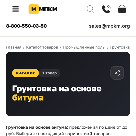
М
МПКМ
×
8-800-550-03-50
sales@mpkm.org
Каталог
Главная
/
Каталог товаров
/
Промышленные полы
/
Грунтовка
/
КОМПАНИЯ
О
компании
1 товар
КАТАЛОГ
Доставка
Грунтовка на основе
Оплата
битума
Каталог
товаров
Бренды
Грунтовка на основе битума
: предложения по цене от
до
руб. Выберите подходящий вариант из
1
товаров.