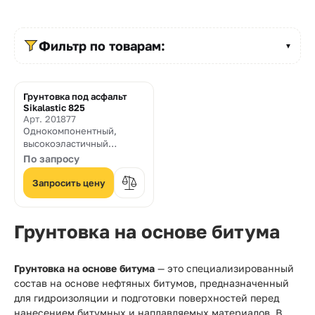
Прайс-
лист
Фильтр по товарам:
▼
Проектировщикам
Калькуляторы
Грунтовка под асфальт
Sikalastic 825
Контакты
Арт. 201877
Однокомпонентный,
высокоэластичный
связующий слой на основе
8
По запросу
битумно-латексной
800
эмульсии.
Запросить цену
550-
Грунтовка на основе битума
03-
50
Грунтовка на основе битума
— это специализированный
sales@mpkm.org
состав на основе нефтяных битумов, предназначенный
для гидроизоляции и подготовки поверхностей перед
нанесением битумных и наплавляемых материалов. В