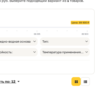
о
руб. Выберите подходящий вариант из
1
товаров.
Цена: 89 900 ₽
68 295
89 900
идно-водная основа
Тип:
ойкость:
Температура применения, от °С:
ть по: 12