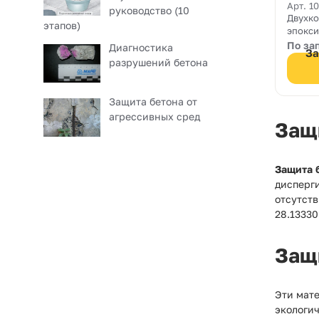
620 
Арт. 1
руководство (10
Двухк
этапов)
эпокси
водной
По за
Диагностика
За
глянце
разрушений бетона
бетонн
цемент
обесп
Защита бетона от
антипы
агрессивных сред
масло
Защ
обрабо
для эп
Защита 
дисперг
отсутств
28.1333
Защ
Эти мат
экологи