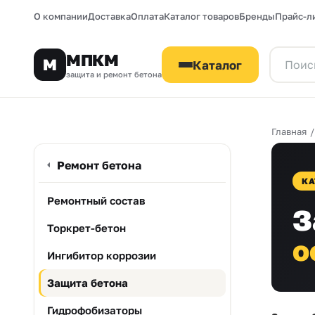
О компании
Доставка
Оплата
Каталог товаров
Бренды
Прайс-л
МПКМ
М
Каталог
защита и ремонт бетона
Главная
Ремонт бетона
КА
Ремонтный состав
З
Торкрет-бетон
о
Ингибитор коррозии
Защита бетона
Гидрофобизаторы