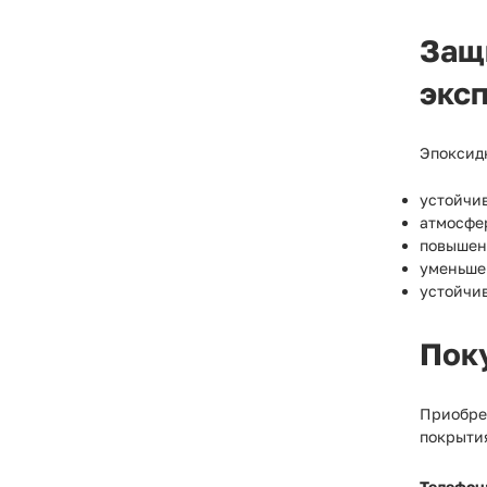
Защ
экс
Эпоксид
устойчи
атмосфе
повышен
уменьше
устойчи
Пок
Приобре
покрыти
Телефон