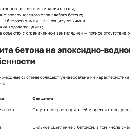
етонных полов от истирания и пыли;
ие поверхностного слоя слабого бетона;
ь к бытовой химии — см.
защиту от химии
;
ние водопоглощения;
а объектах с ограниченной вентиляцией — полное отсутствие р
ита бетона на эпоксидно-водно
бенности
но-водные системы обладают универсальными характеристикам
ий.
во
Описание
ичность
Отсутствие растворителей и вредных испарен
я
Сильное сцепление с бетоном, в том числе ум