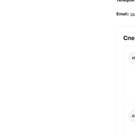
Email:
s
Спе
И
А