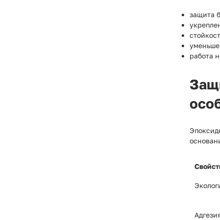
защита б
укреплен
стойкост
уменьше
работа н
Защ
осо
Эпоксид
основан
Свойст
Эколог
Адгези