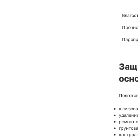
Влагос
Прочно
Паропр
Защ
осн
Подготов
шлифова
удаление
ремонт 
грунтов
контрол