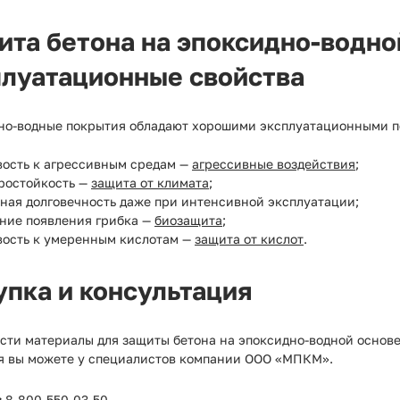
ита бетона на эпоксидно-водно
плуатационные свойства
но-водные покрытия обладают хорошими эксплуатационными пок
вость к агрессивным средам —
агрессивные воздействия
;
ростойкость —
защита от климата
;
ная долговечность даже при интенсивной эксплуатации;
ние появления грибка —
биозащита
;
вость к умеренным кислотам —
защита от кислот
.
упка и консультация
сти материалы для защиты бетона на эпоксидно-водной основе
я вы можете у специалистов компании ООО «МПКМ».
:
8-800-550-03-50