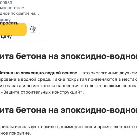
W
000533
омпонентное
дное покрытие на
 основе с
просу
просить
вым финишем, для
ых полов и
ных оснований, для
цену
ечения
льной,
стойкой финишной
ита бетона на эпоксидно-водно
тки, и как покрытие
оксидных систем
бетона на эпоксидно-водной основе
— это экологичные двухком
ирована в водной среде. Такие покрытия применяются в места
ию запаха и возможности нанесения на слегка влажные основа
0 «Защита строительных конструкций».
ита бетона на эпоксидно-водно
ериалы используют в жилых, коммерческих и промышленных пом
чное покрытие.