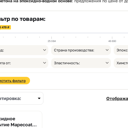
бетона на эпоксидно-водной основе
: предложения по цене от
д
ьтр по товарам:
3 479 ₽
25 084
46 690
д:
Страна производства:
Эпокс
та от:
Эластичность:
Химст
истить фильтр
ртировка:
Отобража
сидное
тие Mapecoat I