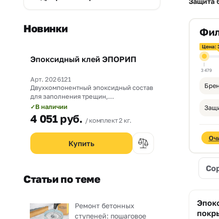
Защита 
Новинки
Фил
Цена: 
Эпоксидный клей ЭПОРИП
Новинка
3 479
Арт. 2026121
Брен
Двухкомпонентный эпоксидный состав
для заполнения трещин,
омоноличивания рабочих швов и
В наличии
✓
Защи
прочного склеивания бетона со
4 051
руб.
комплект 2 кг.
сталью.
Оч
Со
Статьи по теме
Эпок
Ремонт бетонных
покры
ступеней: пошаговое