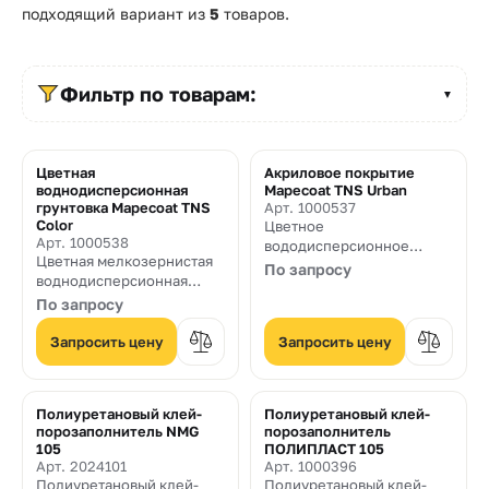
Прайс-
подходящий вариант из
5
товаров.
лист
Проектировщикам
Фильтр по товарам:
▼
Калькуляторы
Цветная
Акриловое покрытие
Контакты
воднодисперсионная
Mapecoat TNS Urban
грунтовка Mapecoat TNS
Арт. 1000537
Color
Цветное
Арт. 1000538
8
вододисперсионное
Цветная мелкозернистая
акриловое покрытие с
По запросу
800
воднодисперсионная
отборными
грунтовка на основе
По запросу
заполнителями для
550-
акриловой смолы и
велосипедных и
микрозернистого
Запросить цену
Запросить цену
пешеходных дорожек, а
03-
кварцевого песка для
также элементов
применения на открытых и
городской архитектуры
50
закрытых теннисных
Полиуретановый клей-
Полиуретановый клей-
кортах, многоцелевых
sales@mpkm.org
порозаполнитель NMG
порозаполнитель
спортивных площадках,
105
ПОЛИПЛАСТ 105
велосипедных и
Арт. 2024101
Арт. 1000396
пешеходных дорожках
Полиуретановый клей-
Полиуретановый клей-