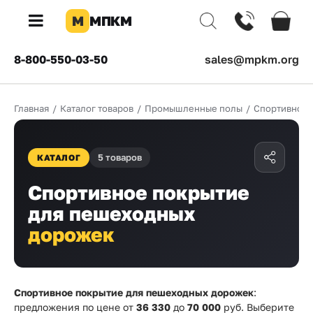
М
МПКМ
×
8-800-550-03-50
sales@mpkm.org
Каталог
Главная
/
Каталог товаров
/
Промышленные полы
/
Спортивное 
КОМПАНИЯ
О
компании
5 товаров
КАТАЛОГ
Доставка
Спортивное покрытие
для пешеходных
Оплата
дорожек
Каталог
товаров
Бренды
Спортивное покрытие для пешеходных дорожек
:
предложения по цене от
36 330
до
70 000
руб. Выберите