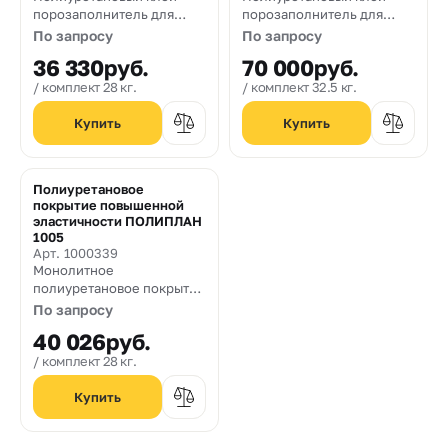
порозаполнитель для
порозаполнитель для
подложек из резиновой
подложек из резиновой
По запросу
По запросу
крошки.
крошки.
36 330
руб.
70 000
руб.
комплект 28 кг.
комплект 32.5 кг.
Полиуретановое
покрытие повышенной
эластичности ПОЛИПЛАН
1005
Арт. 1000339
Монолитное
полиуретановое покрытие
пола повышенной
По запросу
эластичности.
40 026
руб.
комплект 28 кг.