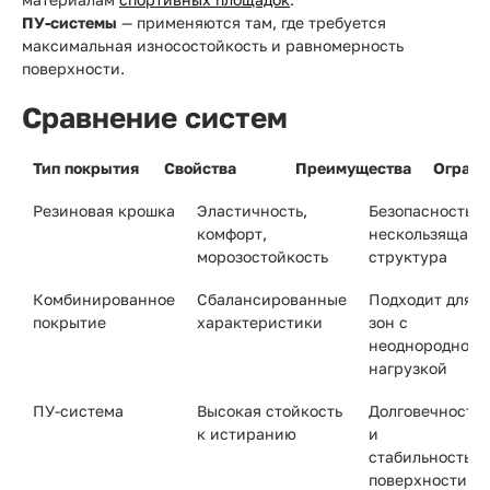
ПУ-системы
— применяются там, где требуется
максимальная износостойкость и равномерность
поверхности.
Сравнение систем
Тип покрытия
Свойства
Преимущества
Ограни
Резиновая крошка
Эластичность,
Безопасность,
комфорт,
нескользящая
морозостойкость
структура
Комбинированное
Сбалансированные
Подходит для
покрытие
характеристики
зон с
неоднородной
нагрузкой
ПУ-система
Высокая стойкость
Долговечность
к истиранию
и
стабильность
поверхности