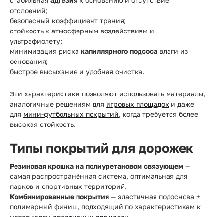
стабильная
адгезия
к основанию и отсутствие
отслоений;
безопасный коэффициент трения;
стойкость к атмосферным воздействиям и
ультрафиолету;
минимизация риска
капиллярного подсоса
влаги из
основания;
быстрое высыхание и удобная очистка.
Эти характеристики позволяют использовать материалы,
аналогичные решениям для
игровых площадок
и даже
для
мини-футбольных покрытий
, когда требуется более
высокая стойкость.
Типы покрытий для дорожек
Резиновая крошка на полиуретановом связующем
—
самая распространённая система, оптимальная для
парков и спортивных территорий.
Комбинированные покрытия
— эластичная подоснова +
полимерный финиш, подходящий по характеристикам к
материалам
спортивных площадок
.