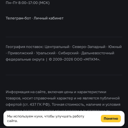
Пн–Пт 8:00–17:00 (МСК)
Телеграм-бот
·
Личный кабинет
География поставок: Центральный · Северо-Западный · Южный
· Приволжский · Уральский · Сибирский · Дальневосточный
федеральные округа | © 2009–2026 ООО «МПКМ».
Информация на сайте, включая цены и характеристики
товаров, носит справочный характер и не является публичной
офертой (ст. 437 ГК РФ). Точная стоимость, наличие и условия
поставки подтверждаются менеджером и выставленным
Мы используем куки, чтобы улучшать работу
счетом. Товарные знаки принадлежат их правообладателям.
Понятно
сайта.
Правовая информация
·
Согласие на обработку персональных