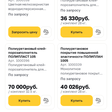
Арт. 1000538
Полиуретановый клей-
Цветная мелкозернистая
порозаполнитель для
воднодисперсионная
подложек из резиновой
По запросу
грунтовка на основе
крошки.
По запросу
36 330
руб.
акриловой смолы и
микрозернистого
комплект 28 кг.
кварцевого песка для
применения на открытых и
Запросить цену
закрытых теннисных
кортах, многоцелевых
спортивных площадках,
Полиуретановый клей-
Полиуретановое
велосипедных и
порозаполнитель
покрытие повышенной
пешеходных дорожках
ПОЛИПЛАСТ 105
эластичности ПОЛИПЛАН
Арт. 1000396
1005
Арт. 1000339
Полиуретановый клей-
Монолитное
порозаполнитель для
полиуретановое покрытие
подложек из резиновой
По запросу
пола повышенной
крошки.
По запросу
эластичности.
70 000
руб.
40 026
руб.
комплект 32.5 кг.
комплект 28 кг.