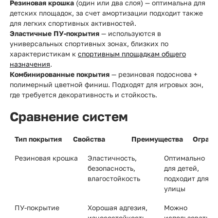
Резиновая крошка
(один или два слоя) — оптимальна для
детских площадок, за счет амортизации подходит также
для легких спортивных активностей.
Эластичные ПУ-покрытия
— используются в
универсальных спортивных зонах, близких по
характеристикам к
спортивным площадкам общего
назначения
.
Комбинированные покрытия
— резиновая подоснова +
полимерный цветной финиш. Подходят для игровых зон,
где требуется декоративность и стойкость.
Сравнение систем
Тип покрытия
Свойства
Преимущества
Ограни
Резиновая крошка
Эластичность,
Оптимально
безопасность,
для детей,
влагостойкость
подходит для
улицы
ПУ-покрытие
Хорошая адгезия,
Можно
износостойкость
использовать