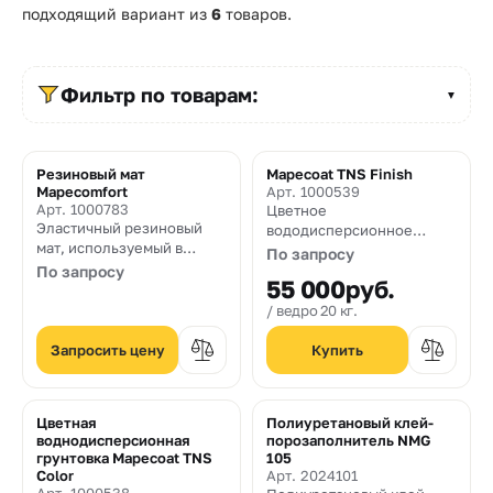
Прайс-
подходящий вариант из
6
товаров.
лист
Проектировщикам
Фильтр по товарам:
▼
Калькуляторы
Резиновый мат
Mapecoat TNS Finish
Контакты
Mapecomfort
Арт. 1000539
Арт. 1000783
Цветное
Эластичный резиновый
вододисперсионное
8
мат, используемый в
покрытие на основе
По запросу
сочетании с продуктами
акриловой смолы со
По запросу
800
55 000
руб.
из линейки Mapecoat TNS
специально отобранными
для создания
наполнителями для
ведро 20 кг.
550-
многоцелевых игровых
создания открытых и
площадок и теннисных
крытых теннисных кортов
Запросить цену
03-
кортов
и многоцелевых
спортивных площадок
50
Цветная
Полиуретановый клей-
sales@mpkm.org
воднодисперсионная
порозаполнитель NMG
грунтовка Mapecoat TNS
105
Color
Арт. 2024101