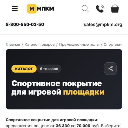
М
МПКМ
×
8-800-550-03-50
sales@mpkm.org
Каталог
Главная
/
Каталог товаров
/
Промышленные полы
/
Спортивное 
КОМПАНИЯ
О
компании
6 товаров
КАТАЛОГ
Доставка
Спортивное покрытие
Оплата
для игровой
площадки
Каталог
товаров
Бренды
Спортивное покрытие для игровой площадки
:
предложения по цене от
36 330
до
70 000
руб. Выберите