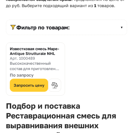
Прайс-
до
руб. Выберите подходящий вариант из
1
товаров.
лист
Проектировщикам
Фильтр по товарам:
▼
Калькуляторы
Контакты
Известковая смесь Mape-
Antique Strutturale NHL
Арт. 1000489
Высококачественный
8
состав для приготовления
паропроницаемой
По запросу
800
штукатурки и кладочных
растворов, на основе
Запросить цену
550-
натуральной
гидравлической извести и
03-
Eco-Pozzolan. Отлично
Подбор и поставка
50
подходит для
приготовления
Реставрационная смесь для
"армирующих" и
sales@mpkm.org
монтажных растворов.
выравнивания внешних