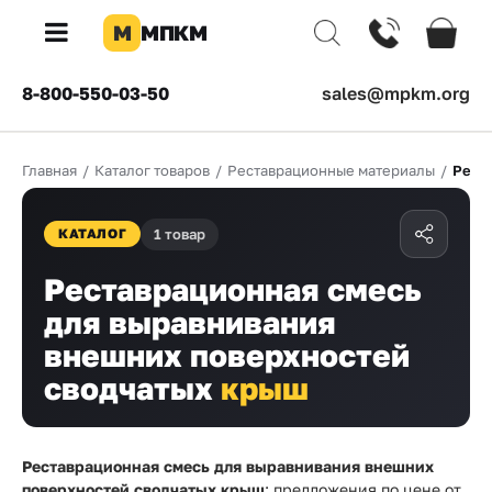
М
МПКМ
×
8-800-550-03-50
sales@mpkm.org
Каталог
Главная
/
Каталог товаров
/
Реставрационные материалы
/
Рест
КОМПАНИЯ
О
1 товар
компании
КАТАЛОГ
Доставка
Реставрационная смесь
для выравнивания
Оплата
внешних поверхностей
Каталог
сводчатых
крыш
товаров
Бренды
Реставрационная смесь для выравнивания внешних
поверхностей сводчатых крыш
: предложения по цене от