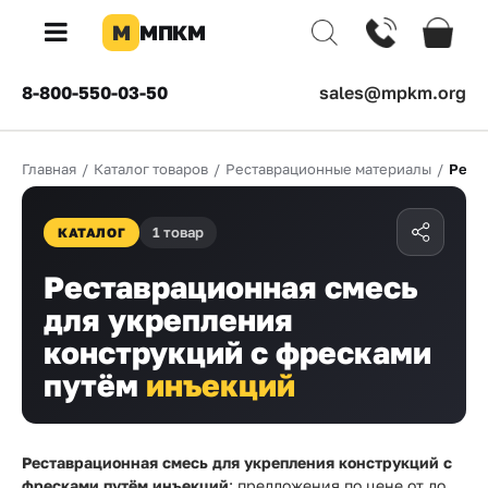
М
МПКМ
×
8-800-550-03-50
sales@mpkm.org
Каталог
Главная
/
Каталог товаров
/
Реставрационные материалы
/
Рест
КОМПАНИЯ
О
1 товар
компании
КАТАЛОГ
Доставка
Реставрационная смесь
для укрепления
Оплата
конструкций с фресками
Каталог
путём
инъекций
товаров
Бренды
Реставрационная смесь для укрепления конструкций с
фресками путём инъекций
: предложения по цене от
до