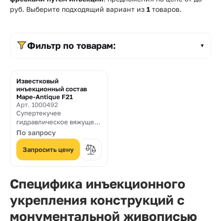
Прайс-
руб. Выберите подходящий вариант из
1
товаров.
лист
Проектировщикам
Фильтр по товарам:
▼
Калькуляторы
Контакты
Известковый
инъекционный состав
Mape-Antique F21
Арт. 1000492
8
Супертекучее
гидравлическое вяжущее
800
с наполнителями,
По запросу
устойчивое к воздействию
550-
солей, на основе извести
Запросить цену
и Eco-Pozzolan, для
03-
изготовления
инъекционных растворов
50
Специфика инъекционного
для консолидации
кладочных конструкций и
sales@mpkm.org
укрепления конструкций с
штукатурок, в том числе,
украшенных фресками
монументальной живописью