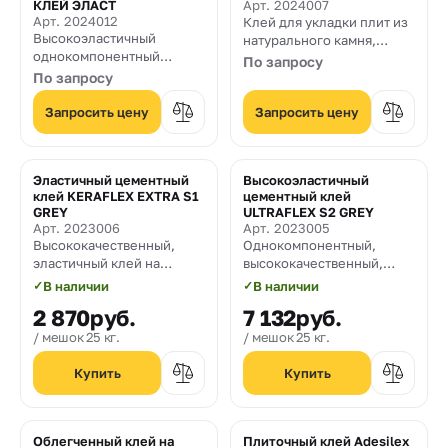
КЛЕЙ ЭЛАСТ
Арт. 2024007
Арт. 2024012
Клей для укладки плит из
Высокоэластичный
натурального камня,
однокомпонентный
гранита, керамогранита и
По запросу
цементный клей для
крупноформатной плитки.
По запросу
укладки плит из
Клей класса C2.
натурального камня,
Запросить цену
Запросить цену
гранита, керамогранита и
крупноформатной плитки
Эластичный цементный
Высокоэластичный
клей KERAFLEX EXTRA S1
цементный клей
GREY
ULTRAFLEX S2 GREY
Арт. 2023006
Арт. 2023005
Высококачественный,
Однокомпонентный,
эластичный клей на
высококачественный,
цементной основе с
высокоэластичный клей
✓
В наличии
✓
В наличии
переменной реологией,
на цементной основе с
2 870
руб.
7 132
руб.
без оползания на
повышенной стойкостью к
вертикальных
сползанию на
мешок 25 кг.
мешок 25 кг.
поверхностях, с хорошей
вертикальных
смачивающей
поверхностях, с
способностью и
увеличенным открытым
увеличенным открытым
временем и высокой
временем для
смачивающей
Облегченный клей на
Плиточный клей Adesilex
керамического плитки,
способностью, легкий в