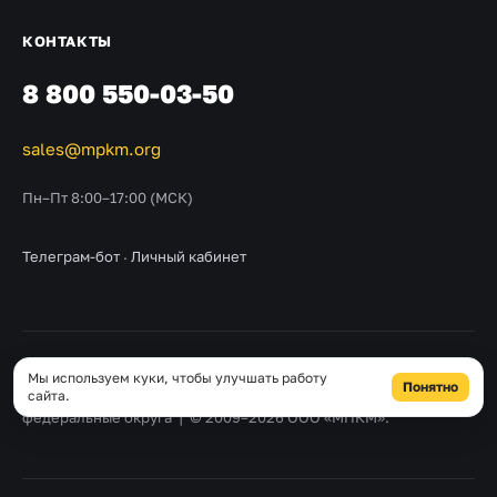
КОНТАКТЫ
8 800 550-03-50
sales@mpkm.org
Пн–Пт 8:00–17:00 (МСК)
Телеграм-бот
·
Личный кабинет
География поставок: Центральный · Северо-Западный · Южный
Мы используем куки, чтобы улучшать работу
Понятно
· Приволжский · Уральский · Сибирский · Дальневосточный
сайта.
федеральные округа | © 2009–2026 ООО «МПКМ».