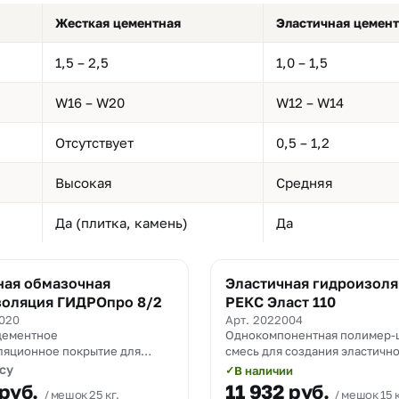
Жесткая цементная
Эластичная цемен
1,5 – 2,5
1,0 – 1,5
W16 – W20
W12 – W14
Отсутствует
0,5 – 1,2
Высокая
Средняя
Да (плитка, камень)
Да
ная обмазочная
Эластичная гидроизол
золяция ГИДРОпро 8/2
РЕКС Эласт 110
4020
Арт. 2022004
цементное
Однокомпонентная полимер-
ляционное покрытие для
смесь для создания эластичн
етонных и каменных
гидроизоляционного покрыти
су
В наличии
✓
ий, в том числе
руб.
11 932
руб.
мешок 25 кг.
мешок 15 к