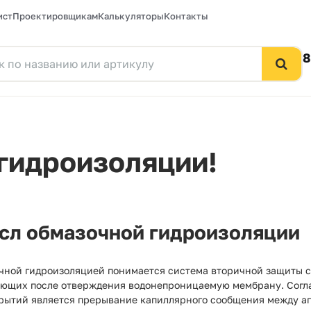
ист
Проектировщикам
Калькуляторы
Контакты
8
 гидроизоляции!
сл обмазочной гидроизоляции
очной гидроизоляцией понимается система вторичной защиты 
азующих после отверждения водонепроницаемую мембрану. Сог
крытий является прерывание капиллярного сообщения между аг