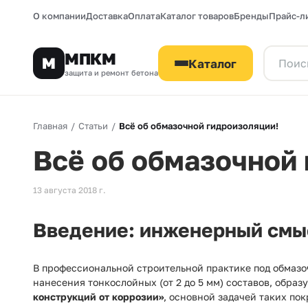
О компании
Доставка
Оплата
Каталог товаров
Бренды
Прайс-л
МПКМ
М
Каталог
защита и ремонт бетона
Главная
/
Статьи
/
Всё об обмазочной гидроизоляции!
Всё об обмазочной
13 августа 2018 г.
Введение: инженерный смы
В профессиональной строительной практике под обмаз
нанесения тонкослойных (от 2 до 5 мм) составов, обр
конструкций от коррозии»
, основной задачей таких по