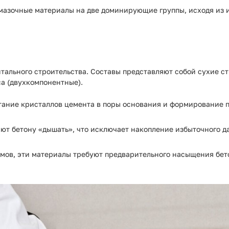
азочные материалы на две доминирующие группы, исходя из 
итального строительства. Составы представляют собой сухие с
а (двухкомпонентные).
ание кристаллов цемента в поры основания и формирование 
т бетону «дышать», что исключает накопление избыточного д
умов, эти материалы требуют предварительного насыщения бето