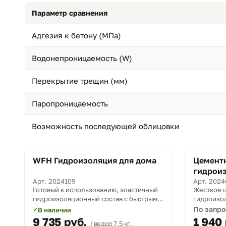
Параметр сравнения
Адгезия к бетону (МПа)
Водонепроницаемость (W)
Перекрытие трещин (мм)
Паропроницаемость
Возможность последующей облицовки
WFH Гидроизоляция для дома
Цемент
гидрои
Арт. 2024109
Арт. 202
Готовый к использованию, эластичный
Жесткое 
гидроизоляционный состав с быстрым
гидроизо
высыханием для внутренних и
защиты б
По запро
В наличии
✓
наружных работ.
конструкц
9 735
руб.
1 940
ведро 7,5 кг.