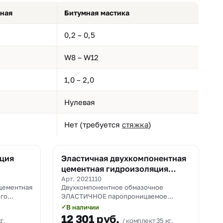
тная
Битумная мастика
0,2 – 0,5
W8 – W12
1,0 – 2,0
Нулевая
Нет (требуется
стяжка
)
яция
Эластичная двухкомпонентная
цементная гидроизоляция
РЕКС ЭЛАСТ 122
Арт. 2021110
цементная
Двухкомпонентное обмазочное
ого
ЭЛАСТИЧНОЕ паропроницаемое
я
гидроизоляционное покрытие на
В наличии
✓
цементной основе с толщиной
12 301
руб.
г.
комплект 35 кг.