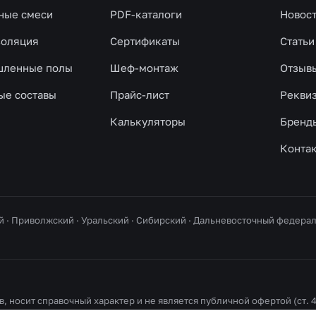
ные смеси
PDF-каталоги
Новос
золяция
Сертификаты
Статьи
ленные полы
Шеф-монтаж
Отзыв
ые составы
Прайс-лист
Рекви
Калькуляторы
Бренд
Конта
й · Приволжский · Уральский · Сибирский · Дальневосточный федер
, носит справочный характер и не является публичной офертой (ст. 4