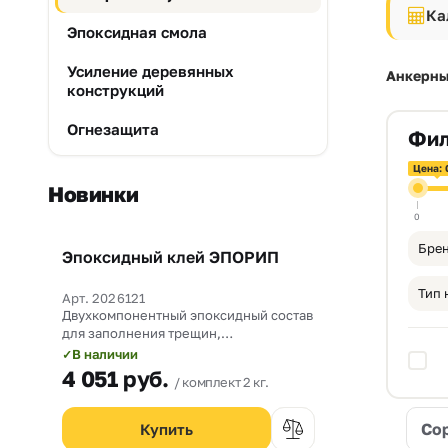
Ка
Эпоксидная смола
Усиление деревянных
Анкерны
конструкций
Огнезащита
Фил
Цена: 
Новинки
0
Брен
Эпоксидный клей ЭПОРИП
Новинка
Тип 
Арт. 2026121
Двухкомпонентный эпоксидный состав
для заполнения трещин,
омоноличивания рабочих швов и
В наличии
✓
прочного склеивания бетона со
4 051
руб.
комплект 2 кг.
сталью.
Со