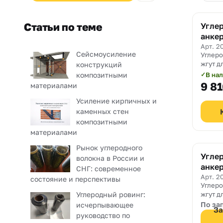
Статьи по теме
Угле
анке
Carb
Арт. 2
Сейсмоусиление
Углер
D8
жгут д
конструкций
внешн
В на
композитными
✓
Carbon
9 8
материалами
мм.
Усиление кирпичных и
каменных стен
композитными
материалами
Рынок углеродного
Угле
волокна в России и
анке
СНГ: современное
Carb
Арт. 2
состояние и перспективы
Углер
D6
Углеродный ровинг:
жгут д
внешн
По за
исчерпывающее
За
Carbon
руководство по
мм.