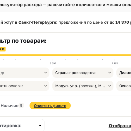
лькулятор расхода — рассчитайте количество и мешки онл
й жгут в Санкт-Петербурге
: предложения по цене от
до
14 370
ьтр по товарам:
0 ₽
3 592
7 185
д:
Страна производства:
Диаме
нити основы:
Модуль упр. (растяж.), МПа:
Основ
Наличие
5
Очистить фильтр
ртировка:
Отобража