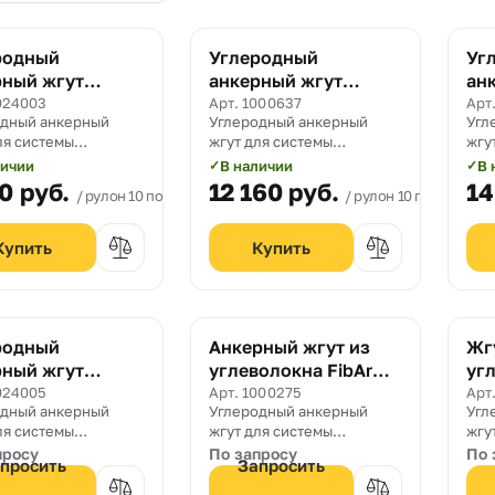
родный
Углеродный
Уг
рный жгут
анкерный жгут
ан
onWrap Anchor
CarbonWrap Anchor
Ca
024003
Арт. 1000637
Арт
одный анкерный
Углеродный анкерный
Угл
D10
D1
ля системы
жгут для системы
жгу
его армирования
внешнего армирования
вне
личии
В наличии
В 
✓
✓
Wrap диаметром 8
CarbonWrap Anchor
Car
10
руб.
12 160
руб.
14
рулон 10 пог. м.
рулон 10 пог. м.
диаметром 10 мм.
мм.
родный
Анкерный жгут из
Жг
рный жгут
углеволокна FibArm
угл
onWrap Anchor
Anchor D10
Joi
024005
Арт. 1000275
Арт
одный анкерный
Углеродный анкерный
Угл
ля системы
жгут для системы
жгу
его армирования
внешнего армирования
вне
просу
По запросу
По 
просить
Запросить
Wrap диаметром 6
FibArm.
Rur