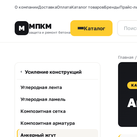
О компании
Доставка
Оплата
Каталог товаров
Бренды
Прайс-л
МПКМ
М
Каталог
защита и ремонт бетона
Главная
Усиление конструкций
КА
Углеродная лента
А
Углеродная ламель
Композитная сетка
Композитная арматура
Анкерный жгут