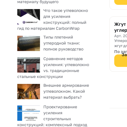
материалу будущего
Что такое углеволокно
для усиления
конструкций: полный
Жгут
гид по материалам CarbonWrap
углер
Joint
Арт. 2
Типы плетений
Углер
углеродной ткани:
жгут д
полное руководство
внешн
По за
За
Ruredi
Сравнение методов
усиления: углеволокно
vs. традиционные
стальные конструкции
Внешнее армирование
углеволокном. Какой
материал выбрать?
Проектирование
усиления
строительных
конструкций: комплексный подход