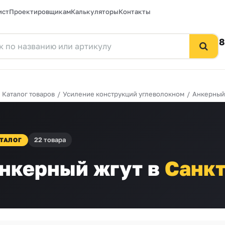
ист
Проектировщикам
Калькуляторы
Контакты
8
/
Каталог товаров
/
Усиление конструкций углеволокном
/
Анкерный
22 товара
ТАЛОГ
нкерный жгут в
Санкт