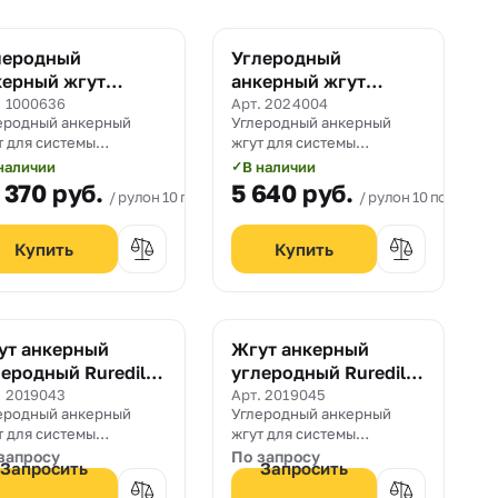
леродный
Углеродный
керный жгут
анкерный жгут
rbonWrap Anchor
CarbonWrap Anchor
. 1000636
Арт. 2024004
еродный анкерный
Углеродный анкерный
2
D4
т для системы
жгут для системы
шнего армирования
внешнего армирования
наличии
В наличии
✓
bonWrap диаметром 12
CarbonWrap диаметром 4
 370
руб.
5 640
руб.
рулон 10 пог. м.
рулон 10 пог. м.
мм.
ут анкерный
Жгут анкерный
еродный Ruredil X
углеродный Ruredil X
nt 6 mm.
Joint 12 mm.
. 2019043
Арт. 2019045
еродный анкерный
Углеродный анкерный
т для системы
жгут для системы
шнего армирования
внешнего армирования
запросу
По запросу
Запросить
Запросить
edil диаметром 6 мм.
Ruredil диаметром 12 мм.