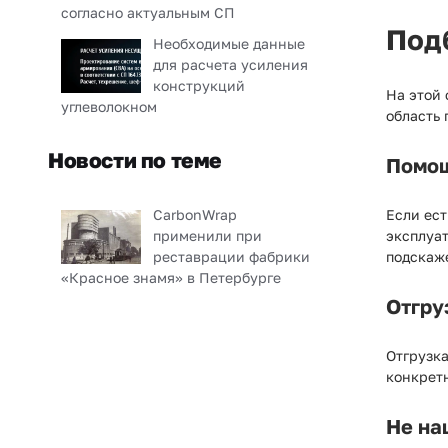
согласно актуальным СП
Под
Необходимые данные
для расчета усиления
конструкций
На этой
углеволокном
область 
Новости по теме
Помощ
CarbonWrap
Если ест
применили при
эксплуат
реставрации фабрики
подскаж
«Красное знамя» в Петербурге
Отгру
Отгрузк
конкрет
Не на