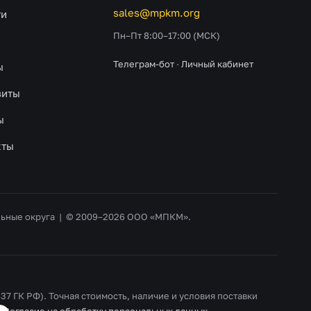
sales@mpkm.org
ти
Пн–Пт 8:00–17:00 (МСК)
Телеграм-бот
·
Личный кабинет
ы
зиты
ы
кты
альные округа | © 2009–2026 ООО «МПКМ».
37 ГК РФ). Точная стоимость, наличие и условия поставки