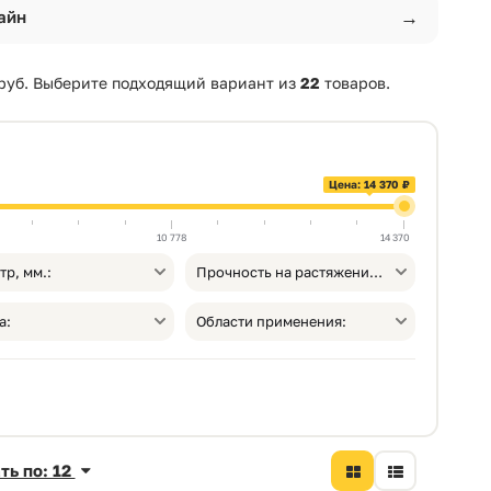
→
айн
руб. Выберите подходящий вариант из
22
товаров.
Цена: 14 370 ₽
10 778
14 370
тр, мм.:
Прочность на растяжение, МПа, не менее:
а:
Области применения:
ть по: 12