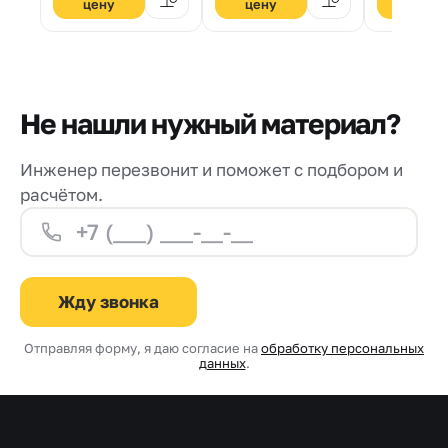
цену
цену
цену
внутреннего и
штукатурки,
декориров
наружного
применяемая внутри
поверхнос
применения
и снаружи
внутри и с
помещений.
помещени
Не нашли нужный материал?
Инженер перезвонит и поможет с подбором и
расчётом.
Жду звонка
Отправляя форму, я даю согласие на
обработку персональных
данных
.