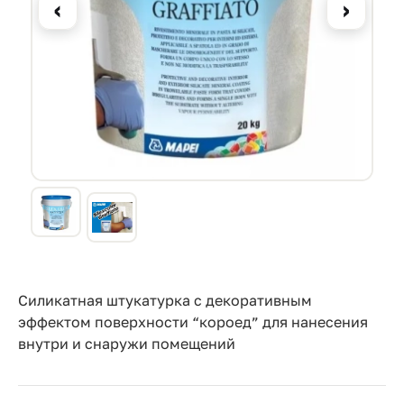
Прайс-
‹
›
лист
Проектировщикам
Калькуляторы
Контакты
8
800
550-
03-
Силикатная штукатурка с декоративным
эффектом поверхности “короед” для нанесения
50
внутри и снаружи помещений
sales@mpkm.org