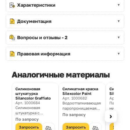
Характеристики
Документация
Вопросы и отзывы - 2
Правовая информация
Аналогичные материалы
Силиконовая
Силикатная краска
Силикатна
штукатурка
Silexcolor Paint
Silexcolor
Silancolor Graffiato
Арт. 1000682
Арт. 10006
Арт. 1000684
Водоотталкивающая
Пастообра
Силиконовая
паропроницаемая
минераль
штукатурка с
защитная краска на
тонкодисп
›
По запросу
По запро
декоративным
силикатной основе
покрытие 
По запросу
эффектом
для цементной или
силиката к
Запросить
Запросить
Запроси
(“короед”) для
известковой
защиты и