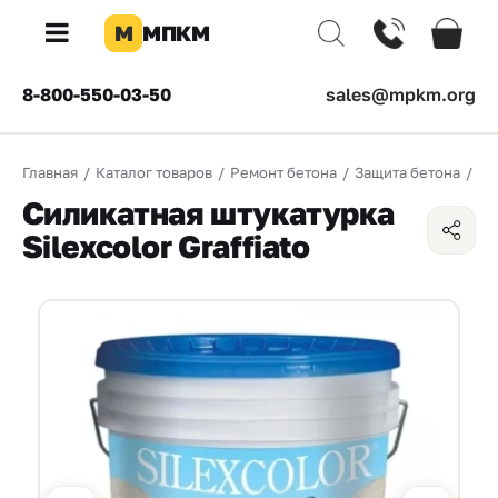
М
МПКМ
×
8-800-550-03-50
sales@mpkm.org
Каталог
Главная
/
Каталог товаров
/
Ремонт бетона
/
Защита бетона
/
Си
КОМПАНИЯ
Силикатная штукатурка
О
Silexcolor Graffiato
компании
Доставка
Оплата
Каталог
товаров
Бренды