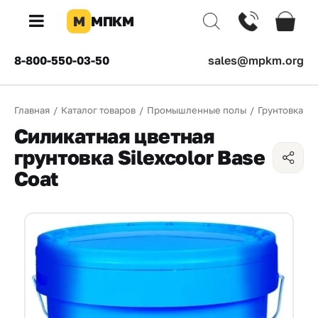
М
МПКМ
×
8-800-550-03-50
sales@mpkm.org
Каталог
Главная
/
Каталог товаров
/
Промышленные полы
/
Грунтовка
/
КОМПАНИЯ
Силикатная цветная
О
грунтовка Silexcolor Base
компании
Coat
Доставка
Оплата
Каталог
товаров
Бренды