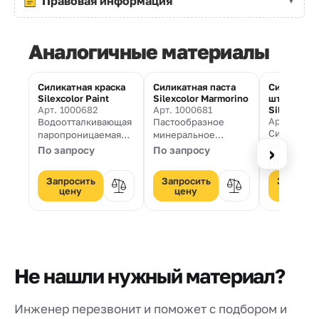
Правовая информация
Аналогичные материалы
Силикатная краска
Силикатная паста
Силикатна
Silexcolor Paint
Silexcolor Marmorino
штукатурк
Арт. 1000682
Арт. 1000681
Silexcolor 
Арт. 1000
Водоотталкивающая
Пастообразное
Силикатна
паропроницаемая
минеральное
штукатурка
защитная краска на
тонкодисперсное
›
По запросу
По запросу
декоратив
силикатной основе
покрытие на основе
По запро
эффектом
для цементной или
силиката калия для
Запросить
Запросить
Запроси
поверхнос
известковой
защиты и
цену
цену
цену
“короед” д
штукатурки,
декорирования
нанесения 
применяемая внутри
поверхностей
снаружи п
и снаружи
внутри и снаружи
помещений.
помещений.
Не нашли нужный материал?
Инженер перезвонит и поможет с подбором и