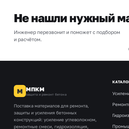
Не нашли нужный м
Инженер перезвонит и поможет с подбором
и расчётом.
КАТАЛО
МПКМ
М
Усилен
защита и ремонт бетона
Ремонт
Поставка материалов для ремонта,
защиты и усиления бетонных
Гидрои
конструкций: усиление углеволокном,
Промыш
ремонтные смеси, гидроизоляция,