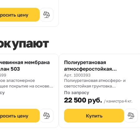
цементных поверхностей.
росить цену
покупают
чевинная мембрана
Полиуретановая
лан 503
атмосферостойкая
грунтовка Праймер 107
699
Арт. 1000393
ое эластомерное
Полиуретановая атмосферо- и
щее покрытие на основе
светостойкая грунтовка
амида (полимочевины)
(грунтовочный лак, силер).
су
По запросу
22 500
руб.
канистра 4 кг.
росить цену