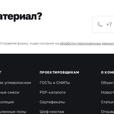
атериал?
Отправляя форму, я даю согласие на
обработку персональных данных
Г
ПРОЕКТИРОВЩИКАМ
О КОМ
ие углеволокном
ГОСТы и СНИПы
Объек
ные смеси
PDF-каталоги
Новос
золяция
Сертификаты
Статьи
ленные полы
Шеф-монтаж
Отзыв