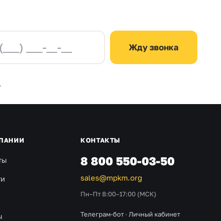
Жду звонка
.
ПАНИИ
КОНТАКТЫ
8 800 550-03-50
ты
sales@mpkm.org
ти
Пн–Пт 8:00–17:00 (МСК)
Телеграм-бот
·
Личный кабинет
ы