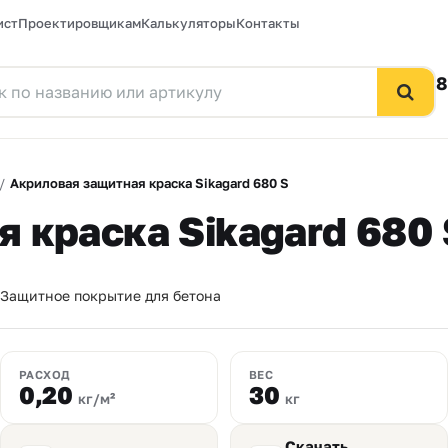
ист
Проектировщикам
Калькуляторы
Контакты
8
/
Акриловая защитная краска Sikagard 680 S
 краска Sikagard 680 
Защитное покрытие для бетона
РАСХОД
ВЕС
0,20
30
кг/м²
кг
Скачать