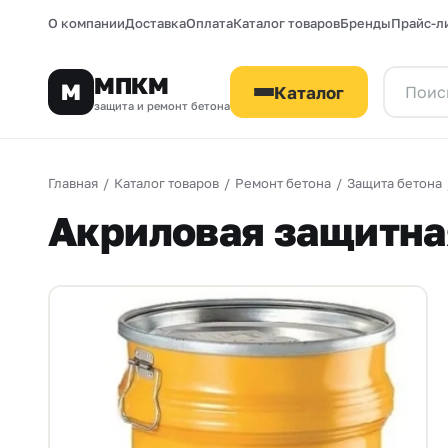
О компании
Доставка
Оплата
Каталог товаров
Бренды
Прайс-л
МПКМ
М
Каталог
защита и ремонт бетона
Главная
/
Каталог товаров
/
Ремонт бетона
/
Защита бетона
Акриловая защитная