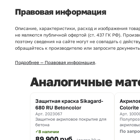
Правовая информация
Описание, характеристики, расход и изображения това
не являются публичной офертой (ст. 437 ГК РФ). Произ
поэтому сведения на сайте могут не совпадать с дейст
обращайтесь к производителю или запросите документы
Подробнее — Правовая информация
.
Аналогичные мат
Защитная краска Sikagard-
Акрилов
680 RU Betoncolor
Colorite
Арт. 2023067
Арт. 1000
Защитное акриловое покрытие для
Полупрозр
бетона
акриловых
дисперси
По запро
В наличии
✓
защиты бе
89 900
руб.