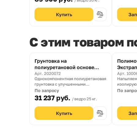
ведро 30 кг.
обычных 
Зап
C этим товаром 
Грунтовка на
Полимо
полиуретановой основе
Экстрап
Праймер 111
Арт. 2020072
Арт. 1000
Однокомпонентная полиуретановая
Напыляем
грунтовка с улучшенными
изолирую
«запечатывающими» свойствами. Не
поликарб
По запросу
По запро
содержит органические
31 237
руб.
ведро 25 кг.
растворители.
Зап