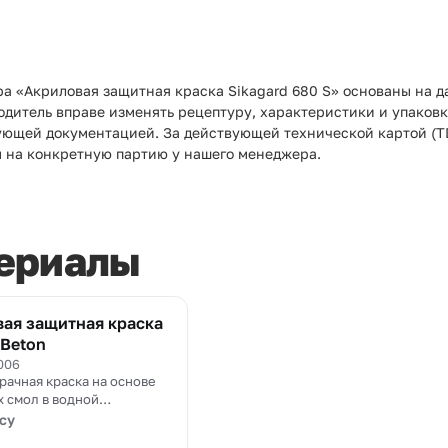
ра «Акриловая защитная краска Sikagard 680 S» основаны на д
водитель вправе изменять рецептуру, характеристики и упаков
вующей документацией. За действующей технической картой (T
 на конкретную партию у нашего менеджера.
ериалы
ая защитная краска
 Beton
006
ачная краска на основе
 смол в водной
и, применяемая для
су
тона, железобетона и