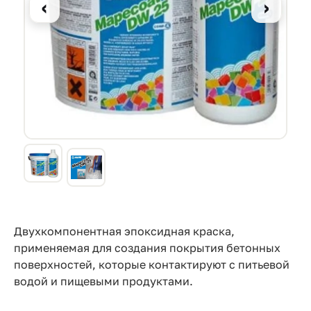
Прайс-
‹
›
лист
Проектировщикам
Калькуляторы
Контакты
8
800
550-
03-
Двухкомпонентная эпоксидная краска,
применяемая для создания покрытия бетонных
50
поверхностей, которые контактируют с питьевой
sales@mpkm.org
водой и пищевыми продуктами.