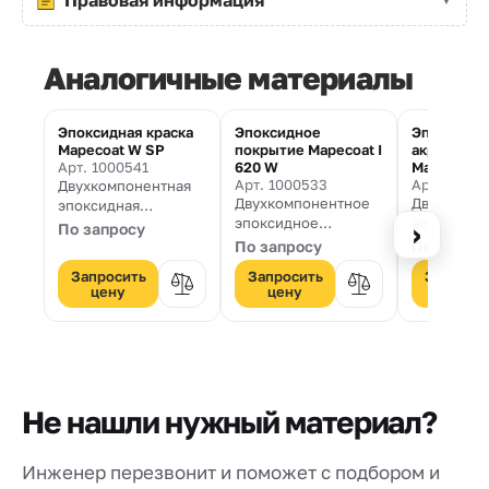
Аналогичные материалы
Эпоксидная краска
Эпоксидное
Эпоксидно
Mapecoat W SP
покрытие Mapecoat I
акриловая
Арт. 1000541
620 W
Mapecoat 
Арт. 1000533
Арт. 10005
Двухкомпонентная
Двухкомпонентное
Двухкомпо
эпоксидная
эпоксидное
эпоксидно
вододисперсионная
›
По запросу
покрытие на водной
акриловая 
краска для защиты
По запросу
По запро
основе с глянцевым
водной ди
цементных
Запросить
Запросить
Запроси
финишем, для
для защит
оснований.
цену
цену
цену
бетонных полов и
цементных
цементных
оснований
оснований, для
обеспечения
антипыльной,
маслостойкой
Не нашли нужный материал?
финишной
обработки, и как
покрытие для
Инженер перезвонит и поможет с подбором и
эпоксидных систем