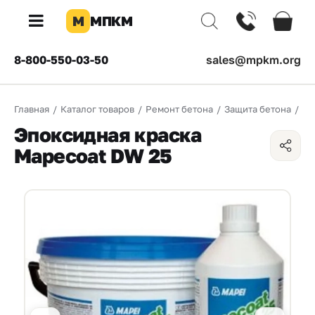
М
МПКМ
×
8-800-550-03-50
sales@mpkm.org
Каталог
Главная
/
Каталог товаров
/
Ремонт бетона
/
Защита бетона
/
Эп
КОМПАНИЯ
Эпоксидная краска
О
Mapecoat DW 25
компании
Доставка
Оплата
Каталог
товаров
Бренды