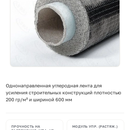
Прайс-
лист
Проектировщикам
Калькуляторы
Контакты
8
800
550-
Однонаправленная углеродная лента для
усиления строительных конструкций плотностью
03-
200 гр/м² и шириной 600 мм
50
sales@mpkm.org
ПРОЧНОСТЬ НА
МОДУЛЬ УПР. (РАСТЯЖ.)