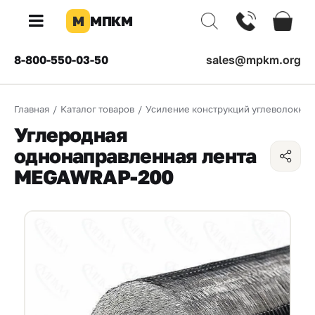
М
МПКМ
×
8-800-550-03-50
sales@mpkm.org
Каталог
Главная
/
Каталог товаров
/
Усиление конструкций углеволокно
КОМПАНИЯ
Углеродная
О
однонаправленная лента
компании
MEGAWRAP-200
Доставка
Оплата
Каталог
товаров
Бренды