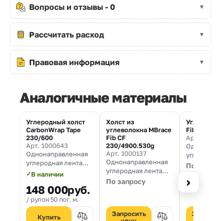
Вопросы и отзывы - 0
Рассчитать расход
Правовая информация
Аналогичные материалы
Углеродный холст
Холст из
Углеродны
CarbonWrap Tape
углеволокна MBrace
FibArm Ta
230/600
Fib CF
Арт. 10001
Арт. 1000643
230/4900.530g
Однонапра
Арт. 1000137
Однонаправленная
углеродна
Однонаправленная
углеродная лента
для усиле
По запро
углеродная лента
для усиления
строитель
✓
В наличии
›
для усиления
строительных
По запросу
конструкц
148 000
руб.
строительных
конструкций
плотностью
конструкций
плотностью 230 гр/
рулон 50 пог. м.
м² и шири
плотностью 530 гр/
м² и шириной 600 мм
изготавли
Запросить
Запроси
м² и шириной 500
ТУ 1916-00
цену
цену