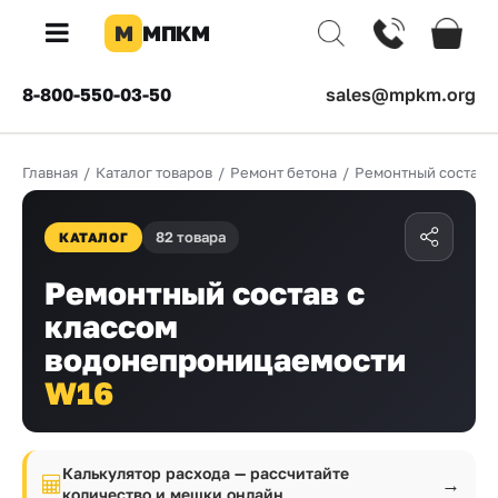
М
МПКМ
×
8-800-550-03-50
sales@mpkm.org
Каталог
Главная
/
Каталог товаров
/
Ремонт бетона
/
Ремонтный состав
КОМПАНИЯ
О
82 товара
компании
КАТАЛОГ
Доставка
Ремонтный состав с
классом
Оплата
водонепроницаемости
Каталог
W16
товаров
Бренды
Калькулятор расхода — рассчитайте
→
количество и мешки онлайн