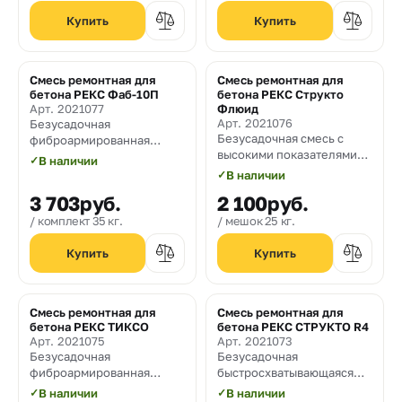
Смесь ремонтная для
Смесь ремонтная для
бетона РЕКС Фаб-10П
бетона РЕКС Структо
Арт. 2021077
Флюид
Арт. 2021076
Безусадочная
Безусадочная смесь с
фиброармированная
высокими показателями
паропроницаемая
✓
В наличии
текучести для ремонта
ремонтная смесь литой
✓
В наличии
покрытий аэродромов с
консистенции с толщиной
3 703
руб.
2 100
руб.
частичной и полной
заливки слоями 50-300
заменой аэродромных
мм. Максимальная
комплект 35 кг.
мешок 25 кг.
плит, элементов
крупность наполнителя 10
конструкций
мм.
(армированные или
преднапряжённые балки
под действием
Смесь ремонтная для
Смесь ремонтная для
статических и
бетона РЕКС ТИКСО
бетона РЕКС СТРУКТО R4
динамических нагрузок,
Арт. 2021075
Арт. 2021073
перекрытия, мостовые
Безусадочная
Безусадочная
плиты и т.д.), а также
фиброармированная
быстросхватывающаяся
парковочных зон на
паропроницаемая
фиброармированная
✓
В наличии
✓
В наличии
открытом воздухе