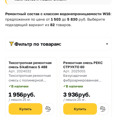
Прайс-
лист
Ремонтный состав с классом водонепроницаемости W16
:
Проектировщикам
предложения по цене от
1 503
до
5 830
руб. Выберите
подходящий вариант из
82
товаров.
Калькуляторы
Контакты
Фильтр по товарам:
▼
8
Тиксотропная ремонтная
Ремонтная смесь РЕКС
Хит
смесь SikaEmaco S 488
СТРУКТО 60
800
Арт. 2024032
Арт. 2025001
Тиксотропная ремонтная
Безусадочная
550-
смесь с полимерной
фиброармированная
03-
фиброй, предназначенная
сульфатостойкая,
✓
В наличии
✓
В наличии
для конструкционного
огнестойкая
50
1 956
руб.
3 936
руб.
ремонта бетона и
паропроницаемая
железобетона. Толщина
тиксотропная ремонтная
мешок 25 кг.
мешок 25 кг.
sales@mpkm.org
нанесения за один слой от
смесь с толщиной
15 до 50 мм.
нанесения слоями 5-50
мм.