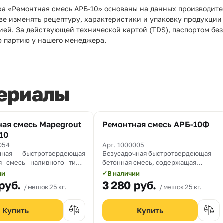
ра «Ремонтная смесь АРБ-10» основаны на данных производите
аве изменять рецептуру, характеристики и упаковку продукции
ией. За действующей технической картой (TDS), паспортом бе
ю партию у нашего менеджера.
ериалы
ая смесь Mapegrout
Ремонтная смесь АРБ-10Ф
 10
054
Арт. 1000005
очная быстротвердеющая
Безусадочная быстротвердеющая
я смесь наливного типа,
бетонная смесь, содержащая
щая полимерную фибру,
полимерную и жесткую стальную
ии
В наличии
✓
наченная для ремонта
фибры, предназначенная для
руб.
3 280
руб.
мешок 25 кг.
мешок 25 кг.
ых и железобетонных
ремонта бетонных и
ций. Максимальный размер
железобетонных элементов
теля 10 мм. Толщина
конструкций мостов, аэродромных и
т 40 до 200 мм
дорожных покрытий, подверженных