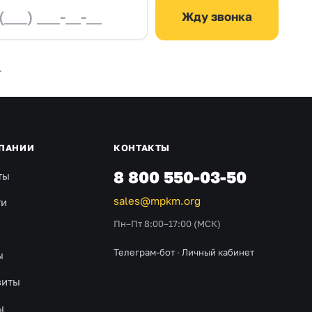
Жду звонка
.
ПАНИИ
КОНТАКТЫ
8 800 550-03-50
ты
sales@mpkm.org
ти
Пн–Пт 8:00–17:00 (МСК)
Телеграм-бот
·
Личный кабинет
ы
зиты
ы