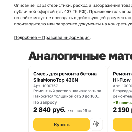
Описание, характеристики, расход и изображения това
публичной офертой (ст. 437 ГК РФ). Производитель впр
на сайте могут не совпадать с действующей документац
производителю или запросите документы на конкретну
Подробнее — Правовая информация
.
Аналогичные мат
Смесь для ремонта бетона
Ремонтн
SikaMonoTop 436N
Hi-Flow
Арт. 1000767
Арт. 1000
Ремонтный раствор наливного типа.
Безусад
Наносится толщиной от 20 до 100
ремонтна
мм за один слой.
содержа
По запросу
В налич
✓
предназ
2 840
руб.
2 190
мешок 25 кг.
бетонн
конструк
заполни
заливки о