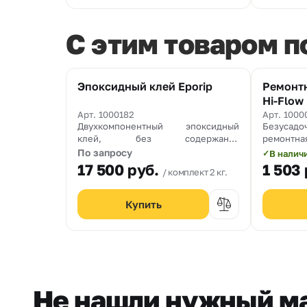
C этим товаром 
Эпоксидный клей Eporip
Ремонтн
Хит
Hi-Flow
Арт. 1000182
Арт. 1000
Двухкомпонентный эпоксидный
Безусад
клей, без содержания
ремонтна
растворителей, для рабочих швов и
содержа
По запросу
В налич
✓
монолитного заполнения трещин в
предназ
17 500
руб.
1 503
комплект 2 кг.
стяжках
бетонн
конструк
заполните
от 10 до 4
Не нашли нужный м