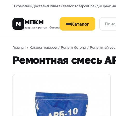
О компании
Доставка
Оплата
Каталог товаров
Бренды
Прайс-л
МПКМ
М
Каталог
защита и ремонт бетона
Главная
/
Каталог товаров
/
Ремонт бетона
/
Ремонтный сос
Ремонтная смесь А