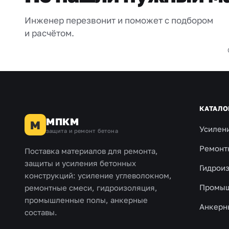
Инженер перезвонит и поможет с подбором
и расчётом.
КАТАЛО
МПКМ
М
Усилен
защита и ремонт бетона
Ремонт
Поставка материалов для ремонта,
защиты и усиления бетонных
Гидрои
конструкций: усиление углеволокном,
Промыш
ремонтные смеси, гидроизоляция,
промышленные полы, анкерные
Анкерн
составы.