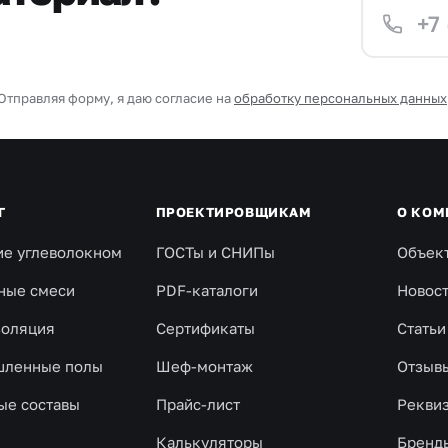
Отправляя форму, я даю согласие на
обработку персональных данных
Г
ПРОЕКТИРОВЩИКАМ
О КОМ
ие углеволокном
ГОСТы и СНИПы
Объек
ные смеси
PDF-каталоги
Новос
золяция
Сертификаты
Статьи
ленные полы
Шеф-монтаж
Отзыв
ые составы
Прайс-лист
Рекви
Калькуляторы
Бренд