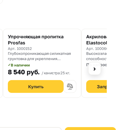
Упрочняющая пропитка
Акриловая защитн
Prosfas
Elastocolor Paint
Арт. 1000152
Арт. 1000600
Глубокопроникающая силикатная
Высокоэластичная крас
грунтовка для укрепления
способностью перекры
цементных оснований, не содержит
трещины.
По запросу
В наличии
✓
›
растворитель
8 540
руб.
канистра 25 кг.
Запросить цен