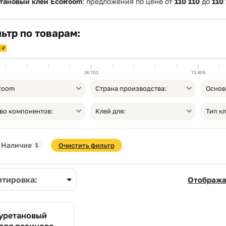
тановый клей EcoRoom
: предложения по цене от
110 110
до
110
ьтр по товарам:
 ₽
36 703
73 406
Room
Страна производства:
Основ
во компонентов:
Клей для:
Тип кл
Наличие
1
Очистить фильтр
ртировка:
Отобража
уретановый