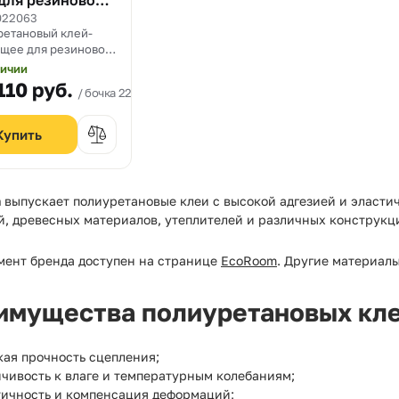
для резиновой
и 1К Resin
022063
етановый клей-
r SS
щее для резиновой
и
личии
110
руб.
бочка 220 кг.
m
выпускает полиуретановые клеи с высокой адгезией и эласти
й, древесных материалов, утеплителей и различных конструкц
мент бренда доступен на странице
EcoRoom
. Другие материал
имущества полиуретановых кл
кая прочность сцепления;
йчивость к влаге и температурным колебаниям;
тичность и компенсация деформаций;