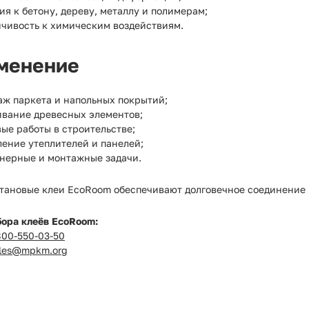
ия к бетону, дереву, металлу и полимерам;
йчивость к химическим воздействиям.
менение
аж паркета и напольных покрытий;
ивание древесных элементов;
ые работы в строительстве;
ление утеплителей и панелей;
нерные и монтажные задачи.
тановые клеи EcoRoom обеспечивают долговечное соединение 
бора клеёв EcoRoom:
800-550-03-50
les@mpkm.org