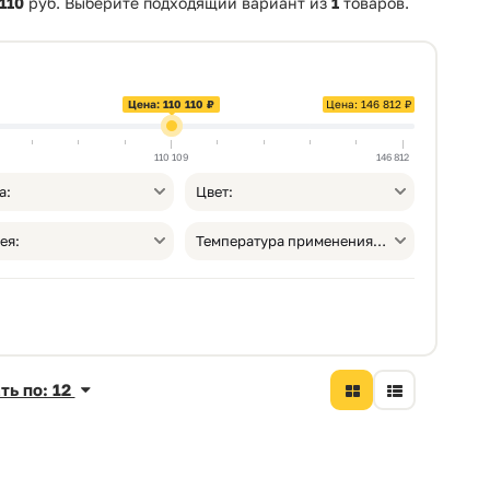
 110
руб. Выберите подходящий вариант из
1
товаров.
Цена: 110 110 ₽
Цена: 146 812 ₽
110 109
146 812
а:
Цвет:
ея:
Температура применения, от °С:
ть по: 12