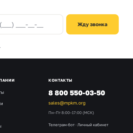
Жду звонка
.
ПАНИИ
КОНТАКТЫ
8 800 550-03-50
ты
sales@mpkm.org
ти
Пн–Пт 8:00–17:00 (МСК)
Телеграм-бот
·
Личный кабинет
ы