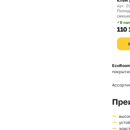
клей 
крошк
Арт. 2
Полиур
Binde
связую
крошк
В на
✓
110 
EcoRoo
покрыти
Ассорти
Пре
высо
усто
элас