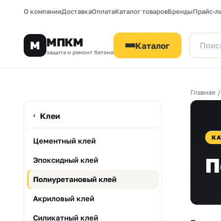
О компании
Доставка
Оплата
Каталог товаров
Бренды
Прайс-л
МПКМ
М
Каталог
защита и ремонт бетона
Главная
Клеи
КА
Цементный клей
П
Эпоксидный клей
Полиуретановый клей
Акриловый клей
Силикатный клей