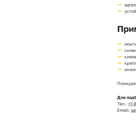
адгез
усто
При
монт
скле
клеев
креп
инже
Полиуре
Для под
Тел.:
+7-
Email:
sa