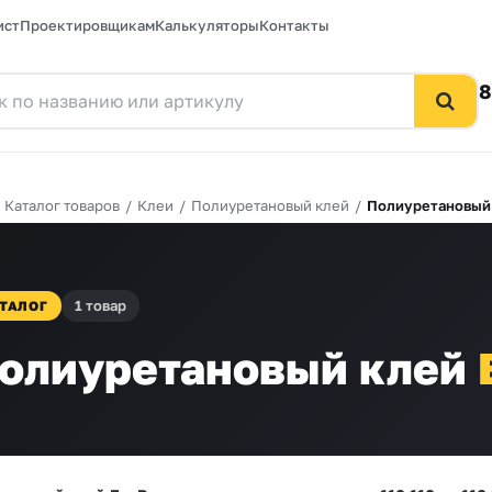
ист
Проектировщикам
Калькуляторы
Контакты
8
/
Каталог товаров
/
Клеи
/
Полиуретановый клей
/
Полиуретановый
1 товар
ТАЛОГ
олиуретановый клей