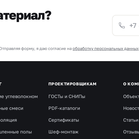
атериал?
Отправляя форму, я даю согласие на
обработку персональных данных
Г
ПРОЕКТИРОВЩИКАМ
О КОМ
ие углеволокном
ГОСТы и СНИПы
Объек
ные смеси
PDF-каталоги
Новос
золяция
Сертификаты
Статьи
ленные полы
Шеф-монтаж
Отзыв