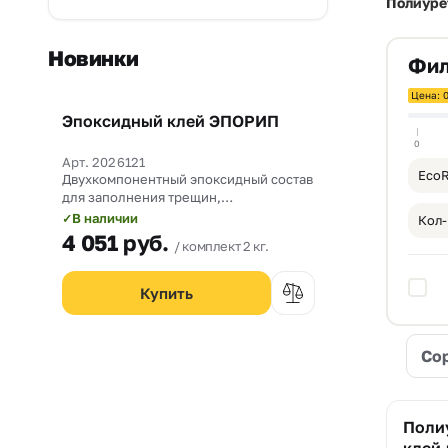
Полиуре
Новинки
Фил
Цена: 0
Эпоксидный клей ЭПОРИП
Новинка
0
Арт. 2026121
Eco
Двухкомпонентный эпоксидный состав
для заполнения трещин,
омоноличивания рабочих швов и
В наличии
✓
Кол-
прочного склеивания бетона со
4 051
руб.
комплект 2 кг.
сталью.
Со
Поли