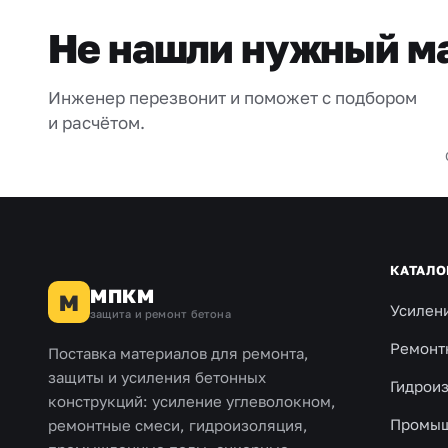
Не нашли нужный м
Инженер перезвонит и поможет с подбором
и расчётом.
КАТАЛО
МПКМ
М
Усилен
защита и ремонт бетона
Ремонт
Поставка материалов для ремонта,
защиты и усиления бетонных
Гидрои
конструкций: усиление углеволокном,
Промыш
ремонтные смеси, гидроизоляция,