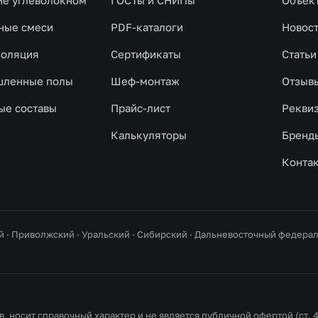
ие углеволокном
ГОСТы и СНИПы
Объек
ные смеси
PDF-каталоги
Новос
золяция
Сертификаты
Статьи
ленные полы
Шеф-монтаж
Отзыв
ые составы
Прайс-лист
Рекви
Калькуляторы
Бренд
Конта
й · Приволжский · Уральский · Сибирский · Дальневосточный федер
, носит справочный характер и не является публичной офертой (ст. 4