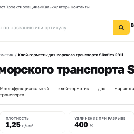
ист
Проектировщикам
Калькуляторы
Контакты
8
рметик
/
Клей-герметик для морского транспорта Sikaflex 291i
орского транспорта Si
Многофункциональный клей-герметик для морского
транспорта
ПЛОТНОСТЬ
УДЛИНЕНИЕ ПРИ РАЗРЫВЕ
1,25
400
г/см³
%