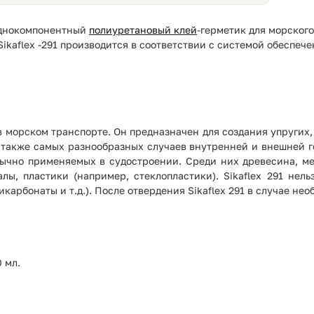
однокомпонентный
полиуретановый клей
-герметик для морског
kaflex -291 производится в соответствии с системой обеспечен
 в морском транспорте. Он предназначен для создания упруги
 также самых разнообразных случаев внутренней и внешней ге
ычно применяемых в судостроении. Среди них древесина, ме
ы, пластики (например, стеклопластики). Sikaflex 291 нель
икарбонаты и т.д.). После отвердения Sikaflex 291 в случае н
0 мл.