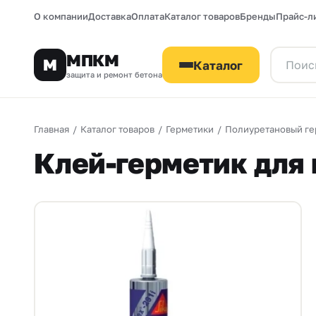
О компании
Доставка
Оплата
Каталог товаров
Бренды
Прайс-л
МПКМ
М
Каталог
защита и ремонт бетона
Главная
/
Каталог товаров
/
Герметики
/
Полиуретановый ге
Клей-герметик для м