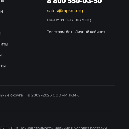
8 800 550-03-50
ты
sales@mpkm.org
ти
Пн–Пт 8:00–17:00 (МСК)
Телеграм-бот
·
Личный кабинет
ы
зиты
ы
кты
альные округа | © 2009–2026 ООО «МПКМ».
37 ГК РФ). Точная стоимость, наличие и условия поставки