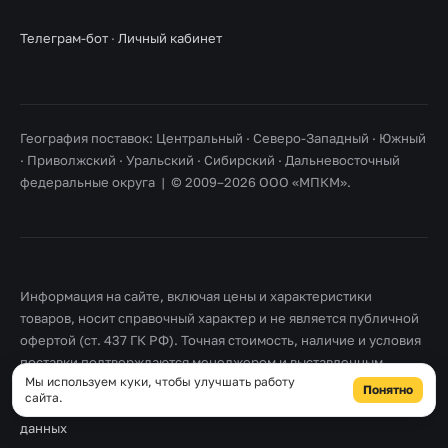
Телеграм-бот
·
Личный кабинет
География поставок: Центральный · Северо-Западный · Южный
· Приволжский · Уральский · Сибирский · Дальневосточный
федеральные округа | © 2009–2026 ООО «МПКМ».
Информация на сайте, включая цены и характеристики
товаров, носит справочный характер и не является публичной
офертой (ст. 437 ГК РФ). Точная стоимость, наличие и условия
поставки подтверждаются менеджером и выставленным
Мы используем куки, чтобы улучшать работу
счетом. Товарные знаки принадлежат их правообладателям.
Понятно
сайта.
Правовая информация
·
Согласие на обработку персональных
данных