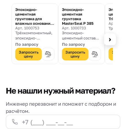
Эпоксидно-
Эпоксидно-
Эпоксидно
цементная
цементная
цементный
грунтовка для
грунтовка
Triblock Fi
влажных оснований
MasterSeal P 385
Арт. 10005
Triblock P
Арт. 1000753
Арт. 1000733
Трёхкомпо
Трёхкомпонентный,
Эпоксидно-
эпоксидно
›
эпоксидно-
цементный состав
цементны
По запро
цементный,
для выравнивания и
тиксотроп
По запросу
По запросу
грунтовочный состав
грунтования
раствор дл
Запросить
Запросить
Запроси
для влажных
поверхности,
выравнива
цену
цену
цену
оснований
обустройства
влажных
влагопреграды
поверхнос
перед нанесением
полимерных
составов MasterSeal
на влажные
Не нашли нужный материал?
основания
Инженер перезвонит и поможет с подбором и
расчётом.