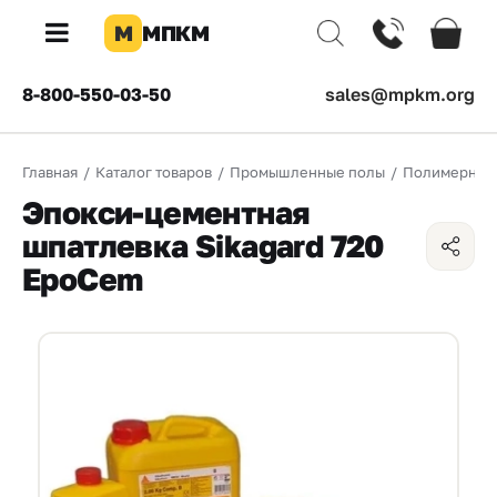
М
МПКМ
×
8-800-550-03-50
sales@mpkm.org
Каталог
Главная
/
Каталог товаров
/
Промышленные полы
/
Полимерные
КОМПАНИЯ
Эпокси-цементная
О
шпатлевка Sikagard 720
компании
EpoCem
Доставка
Оплата
Каталог
товаров
Бренды