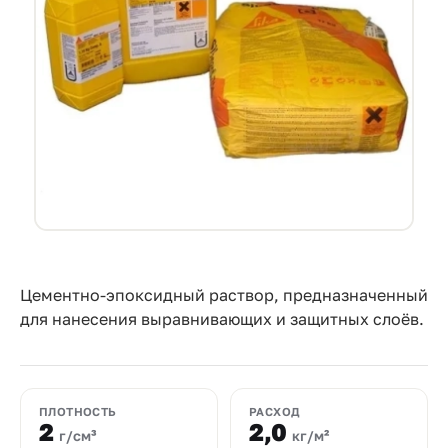
Прайс-
лист
Проектировщикам
Калькуляторы
Контакты
8
800
550-
Цементно-эпоксидный раствор, предназначенный
для нанесения выравнивающих и защитных слоёв.
03-
50
sales@mpkm.org
ПЛОТНОСТЬ
РАСХОД
2
2,0
г/см³
кг/м²