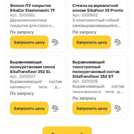
Sikafloor-Pronto.
полиуретановое покрытие
Эпокси-ПУ покрытие
Стяжка на акриалатной
SikaCor Elastomastic TF
основе Sikafloor 15 Pronto
Арт. 1000661
Арт. 1000662
Двухкомпонентное
3-компонентный гибкий
покрытие для стали и
самовыравнивающийся
бетона на эпоксидно-
состав для стяжки на
По запросу
По запросу
полиуретановой основе
основе реактивных
акрилатов
Запросить цену
Запросить цену
Выравнивающая
Выравнивающий
полиуретановая смола
тиксотропный
SikaTransfloor 352 SL
полиуретановый состав
Арт. 1000507
SikaTransfloor 352 ST
Арт. 1000506
Выравнивающий состав
Выравнивающий состав
наливного типа для
тиксотропного типа для
внутренних и наружных
По запросу
внутренних и наружных
работ.
По запросу
работ.
Запросить цену
Запросить цену