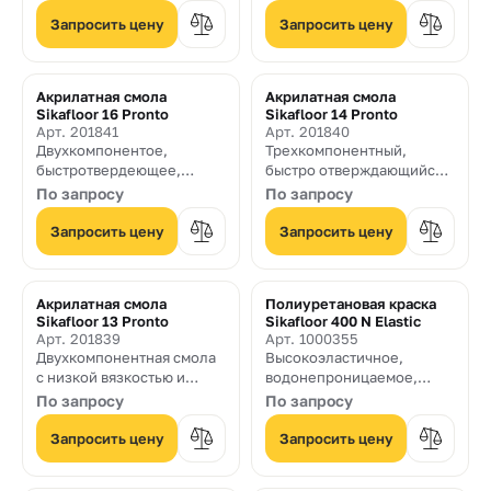
покрытие для
оснований, а также
использования в составе
приготовления шпаклевок
Запросить цену
Запросить цену
систем полов Sika-
и стяжек
ComfortFloor Decorative и
Sika-ComfortFloor
Акрилатная смола
Акрилатная смола
Decorative Pro
Sikafloor 16 Pronto
Sikafloor 14 Pronto
Арт. 201841
Арт. 201840
Двухкомпонентое,
Трехкомпонентный,
быстротвердеющее,
быстро отверждающийся,
герметизирующее
самовыравнивающийся
По запросу
По запросу
покрытие на основе
состав на основе
акриловых смол для
реактивных акрилатов,
Запросить цену
Запросить цену
использования в
является частью системы
модульной системе
Sikafloor-Pronto.
Sikafloor-Pronto.
Акрилатная смола
Полиуретановая краска
Sikafloor 13 Pronto
Sikafloor 400 N Elastic
Арт. 201839
Арт. 1000355
Двухкомпонентная смола
Высокоэластичное,
с низкой вязкостью и
водонепроницаемое,
быстрым набором
содержащее
По запросу
По запросу
прочности на основе
растворители, стойкое к
реактивных акрилатных
ультрафиолету, цветное,
Запросить цену
Запросить цену
смол для использования в
влагоотверждаемое
модульной системе
однокомпонентное