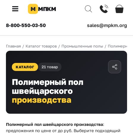
М
МПКМ
×
8-800-550-03-50
sales@mpkm.org
Каталог
Главная
/
Каталог товаров
/
Промышленные полы
/
Полимерные
КОМПАНИЯ
О
компании
21 товар
КАТАЛОГ
Доставка
Полимерный пол
швейцарского
Оплата
производства
Каталог
товаров
Бренды
Полимерный пол швейцарского производства
:
предложения по цене от
до
руб. Выберите подходящий