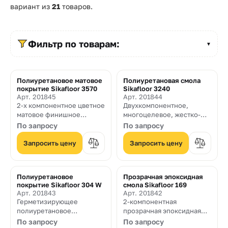
Прайс-
вариант из
21
товаров.
лист
Проектировщикам
Фильтр по товарам:
▼
Калькуляторы
Полиуретановое матовое
Полиуретановая смола
Контакты
покрытие Sikafloor 3570
Sikafloor 3240
Арт. 201845
Арт. 201844
2-х компонентное цветное
Двухкомпонентное,
8
матовое финишное
многоцелевое, жестко-
полиуретановое покрытие
эластичное напольное
По запросу
По запросу
800
покрытие на основе
полиуретановой смолы
Запросить цену
Запросить цену
550-
03-
Полиуретановое
Прозрачная эпоксидная
50
покрытие Sikafloor 304 W
смола Sikafloor 169
Арт. 201843
Арт. 201842
sales@mpkm.org
Герметизирующее
2-компонентная
полиуретановое
прозрачная эпоксидная
двухкомпонентное
смола для грунтования
По запросу
По запросу