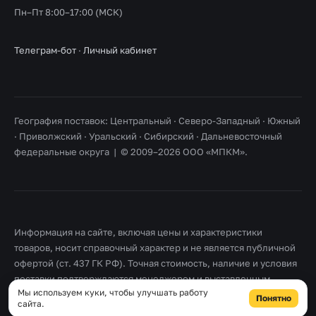
Пн–Пт 8:00–17:00 (МСК)
Телеграм-бот
·
Личный кабинет
География поставок: Центральный · Северо-Западный · Южный
· Приволжский · Уральский · Сибирский · Дальневосточный
федеральные округа | © 2009–2026 ООО «МПКМ».
Информация на сайте, включая цены и характеристики
товаров, носит справочный характер и не является публичной
офертой (ст. 437 ГК РФ). Точная стоимость, наличие и условия
поставки подтверждаются менеджером и выставленным
Мы используем куки, чтобы улучшать работу
счетом. Товарные знаки принадлежат их правообладателям.
Понятно
сайта.
Правовая информация
·
Согласие на обработку персональных