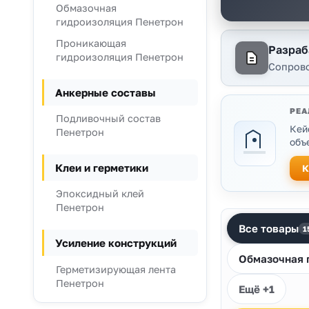
Обмазочная
гидроизоляция Пенетрон
Проникающая
Разраб
гидроизоляция Пенетрон
Сопрово
Анкерные составы
РЕА
Подливочный состав
Кей
Пенетрон
объ
Клеи и герметики
К
Эпоксидный клей
Пенетрон
Продукц
Все товары
1
Усиление конструкций
Обмазочная 
МАТЕРИАЛЫ
Герметизирующая лента
Пенетрон
Ещё +1