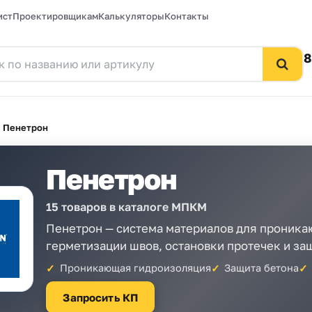
ист
Проектировщикам
Калькуляторы
Контакты
8
/
Пенетрон
Пенетрон
15 товаров в каталоге МПКМ
Пенетрон — система материалов для проника
герметизации швов, остановки протечек и з
Проникающая гидроизоляция
Защита бетона
Запросить КП