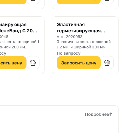
тизирующая
Эластичная
ПенеБанд С 200
герметизирующая
лента ПенеБанд 300
0048
Арт. 2020053
ая лента толщиной 1
Эластичная лента толщиной
мм.
риной 200 мм.
1,2 мм. и шириной 300 мм.
осу
По запросу
сить цену
Запросить цену
Подробнее