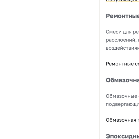
Ремонтны
Смеси для ре
расслоений,
воздействия
Ремонтные с
Обмазочн
Обмазочные с
подвергающи
Обмазочная 
Эпоксидн