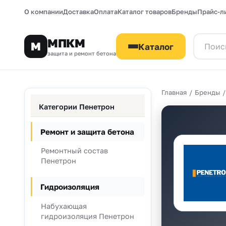
О компании
Доставка
Оплата
Каталог товаров
Бренды
Прайс-л
МПКМ
М
Каталог
защита и ремонт бетона
Главная
/
Бренды
Категории Пенетрон
Ремонт и защита бетона
Ремонтный состав
Пенетрон
Гидроизоляция
Набухающая
гидроизоляция Пенетрон