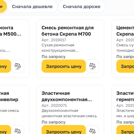
Сначала дешевле
Сначала дороже
ти
монта
Смесь ремонтная для
Цемент
а М500
бетона Скрепа М700
Скрепа
инъекц
Арт. 2019017
Арт. 202
Сухая ремонтная
Смесь су
есь.
конструкционная
тонкодис
ия от 5 до
тиксотропная смесь.
ремонтна
По запросу
По запр
Толщина нанесения от 6 до
Рк150, B
ену
Запросить цену
Запро
60 мм.
«Скрепа
Инъекцио
2007. Со
тонкоди
портланд
тная
Эластичная
Эласти
химическ
нивелир
двухкомпонентная
герме
цементная
лента 
Арт. 2020071
Арт. 202
ная смесь
Двухкомпонентная
Эластичн
гидроизоляция Скрепа
мм.
цементная эластичная смесь
мм. и ши
2К Эластичная
По запросу
По запр
ену
Запросить цену
Запро