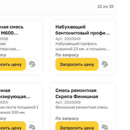
12 из 15
ная смесь
Набухающий
 М600
бентонитовый профиль
ионная
Пенебар
0068
Арт. 2020049
хая
Набухающий профиль
персная,
шириной 23 мм. и толщиной
я, инъекционная
17 мм., который обладает
осу
По запросу
45, W20, F400
свойством увеличиваться в
сить цену
Запросить цену
 М600
объеме при контакте с водой
нная» ГОСТ 31357-
в 2 раза!
стоит из
сперсного
цемента и
чная
Смесь ремонтная
их добавок.
тизирующая
Скрепа Финишная
ПенеБанд С 300
0050
Арт. 2020069
ая лента толщиной 1
Финишная ремонтная смесь
риной 300 мм.
осу
По запросу
сить цену
Запросить цену