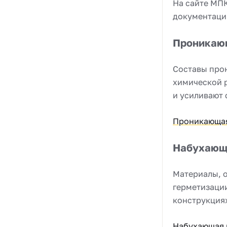
На сайте МП
документации
Проникаю
Составы про
химической р
и усиливают 
Проникающа
Набухающ
Материалы, о
герметизаци
конструкция
Набухающая 