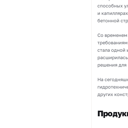
способных ул
и капилляра
бетонной стр
Со временем 
требованиям
стала одной 
расширилась
решения для
На сегодняш
гидротехнич
других конст
Продук