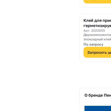
Клей для при
герметизиру
ПенеПокси 2
Арт. 2020055
Двухкомпонентн
эпоксидный клей
применяется для
По запросу
лент ПенеБанд-
Запросить ц
О бренде Пе