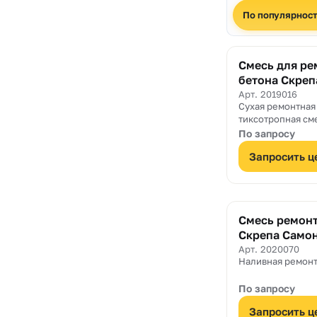
По популярнос
Смесь для ре
бетона Скреп
Ремонтная
Арт. 2019016
Сухая ремонтная
тиксотропная см
Толщина нанесен
По запросу
50 мм.
Запросить ц
Смесь ремон
Скрепа Само
Арт. 2020070
Наливная ремонт
По запросу
Запросить ц