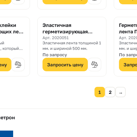
клейки
Эластичная
Герме
ющих лент
герметизирующая
лента 
К
лента ПенеБанд С 500
мм.
Арт. 2020051
Арт. 202
ый
Эластичная лента толщиной 1
Эластичн
мм.
, который
мм. и шириной 500 мм.
мм. и ши
 приклейки
По запросу
По запр
С
ену
Запросить цену
Запро
1
2
→
нетрон