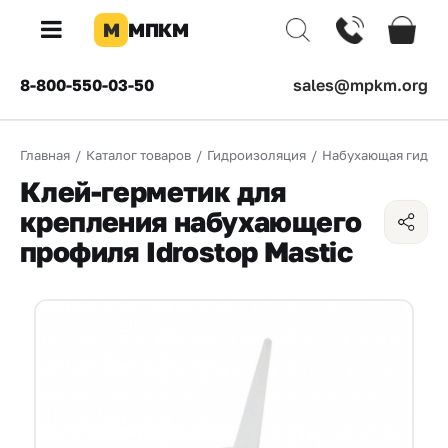
М
МПКМ
×
8-800-550-03-50
sales@mpkm.org
Каталог
Главная
/
Каталог товаров
/
Гидроизоляция
/
Набухающая гидро
КОМПАНИЯ
Клей-герметик для
О
крепления набухающего
компании
профиля Idrostop Mastic
Доставка
Оплата
Каталог
товаров
Бренды