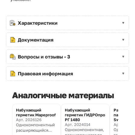
Характеристики
Документация
Вопросы и отзывы - 3
Правовая информация
Аналогичные материалы
Набухающий
Набухающий
Расширяю
герметик Mapeproof
герметик ГИДРОпро
паста Map
Арт. 2026126
РГ 1480
Swell
Арт. 2024014
Арт. 1000
Однокомпонентный
Однокомпонентная,
Однокомпо
расширяющийся
расширяющаяся под
герметизи