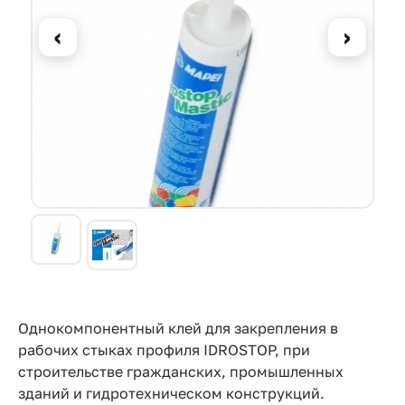
Прайс-
лист
‹
›
Проектировщикам
Калькуляторы
Контакты
8
800
550-
03-
50
Однокомпонентный клей для закрепления в
рабочих стыках профиля IDROSTOP, при
sales@mpkm.org
строительстве гражданских, промышленных
зданий и гидротехническом конструкций.