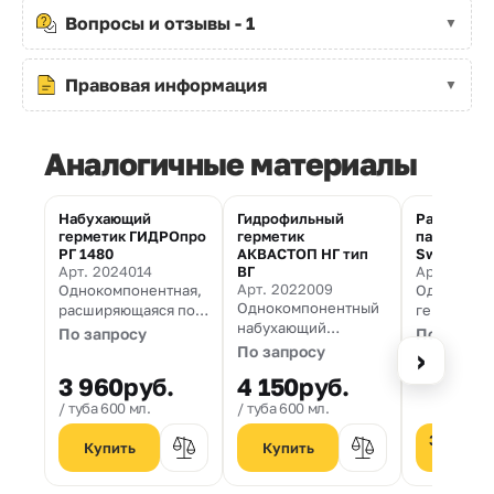
Вопросы и отзывы - 1
Правовая информация
Аналогичные материалы
Набухающий
Гидрофильный
Расширяю
герметик ГИДРОпро
герметик
паста Map
РГ 1480
АКВАСТОП НГ тип
Swell
Арт. 2024014
ВГ
Арт. 1000
Арт. 2022009
Однокомпонентная,
Однокомпо
Однокомпонентный
расширяющаяся под
герметизи
набухающий
действием воды,
паста,
По запросу
По запро
гидрофильный
герметик-паста для
расширяющ
По запросу
›
герметик
гидроизоляции и
действием
3 960
руб.
4 150
руб.
заполнения трещин,
используе
туба 600 мл.
туба 600 мл.
швов в бетоне, а так
гидроизол
же вводов
заполнени
Запроси
коммуникаций.
в бетоне.
цену