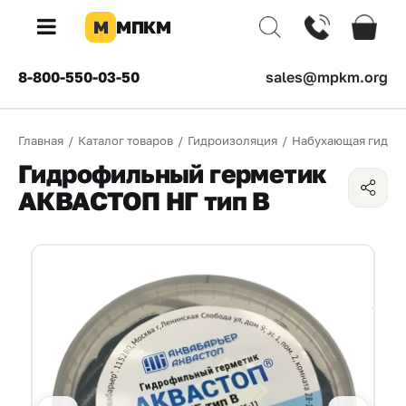
М
МПКМ
×
8-800-550-03-50
sales@mpkm.org
Каталог
Главная
/
Каталог товаров
/
Гидроизоляция
/
Набухающая гидро
КОМПАНИЯ
Гидрофильный герметик
О
АКВАСТОП НГ тип В
компании
Доставка
Оплата
Каталог
товаров
Бренды