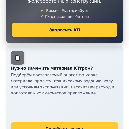
железобетонных конструкций.
Прайс-
лист
Россия, Екатеринбург
Гидроизоляция бетона
Проектировщикам
Запросить КП
Калькуляторы
Контакты
8
Нужно заменить материал КТтрон?
800
Подберём поставляемый аналог по марке
материала, проекту, техническому заданию, узлу
550-
или условиям эксплуатации. Рассчитаем расход и
подготовим коммерческое предложение.
03-
50
sales@mpkm.org
Подобрать аналог