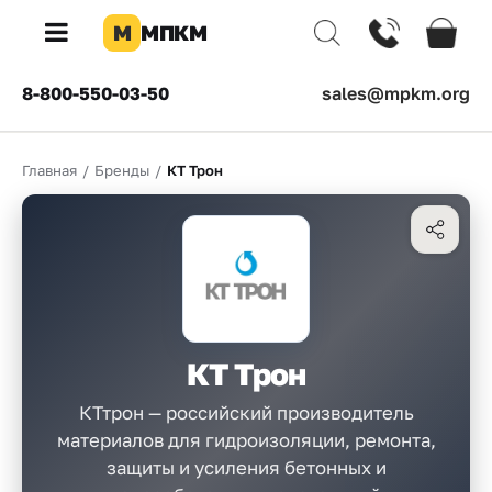
М
МПКМ
×
8-800-550-03-50
sales@mpkm.org
Каталог
Главная
/
Бренды
/
КТ Трон
КОМПАНИЯ
О
компании
Доставка
Оплата
КТ Трон
Каталог
товаров
КТтрон — российский производитель
материалов для гидроизоляции, ремонта,
Бренды
защиты и усиления бетонных и