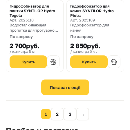
Гидрофобизатор для
Гидрофобизатор для
плитки SYNTILOR Hydro
камня SYNTILOR Hydro
Tegola
Pietra
Арт. 2025110
Арт. 2025109
Водооталкивающая
Гидрофобизатор для
пропитка для тротуарной
камня
плитки
По запросу
По запросу
2 700
руб.
2 850
руб.
канистра 5 кг.
канистра 5 кг.
1
2
3
→