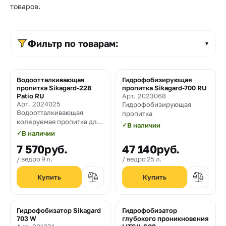
Прайс-
товаров.
лист
Проектировщикам
Фильтр по товарам:
▼
Калькуляторы
Водоотталкивающая
Гидрофобизирующая
Контакты
пропитка Sikagard-228
пропитка Sikagard-700 RU
Patio RU
Арт. 2023068
Арт. 2024025
Гидрофобизирующая
Водоотталкивающая
8
пропитка
колеруемая пропитка для
✓
В наличии
800
обновления и защиты
✓
В наличии
тротуарной плитки и
550-
7 570
руб.
47 140
руб.
бетона
ведро 9 л.
ведро 25 л.
03-
50
sales@mpkm.org
Гидрофобизатор Sikagard
Гидрофобизатор
703 W
глубокого проникновения