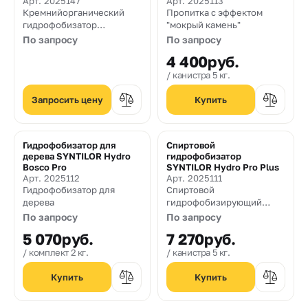
Арт. 2025147
Арт. 2025113
Кремнийорганический
Пропитка с эффектом
гидрофобизатор
"мокрый камень"
глубокого проникновения
По запросу
По запросу
4 400
руб.
канистра 5 кг.
Запросить цену
Гидрофобизатор для
Спиртовой
дерева SYNTILOR Hydro
гидрофобизатор
Bosco Pro
SYNTILOR Hydro Pro Plus
Арт. 2025112
Арт. 2025111
Гидрофобизатор для
Спиртовой
дерева
гидрофобизирующий
состав, работающий на
По запросу
По запросу
мокрой поверхности.
5 070
руб.
7 270
руб.
комплект 2 кг.
канистра 5 кг.