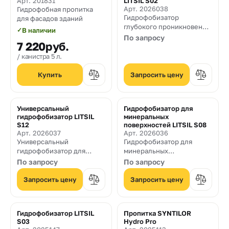
Арт. 201831
LITSIL S02
Арт. 2026038
Гидрофобная пропитка
Гидрофобизатор
для фасадов зданий
глубокого проникновения
✓
В наличии
для минеральных
По запросу
7 220
руб.
поверхностей
канистра 5 л.
Запросить цену
Универсальный
Гидрофобизатор для
гидрофобизатор LITSIL
минеральных
S12
поверхностей LITSIL S08
Арт. 2026037
Арт. 2026036
Универсальный
Гидрофобизатор для
гидрофобизатор для
минеральных
бетона и кирпича
поверхностей
По запросу
По запросу
Запросить цену
Запросить цену
Гидрофобизатор LITSIL
Пропитка SYNTILOR
S03
Hydro Pro