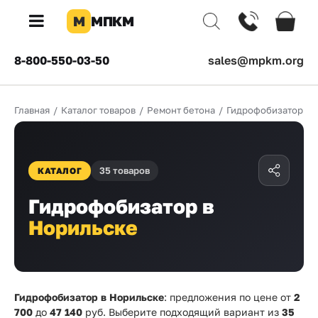
М
МПКМ
×
8-800-550-03-50
sales@mpkm.org
Каталог
Главная
/
Каталог товаров
/
Ремонт бетона
/
Гидрофобизаторы
КОМПАНИЯ
О
компании
35 товаров
КАТАЛОГ
Доставка
Гидрофобизатор в
Оплата
Норильске
Каталог
товаров
Бренды
Гидрофобизатор в Норильске
: предложения по цене от
2
700
до
47 140
руб. Выберите подходящий вариант из
35