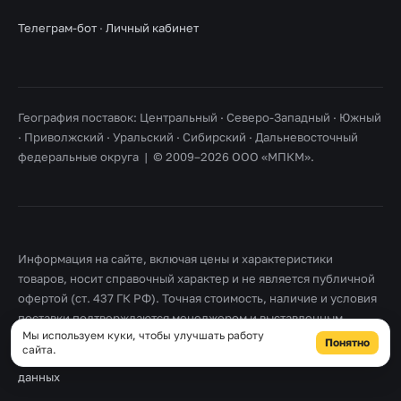
Телеграм-бот
·
Личный кабинет
География поставок: Центральный · Северо-Западный · Южный
· Приволжский · Уральский · Сибирский · Дальневосточный
федеральные округа | © 2009–2026 ООО «МПКМ».
Информация на сайте, включая цены и характеристики
товаров, носит справочный характер и не является публичной
офертой (ст. 437 ГК РФ). Точная стоимость, наличие и условия
поставки подтверждаются менеджером и выставленным
Мы используем куки, чтобы улучшать работу
счетом. Товарные знаки принадлежат их правообладателям.
Понятно
сайта.
Правовая информация
·
Согласие на обработку персональных
данных