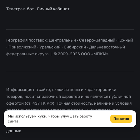
Телеграм-бот
·
Личный кабинет
География поставок: Центральный · Северо-Западный · Южный
· Приволжский · Уральский · Сибирский · Дальневосточный
федеральные округа | © 2009–2026 ООО «МПКМ».
Информация на сайте, включая цены и характеристики
товаров, носит справочный характер и не является публичной
офертой (ст. 437 ГК РФ). Точная стоимость, наличие и условия
поставки подтверждаются менеджером и выставленным
Мы используем куки, чтобы улучшать работу
счетом. Товарные знаки принадлежат их правообладателям.
Понятно
сайта.
Правовая информация
·
Согласие на обработку персональных
данных