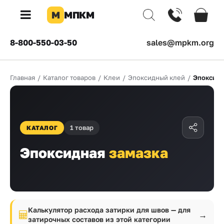
М
МПКМ
×
8-800-550-03-50
sales@mpkm.org
Каталог
Главная
/
Каталог товаров
/
Клеи
/
Эпоксидный клей
/
Эпоксидн
КОМПАНИЯ
О
компании
Доставка
1 товар
КАТАЛОГ
Эпоксидная
замазка
Оплата
Каталог
товаров
Бренды
Калькулятор расхода затирки для швов — для
→
затирочных составов из этой категории