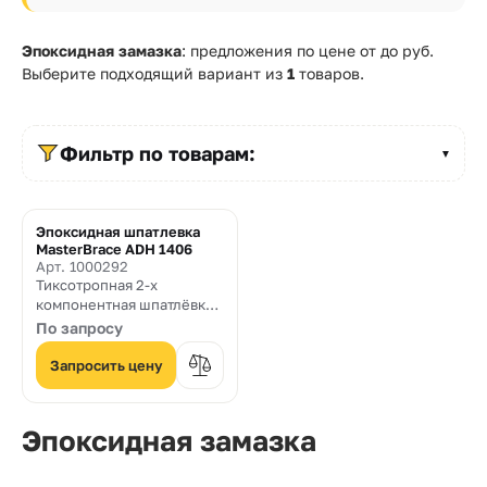
Прайс-
лист
Эпоксидная замазка
: предложения по цене от
до
руб.
Выберите подходящий вариант из
1
товаров.
Проектировщикам
Калькуляторы
Фильтр по товарам:
▼
Контакты
Эпоксидная шпатлевка
8
MasterBrace ADH 1406
Арт. 1000292
800
Тиксотропная 2-х
компонентная шпатлёвка
550-
на основе эпоксидной
По запросу
смолы, используемая в
03-
композитной системе
Запросить цену
усиления MBrace для
50
выравнивания
поверхности, а также в
sales@mpkm.org
Эпоксидная замазка
качестве ремонтной и
анкеровочной смеси.