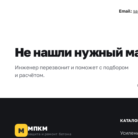
Email:
s
Не нашли нужный м
Инженер перезвонит и поможет с подбором
и расчётом.
КАТАЛО
МПКМ
М
Усилен
защита и ремонт бетона