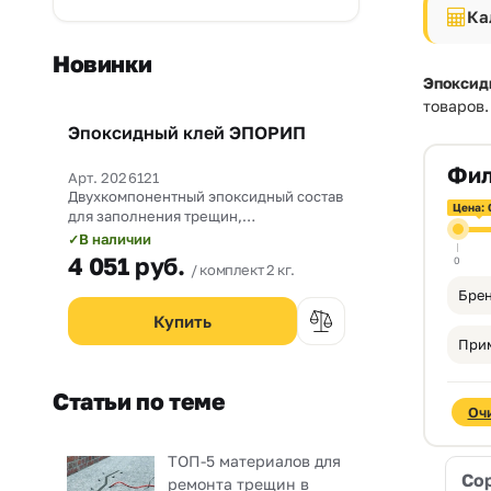
Ка
Новинки
Эпоксид
товаров.
Эпоксидный клей ЭПОРИП
Новинка
Фил
Арт. 2026121
Двухкомпонентный эпоксидный состав
Цена: 
для заполнения трещин,
омоноличивания рабочих швов и
В наличии
✓
прочного склеивания бетона со
4 051
руб.
0
комплект 2 кг.
сталью.
Брен
При
Статьи по теме
Оч
ТОП-5 материалов для
Со
ремонта трещин в