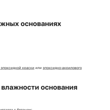
ажных основаниях
 эпоксидной краски
или
эпоксидно-акрилового
 влажности основания
металла с бетоном
;