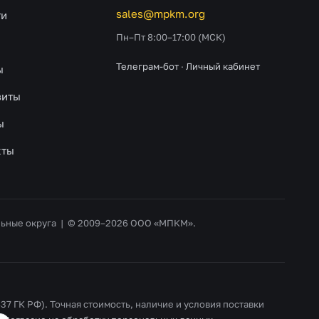
sales@mpkm.org
ти
Пн–Пт 8:00–17:00 (МСК)
Телеграм-бот
·
Личный кабинет
ы
зиты
ы
кты
альные округа | © 2009–2026 ООО «МПКМ».
37 ГК РФ). Точная стоимость, наличие и условия поставки