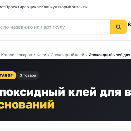
ист
Проектировщикам
Калькуляторы
Контакты
8
/
Каталог товаров
/
Клеи
/
Эпоксидный клей
/
Эпоксидный клей для
3 товара
ТАЛОГ
поксидный клей для 
снований