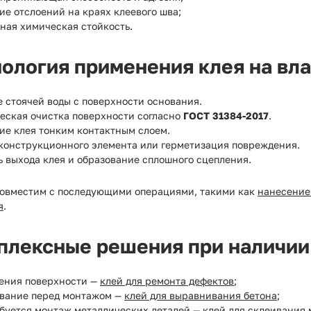
ие отслоений на краях клеевого шва;
ная химическая стойкость.
нология применения клея на вл
 стоячей воды с поверхности основания.
еская очистка поверхности согласно
ГОСТ 31384-2017
.
ие клея тонким контактным слоем.
конструкционного элемента или герметизация повреждения.
 выхода клея и образование сплошного сцепления.
совместим с последующими операциями, такими как
нанесение
я
.
плексные решения при наличии
ения поверхности —
клей для ремонта дефектов
;
вание перед монтажом —
клей для выравнивания бетона
;
ебуется монтаж металлических деталей —
клей для склеивания 