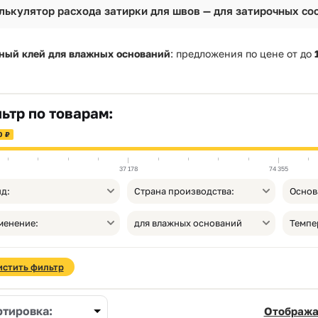
лькулятор расхода затирки для швов — для затирочных сос
ный клей для влажных оснований
: предложения по цене от
до
ьтр по товарам:
0 ₽
37 178
74 355
д:
Страна производства:
Основ
менение:
для влажных оснований
истить фильтр
ртировка:
Отобража