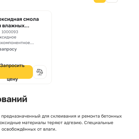
оксидная смола
я влажных
нований FibArm
. 1000093
ксидное
sin WS+
хкомпонентное
зующее для пропитки
запросу
стем внешнего
ирования FibArm по
жным основаниям.
Запросить
цену
ований
 предназначенный для склеивания и ремонта бетонных
поксидные материалы теряют адгезию. Специальные
 освобождённых от влаги.