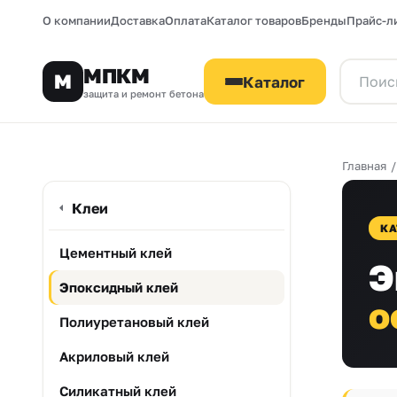
О компании
Доставка
Оплата
Каталог товаров
Бренды
Прайс-л
МПКМ
М
Каталог
защита и ремонт бетона
Главная
Клеи
КА
Цементный клей
Э
Эпоксидный клей
о
Полиуретановый клей
Акриловый клей
Силикатный клей