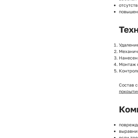
отсутств
повышен
Тех
Удаление
Механич
Нанесен
Монтаж 
Контроль
Состав 
покрыти
Ком
поврежд
выравни
если тр