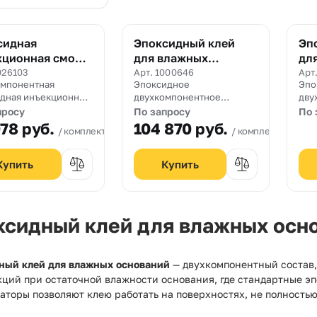
сидная
Эпоксидный клей
Эп
кционная смола
для влажных
дл
крин IE2 E
оснований
ос
026103
Арт. 1000646
Арт
омпонентная
Эпоксидное
Эпо
CarbonWrap Resin
Re
дная инъекционная
двухкомпонентное
дву
WS+
для
связующее для пропитки
свя
просу
По запросу
По 
укционного
систем внешнего
си
078
руб.
104 870
руб.
комплект 24 кг.
комплект 15 кг.
а трещин в бетоне
армирования CarbonWrap
арм
зобетоне.
по влажным основаниям.
вла
ксидный клей для влажных осн
ный клей для влажных оснований
— двухкомпонентный состав,
кций при остаточной влажности основания, где стандартные э
торы позволяют клею работать на поверхностях, не полностью