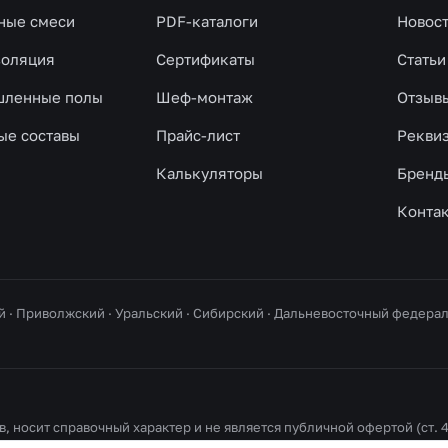
ные смеси
PDF-каталоги
Новос
золяция
Сертификаты
Статьи
ленные полы
Шеф-монтаж
Отзыв
ые составы
Прайс-лист
Рекви
Калькуляторы
Бренд
Конта
й · Приволжский · Уральский · Сибирский · Дальневосточный федер
, носит справочный характер и не является публичной офертой (ст. 4