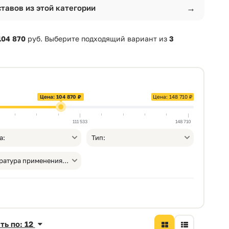
→
тавов из этой категории
104 870
руб. Выберите подходящий вариант из
3
Цена: 104 870 ₽
Цена: 148 710 ₽
111 533
148 710
а:
Тип:
Температура применения, от °С:
ть по: 12