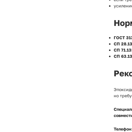
усилени
Нор
ГОСТ 31
СП 28.1
СП 71.13
СП 63.1
Рек
Эпоксид
но треб
Специал
совмест
Телефон