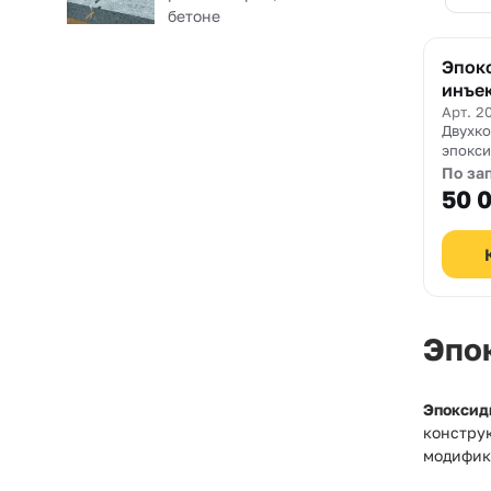
бетоне
Эпок
инъе
Профс
Арт. 2
Двухк
эпокси
смола 
По за
констр
50 
ремонт
и желе
Эпо
Эпоксид
констру
модифика