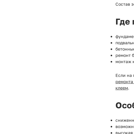
Состав э
Где
фундаме
подваль
бетонны
ремонт б
монтаж 
Если на
ремонта
клеем
.
Осо
сниженна
возможн
высокая