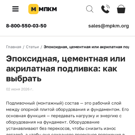
М
МПКМ
×
8-800-550-03-50
sales@mpkm.org
Каталог
Главная
/
Статьи
/
Эпоксидная, цементная или акрилатная подли
КОМПАНИЯ
Эпоксидная, цементная или
О
компании
акрилатная подливка: как
выбрать
Доставка
02 июня 2026 г.
Оплата
Подливочный (монтажный) состав — это рабочий слой
Каталог
между опорной плитой оборудования и фундаментом. Его
товаров
основная функция — передавать нагрузку и энергию с
оборудования на фундамент. Оборудование
Бренды
устанавливают без перекосов, чтобы снизить износ
деталей, а чтобы оно сохраняло проектное положение в