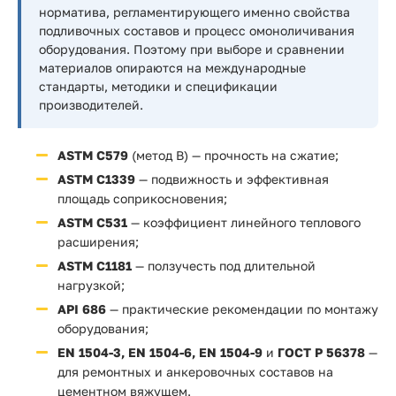
норматива, регламентирующего именно свойства
подливочных составов и процесс омоноличивания
оборудования. Поэтому при выборе и сравнении
материалов опираются на международные
стандарты, методики и спецификации
производителей.
ASTM C579
(метод B) — прочность на сжатие;
ASTM C1339
— подвижность и эффективная
площадь соприкосновения;
ASTM C531
— коэффициент линейного теплового
расширения;
ASTM C1181
— ползучесть под длительной
нагрузкой;
API 686
— практические рекомендации по монтажу
оборудования;
EN 1504-3, EN 1504-6, EN 1504-9
и
ГОСТ Р 56378
—
для ремонтных и анкеровочных составов на
цементном вяжущем.