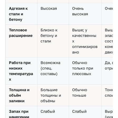
Адгезия к
Высокая
Очень
Очень 
стали и
высокая
бетону
Тепловое
Близко к
Выше; у
Выше б
расширение
бетону и
качественны
эласт
стали
х
соста
оптимизиров
компе
ано
движе
Работа при
Возможна
Обычно
Да, в т
низких
(спец.
только при
отриц
температура
составы)
плюсовых
х
Толщина и
Большие
Обычно
Тонкие
объём
толщины и
тоньше
слои
заливки
объёмы
Запах при
Слабый
Слабый
Выраж
нанесении
(нужн