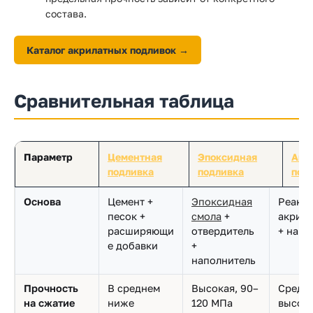
состава.
Каталог акрилатных подливок →
Сравнительная таблица
Параметр
Цементная
Эпоксидная
Акр
подливка
подливка
под
Основа
Цемент +
Эпоксидная
Реакти
песок +
смола
+
акрило
расширяющи
отвердитель
+ напо
е добавки
+
наполнитель
Прочность
В среднем
Высокая, 90–
Средн
на сжатие
ниже
120 МПа
высока