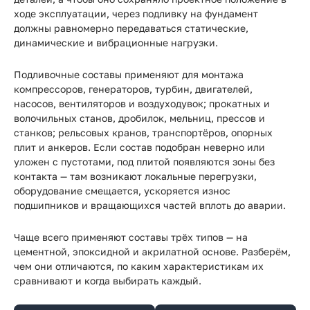
Прайс-
ходе эксплуатации, через подливку на фундамент
лист
должны равномерно передаваться статические,
динамические и вибрационные нагрузки.
Проектировщикам
Подливочные составы применяют для монтажа
Калькуляторы
компрессоров, генераторов, турбин, двигателей,
насосов, вентиляторов и воздуходувок; прокатных и
Контакты
волочильных станов, дробилок, мельниц, прессов и
станков; рельсовых кранов, транспортёров, опорных
плит и анкеров. Если состав подобран неверно или
8
уложен с пустотами, под плитой появляются зоны без
контакта — там возникают локальные перегрузки,
800
оборудование смещается, ускоряется износ
550-
подшипников и вращающихся частей вплоть до аварии.
03-
Чаще всего применяют составы трёх типов — на
50
цементной, эпоксидной и акрилатной основе. Разберём,
чем они отличаются, по каким характеристикам их
sales@mpkm.org
сравнивают и когда выбирать каждый.