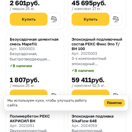
2 601
руб.
45 695
руб.
прочностью и адгезией к
цементации
металлу и бетону
промышленного
мешок 25 кг.
комплект 27 кг.
оборудования, подливки
под опорные части
колонн, омоноличивания
стыков в железобетонных
конструкциях и установки
Безусадочная цементная
Эпоксидный подливочный
анкеров. Толщина заливки
Хит
смесь Mapefill
состав РЕКС Фикс Эпо Т/
от 20 до 200 мм.
Арт. 1000003
ВН 100
Арт. 2025003
Безусадочная,
3-х компонентный
быстротвердеющая
эпоксидный
бетонная смесь наливного
✓
В наличии
химическистойкий состав
типа, предназначенная
✓
В наличии
для высокопрочной
для высокоточной
1 807
руб.
59 411
руб.
стяжки и заливки
фиксации выставленного
конструктивных
оборудования, колонн,
мешок 25 кг.
комплект 62,5 кг.
элементов в бетоне,
омоноличивания стыков
металле, камне и др.,
железобетонных
Мы используем куки, чтобы улучшать работу
подверженных высоким
конструкций.
Понятно
сайта.
динамическим и
Максимальный размер
статическим нагрузкам.
заполнителя 3 мм.
Полимербетон РЕКС
Эпоксидная подливка
Толщина заливки за один
АКРИСИЛ ВН
SikaFlow 648
слой от 10 до 100 мм.
Арт. 2021051
Арт. 2024059
Двухкомпонентный,
Высокопрочный,