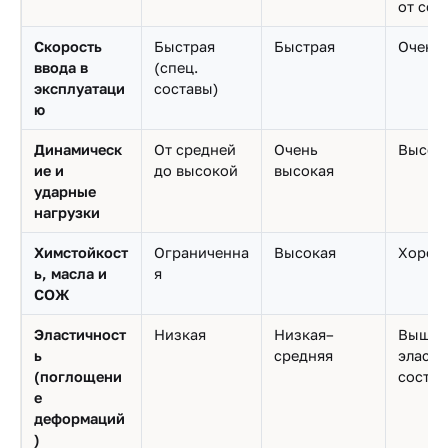
от сос
Скорость
Быстрая
Быстрая
Очень 
ввода в
(спец.
эксплуатаци
составы)
ю
Динамическ
От средней
Очень
Высок
ие и
до высокой
высокая
ударные
нагрузки
Химстойкост
Ограниченна
Высокая
Хорош
ь, масла и
я
СОЖ
Эластичност
Низкая
Низкая–
Выше (
ь
средняя
эласт
(поглощени
состав
е
деформаций
)