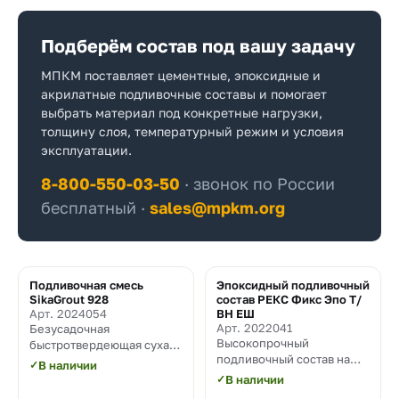
Подберём состав под вашу задачу
МПКМ поставляет цементные, эпоксидные и
акрилатные подливочные составы и помогает
выбрать материал под конкретные нагрузки,
толщину слоя, температурный режим и условия
эксплуатации.
8-800-550-03-50
· звонок по России
бесплатный ·
sales@mpkm.org
Подливочная смесь
Эпоксидный подливочный
Хит
SikaGrout 928
состав РЕКС Фикс Эпо Т/
Арт. 2024054
ВН ЕШ
Арт. 2022041
Безусадочная
Высокопрочный
быстротвердеющая сухая
подливочный состав на
бетонная смесь наливного
✓
В наличии
основе эпоксидных смол,
типа, предназначенная
✓
В наличии
обладающий высокой
для высокоточной