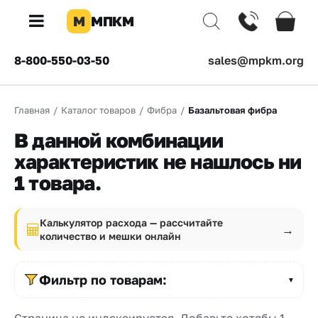
М
МПКМ
×
8-800-550-03-50
sales@mpkm.org
Каталог
Главная
/
Каталог товаров
/
Фибра
/
Базальтовая фибра
КОМПАНИЯ
О
В данной комбинации
компании
характеристик не нашлось ни
1 товара.
Доставка
Оплата
Калькулятор расхода — рассчитайте
→
количество и мешки онлайн
Каталог
товаров
Фильтр по товарам:
▼
Бренды