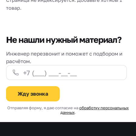
Страница не индексируется. Добавьте хотябы 1
Прайс-
товар.
лист
Проектировщикам
Калькуляторы
Не нашли нужный материал?
Контакты
Инженер перезвонит и поможет с подбором и
расчётом.
8
800
550-
Жду звонка
03-
Отправляя форму, я даю согласие на
обработку персональных
50
данных
.
sales@mpkm.org